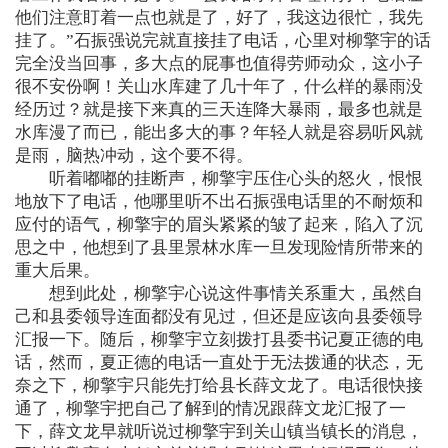
他们注意盯着一点也就是了，好了，我这边很忙，我先
挂了。”石振强说完就直接挂了电话，心里对柳擎宇的话
完全没当回事，多大点的屁事也值得劳师动众，这小子
很不安份啊！关山水库建了几十年了，什么样的暴雨没
经历过？就是接下来真的三天连降大暴雨，最多也就是
水库漫了而已，能出多大的事？年轻人就是容易听风就
是雨，脑热冲动，这个要不得。
听着嘟嘟的挂断声，柳擎宇压住心头的怒火，恨恨
地放下了电话，他哪里听不出石振强电话里的不耐烦和
应付的语气，柳擎宇的眉头紧紧的皱了起来，陷入了沉
思之中，他想到了县里景林水库一旦发现险情所带来的
重大后果。
想到此处，柳擎宇心说这件事情关系重大，虽然自
己和县委领导连面都没有见过，但还是应该向县委领导
汇报一下。随后，柳擎宇立刻拨打县委书记夏正德的电
话，然而，夏正德的电话一直处于无法拨通的状态，无
奈之下，柳擎宇只能先打给县长薛文龙了。电话很快接
通了，柳擎宇把自己了解到的情况跟薛文龙汇报了一
下，薛文龙早就听说过柳擎宇到关山镇当镇长的消息，