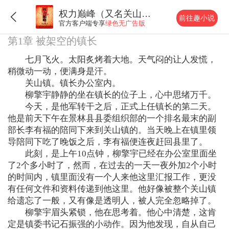
权力巅峰（又名关山风雨路）
前往趣小说
官方客户端专享
绿色无广告版
第1章 被架空的镇长
七月飞火。太阳炙烤着大地。天气闷的让人发慌，
稍微动一动，便满身是汗。
关山镇。镇长办公室内。
柳擎宇静静的坐在镇长的位子上，心中思绪万千。
今天，是他军转干之后，正式上任镇长的第二天。
他是前天下午在景林县县委组织部的一个排名最末的副
部长李有福的陪同下来到关山镇的。当天晚上在镇里领
导陪同下吃了晚饭之后，李有福便连夜赶回县里了。
此刻，是上午10点钟，柳擎宇已经在办公室里面坐
了2个多小时了，然而，在过去的一天一夜外加2个小时
的时间内，镇里面没有一个人来他这里汇报工作，更没
有任何文件和资料传递到他这里。他好像被整个关山镇
给遗忘了一般，又有像是透明人，被人完全忽略掉了。
柳擎宇眉头紧锁，他在思考着。他心中清楚，这肯
定是镇委书记石振强的小动作。因为他发现，自从自己