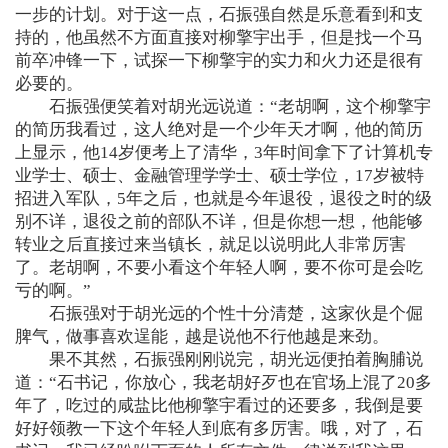
一步的计划。对于这一点，石振强自然是乐意看到和支
持的，他虽然不方面直接对柳擎宇出手，但是找一个马
前卒冲锋一下，试探一下柳擎宇的实力和火力还是很有
必要的。
石振强便笑着对胡光远说道：“老胡啊，这个柳擎宇
的简历我看过，这人绝对是一个少年天才啊，他的简历
上显示，他14岁便考上了清华，3年时间拿下了计算机专
业学士、硕士、金融管理学学士、硕士学位，17岁被特
招进入军队，5年之后，也就是今年退役，退役之时的级
别不详，退役之前的部队不详，但是你想一想，他能够
转业之后直接过来当镇长，就足以说明此人非常厉害
了。老胡啊，不要小看这个年轻人啊，要不你可是会吃
亏的啊。”
石振强对于胡光远的个性十分清楚，这家伙是个倔
脾气，做事喜欢逞能，越是说他不行他越是来劲。
果不其然，石振强刚刚说完，胡光远便拍着胸脯说
道：“石书记，你放心，我老胡好歹也在官场上混了20多
年了，吃过的咸盐比他柳擎宇看过的还要多，我倒是要
好好领教一下这个年轻人到底有多厉害。哦，对了，石