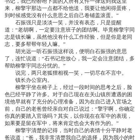
书记，我已经吩咐下面的人所有文件一律送到我这里
来，柳擎宇那边一点都不给他送，我要让他闲得蛋疼，
到时候感觉没有什么意思之后自己卷铺盖滚蛋。”
石振强只是淡淡一笑，并没有表态，只是提醒
道：“老胡啊，一定要注意班子的团结啊。毕竟柳擎宇同
志是镇长嘛，虽然他没有什么工作经验，但是你是老同
志，要多帮帮年轻人嘛。”
胡光远一听石振强这样说，便明白石振强的意思
了，连忙说道：“石书记您放心，我一定会注意团结，多
帮助柳擎宇同志分忧的。”
说完，两只老狐狸相视一笑，一切尽在不言中。
镇长办公室内。
柳擎宇坐在椅子上，经过一段时间的思考之后，脸
色已经平静了许多。对于自己现在在关山镇所遭遇的困
境他早就有了充分的心理准备，因为在自己进入官场之
前，自己的老爸曾经亲自对自己说过：“擎宇啊，你确定
你真的要踏入官场吗？其实，以你现在在军中的表现，
如果要是留在军中，将来肯定也会大有作为的。”
柳擎宇清楚的记得，当时自己的表情十分平静对老
爸说道：“爸，我非常清楚我自己的选择，因为我小的时