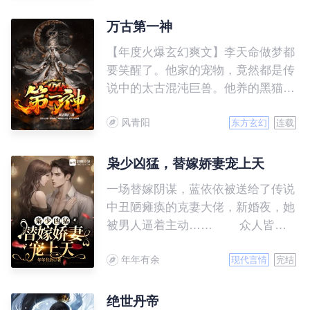
转星辰诀，灭仇敌，夺造化。 从此
踏上一段血战无敌之路！
万古第一神
【年度火爆玄幻爽文】李天命做梦都
要笑醒了。他家的宠物，竟然都是传
说中的太古混沌巨兽。他养的黑猫，
是以雷霆炼化万界的‘太初混沌雷
风青阳
魔’。 从此，他驾驭十头太古混沌巨
东方玄幻
连载
兽，化身万古第一混沌神灵，周游诸
天万界，踏平无尽神域。万物生灵，
枭少凶猛，替嫁娇妻宠上天
诸天神魔，连爬带滚，哀呼颤抖！
一场替嫁阴谋，蓝依依被送给了传说
中丑陋瘫痪的克妻大佬，新婚夜，她
被男人逼着主动…… 众人皆
知，傅寒枭是A城的疯批活阎王，性
年年有余
情古怪暴戾还克妻，没有哪个女人敢
现代言情
完结
跟他扯上关系。蓝依依做为克妻大佬
的第九任妻子，众人都等着她被横着
绝世丹帝