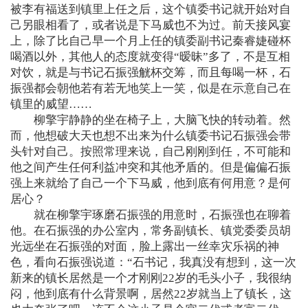
被李有福送到镇里上任之后，这个镇委书记就开始对自
己另眼相看了，或者说是下马威也不为过。前天接风宴
上，除了比自己早一个月上任的镇委副书记秦睿婕碰杯
喝酒以外，其他人的态度就变得“暧昧”多了，不是互相
对饮，就是与书记石振强觥杯交筹，而且每喝一杯，石
振强都会朝他若有若无地笑上一笑，似是在示意自己在
镇里的威望……
柳擎宇静静的坐在椅子上，大脑飞快的转动着。然
而，他想破大天也想不出来为什么镇委书记石振强会带
头针对自己。按照常理来说，自己刚刚到任，不可能和
他之间产生任何利益冲突和其他矛盾的。但是偏偏石振
强上来就给了自己一个下马威，他到底有何用意？是何
居心？
就在柳擎宇琢磨石振强的用意时，石振强也在聊着
他。在石振强的办公室内，常务副镇长、镇党委委员胡
光远坐在石振强的对面，脸上露出一丝幸灾乐祸的神
色，看向石振强说道：“石书记，我真没有想到，这一次
新来的镇长居然是一个才刚刚22岁的毛头小子，我很纳
闷，他到底有什么背景啊，居然22岁就当上了镇长，这