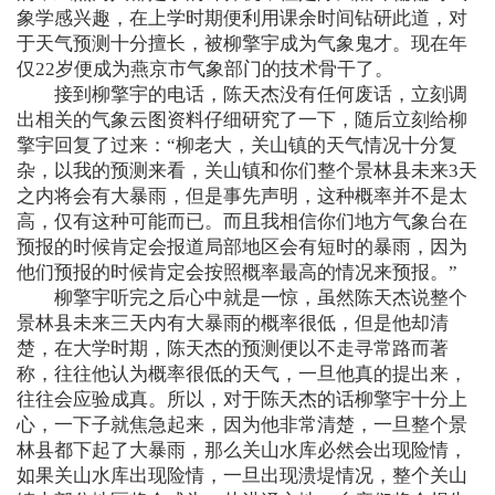
象学感兴趣，在上学时期便利用课余时间钻研此道，对
于天气预测十分擅长，被柳擎宇成为气象鬼才。现在年
仅22岁便成为燕京市气象部门的技术骨干了。
接到柳擎宇的电话，陈天杰没有任何废话，立刻调
出相关的气象云图资料仔细研究了一下，随后立刻给柳
擎宇回复了过来：“柳老大，关山镇的天气情况十分复
杂，以我的预测来看，关山镇和你们整个景林县未来3天
之内将会有大暴雨，但是事先声明，这种概率并不是太
高，仅有这种可能而已。而且我相信你们地方气象台在
预报的时候肯定会报道局部地区会有短时的暴雨，因为
他们预报的时候肯定会按照概率最高的情况来预报。”
柳擎宇听完之后心中就是一惊，虽然陈天杰说整个
景林县未来三天内有大暴雨的概率很低，但是他却清
楚，在大学时期，陈天杰的预测便以不走寻常路而著
称，往往他认为概率很低的天气，一旦他真的提出来，
往往会应验成真。所以，对于陈天杰的话柳擎宇十分上
心，一下子就焦急起来，因为他非常清楚，一旦整个景
林县都下起了大暴雨，那么关山水库必然会出现险情，
如果关山水库出现险情，一旦出现溃堤情况，整个关山