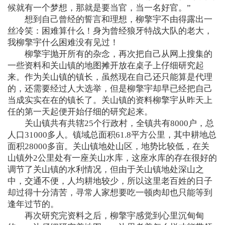
候就有一个梦想，那就是要当官，当一名好官。”
想到自己曾经的誓言和理想，柳擎宇不由得露出一
丝冷笑：困难算什么！身为曾经狼牙特战大队的老大，
我柳擎宇什么困难没有见过！
柳擎宇抛开所有的杂念，再次把自己从网上搜集的
一些资料和关山镇的地图摊开放在桌子上仔细研究起
来。作为关山镇的镇长，虽然现在自己还只能算是代理
的，还需要经过人大选举，但是柳擎宇却早已经把自己
当成实实在在的镇长了。关山镇的资料柳擎宇从昨天上
任的第一天起便开始仔细的研究起来。
关山镇共有共辖25个行政村，全镇共有8000户，总
人口31000多人。镇域总面积61.8平方公里，其中耕地总
面积28000多亩。关山镇地处山区，地势比较低，在关
山镇外2公里处有一座关山水库，这座水库的存在很好的
调节了关山镇的水利情况，但由于关山镇地处深山之
中，交通不便，人均耕地较少，所以这里老百姓的日子
却过得十分清苦，寻常人家想要吃一顿肉却也只能等到
逢年过节的。
再次研究完资料之后，柳擎宇感觉到心里沉甸甸