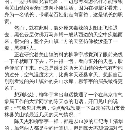
的，一边仔细研究着地图，一边思考着怎么样才能带领
着关山镇的乡亲们走向小康生活，因为在柳擎宇看来，
身为一名镇长，带领老百姓们走向富裕，这是镇长的职
责。
然而，就在此时，窗外原来毒辣的太阳正飞快退
去，黑色云层仿佛万马奔腾一般从西边的天空中疾驰而
来，很快的，整个关山镇上方的天空仿佛被泼墨了一
般，黑得吓人。
正在研究着关山镇资料的柳擎宇感觉到了眼前光线
一下子就暗了下去，不由得一愣，看向窗外的天色，脸
色便沉了下来。他总是感觉这两天关山镇的天气有些闷
的过分，空气湿度太大，比桑拿天还桑拿天。想起自己
刚刚看过的关山镇外的关山水库，柳擎宇的眉头皱得更
紧了。
想到此处，柳擎宇拿出电话拨通了一个在燕京市气
象局工作的大学同学的陈天杰的电话，开门见山的说
道：“气象鬼才老弟，快点帮我预测一下白云省苍山市景
林县关山镇最近几天的天气情况。”
陈天杰和柳擎宇一样，都是以14岁的年纪考上清华
的，虽然两人都是学的计算机，但是陈天杰却偏偏对气