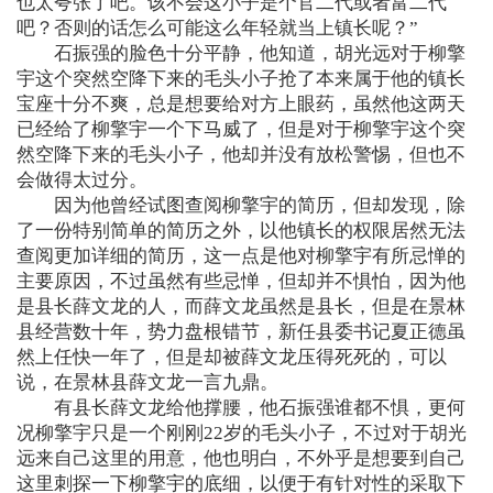
也太夸张了吧。该不会这小子是个官二代或者富二代
吧？否则的话怎么可能这么年轻就当上镇长呢？”
石振强的脸色十分平静，他知道，胡光远对于柳擎
宇这个突然空降下来的毛头小子抢了本来属于他的镇长
宝座十分不爽，总是想要给对方上眼药，虽然他这两天
已经给了柳擎宇一个下马威了，但是对于柳擎宇这个突
然空降下来的毛头小子，他却并没有放松警惕，但也不
会做得太过分。
因为他曾经试图查阅柳擎宇的简历，但却发现，除
了一份特别简单的简历之外，以他镇长的权限居然无法
查阅更加详细的简历，这一点是他对柳擎宇有所忌惮的
主要原因，不过虽然有些忌惮，但却并不惧怕，因为他
是县长薛文龙的人，而薛文龙虽然是县长，但是在景林
县经营数十年，势力盘根错节，新任县委书记夏正德虽
然上任快一年了，但是却被薛文龙压得死死的，可以
说，在景林县薛文龙一言九鼎。
有县长薛文龙给他撑腰，他石振强谁都不惧，更何
况柳擎宇只是一个刚刚22岁的毛头小子，不过对于胡光
远来自己这里的用意，他也明白，不外乎是想要到自己
这里刺探一下柳擎宇的底细，以便于有针对性的采取下