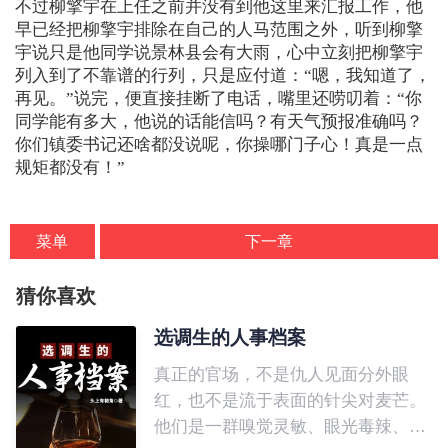
不过柳擎宇在上任之前并没有到他这里来汇报工作，他
早已经把柳擎宇排除在自己的人马范围之外，听到柳擎
宇说只是他同学说景林县会有大雨，心中立刻把柳擎宇
列入到了不靠谱的行列，只是应付道：“嗯，我知道了，
再见。”说完，便直接挂断了电话，嘴里还唠叨着：“你
同学能有多大，他说的话能信吗？有天气预报准确吗？
你们镇委书记还啥都没说呢，你操哪门子心！真是一点
规矩都没有！”
菜单
下一章
猜你喜欢
选调生的人事档案
真正的官场，不是仇人见面分外眼
红，也不是流于表面的针尖对麦芒。
他们是一群嗅觉灵敏、眼光毒辣、聪