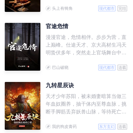
明绝顶，而且精力极度旺盛的人；他
头上有犄角
们是一群只要出手，就绝不会让你翻
现代都市
完结
身的人。他们里面，又好人，也有坏
人。 他们是一个特殊的群体，
官途危情
不喜欢被曝光，却又不得不面对没完
漫漫官途，危情相伴。步步为营，直
没了的摄像机。一团和气下面，藏着
上巅峰。仕途天才、京大高材生冯天
多少永不见天日的秘密。行政夹克里
明蛰伏多年，突然走上官场舞台中
面，又包裹着多少颗激流暗涌的心。
央，面对上级、下级、兄弟、朋友，
如果你有空，就跟着谷阳一起，慢慢
巴山破晓
处处有情，处处危机四伏，保持初
现代都市
连载
揭开他们神秘的面纱。
心，逆流而上，以超常规的道路，走
上官途巅峰……
九转星辰诀
天才少年苏阳，被未婚妻暗算当做三
年血奴圈养，抽干体内至尊血脉，挑
断手脚筋丢弃妖兽山脉，等待死亡来
临。 然而，一块黑色石头的出现，
我的狗皮膏药
让苏阳大难不死，习斗战圣法，创九
东方玄幻
连载