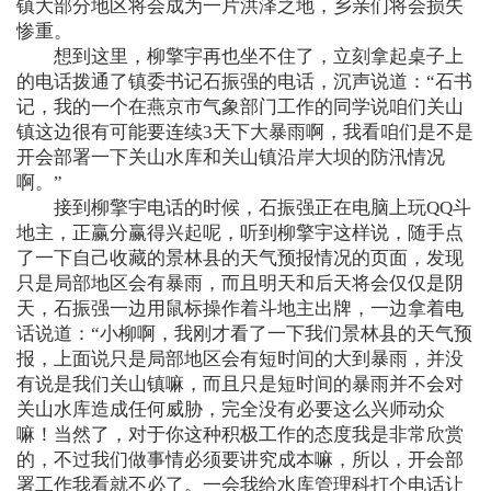
镇大部分地区将会成为一片洪泽之地，乡亲们将会损失
惨重。
想到这里，柳擎宇再也坐不住了，立刻拿起桌子上
的电话拨通了镇委书记石振强的电话，沉声说道：“石书
记，我的一个在燕京市气象部门工作的同学说咱们关山
镇这边很有可能要连续3天下大暴雨啊，我看咱们是不是
开会部署一下关山水库和关山镇沿岸大坝的防汛情况
啊。”
接到柳擎宇电话的时候，石振强正在电脑上玩QQ斗
地主，正赢分赢得兴起呢，听到柳擎宇这样说，随手点
了一下自己收藏的景林县的天气预报情况的页面，发现
只是局部地区会有暴雨，而且明天和后天将会仅仅是阴
天，石振强一边用鼠标操作着斗地主出牌，一边拿着电
话说道：“小柳啊，我刚才看了一下我们景林县的天气预
报，上面说只是局部地区会有短时间的大到暴雨，并没
有说是我们关山镇嘛，而且只是短时间的暴雨并不会对
关山水库造成任何威胁，完全没有必要这么兴师动众
嘛！当然了，对于你这种积极工作的态度我是非常欣赏
的，不过我们做事情必须要讲究成本嘛，所以，开会部
署工作我看就不必了。一会我给水库管理科打个电话让