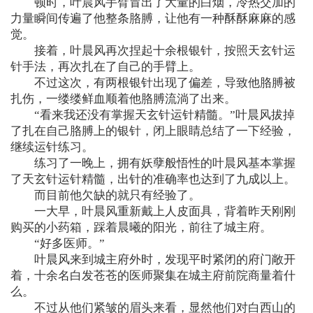
顿时，叶晨风手臂冒出了大量的白烟，冷热交加的
力量瞬间传遍了他整条胳膊，让他有一种酥酥麻麻的感
觉。
接着，叶晨风再次捏起十余根银针，按照天玄针运
针手法，再次扎在了自己的手臂上。
不过这次，有两根银针出现了偏差，导致他胳膊被
扎伤，一缕缕鲜血顺着他胳膊流淌了出来。
“看来我还没有掌握天玄针运针精髓。”叶晨风拔掉
了扎在自己胳膊上的银针，闭上眼睛总结了一下经验，
继续运针练习。
练习了一晚上，拥有妖孽般悟性的叶晨风基本掌握
了天玄针运针精髓，出针的准确率也达到了九成以上。
而目前他欠缺的就只有经验了。
一大早，叶晨风重新戴上人皮面具，背着昨天刚刚
购买的小药箱，踩着晨曦的阳光，前往了城主府。
“好多医师。”
叶晨风来到城主府外时，发现平时紧闭的府门敞开
着，十余名白发苍苍的医师聚集在城主府前院商量着什
么。
不过从他们紧皱的眉头来看，显然他们对白西山的