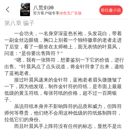
八荒剑神
前往趣小说
官方客户端专享
绿色无广告版
第八章 骗子
一会功夫，一名身穿深蓝色长袍，头发花白，带着
一副金丝边眼镜，胸口上别着一个独特徽章的老者走进
了后堂，看了一眼坐在太师椅上，面无表情的叶晨风，
问道：“是你要出售阵符？”
“嗯，我有一张阵符，想要鉴别一下它的价值，进行
出售。”叶晨风点了点头说道，将金针符拿了出来，递给
了蓝袍老者。
接过叶晨风递来的金针符，蓝袍老者眉头微微皱了
一下，因为他发现，制作金针符的符纸，是市面上最最
低级的黄玉符纸，每张符纸的价格，超不过一百两银
子。
虽说符纸本身并不影响阵符的品质和威力，但阵符
师何等尊贵，他们绝不会用这种低级的符纸炼制阵符，
拉低它们的身份。
而且叶晨风手上阵符没有任何的标志，显然不是出