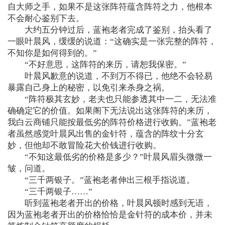
自大师之手，如果不是这张阵符蕴含阵符之力，他根本
不会耐心鉴别下去。
大约五分钟过后，蓝袍老者完成了鉴别，抬头看了
一眼叶晨风，缓缓的说道：“这确实是一张完整的阵符，
不知你是如何得到的。”
“不好意思，这阵符的来历，请恕我保密。”
叶晨风歉意的说道，不到万不得已，他绝不会轻易
暴露自己身上的秘密，以免引来杀身之祸。
“阵符极其玄妙，老夫也只能参透其中一二，无法准
确确定它的价值。如果阁下无法说出这张阵符的来历，
我白云商铺只能按最低劣的阵符价格进行收购。”蓝袍老
者虽然感觉叶晨风出售的金针符，蕴含的阵纹十分玄
妙，但他却不敢冒险花大价钱进行收购。
“不知这最低劣的价格是多少？”叶晨风眉头微微一
皱，问道。
“三千两银子。”蓝袍老者伸出三根手指说道。
“三千两银子……”
听到蓝袍老者开出的价格，叶晨风顿时感到无语，
因为蓝袍老者开出的价格恰恰是金针符的成本价，并未