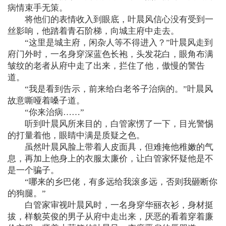
病情束手无策。
将他们的表情收入到眼底，叶晨风信心没有受到一
丝影响，他踏着青石阶梯，向城主府中走去。
“这里是城主府，闲杂人等不得进入？”叶晨风走到
府门外时，一名身穿深蓝色长袍，头发花白，眼角布满
皱纹的老者从府中走了出来，拦住了他，傲慢的警告
道。
“我是看到告示，前来给白老爷子治病的。”叶晨风
故意嘶哑着嗓子道。
“你来治病……”
听到叶晨风所来目的，白管家愣了一下，目光警惕
的打量着他，眼睛中满是质疑之色。
虽然叶晨风脸上带着人皮面具，但难掩他稚嫩的气
息，再加上他身上的衣服太廉价，让白管家怀疑他是不
是一个骗子。
“哪来的乡巴佬，有多远给我滚多远，否则我砸断你
的狗腿。”
白管家审视叶晨风时，一名身穿华丽衣衫，身材挺
拔，样貌英俊的男子从府中走出来，厌恶的看着穿着廉