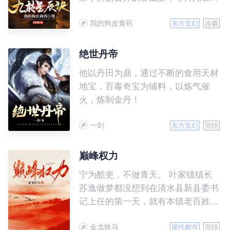
临。 然而，一块黑色石头的出现，
我的狗皮膏药
让苏阳大难不死，习斗战圣法，创九
东方玄幻
连载
转星辰诀，灭仇敌，夺造化。 从此
踏上一段血战无敌之路！
绝世丹帝
他以丹田为鼎，通过不断的食用天材
地宝，百毒奇宝为辅料，以炼气催
火，炼制金丹！
一剑
东方玄幻
完结
巅峰权力
宁为酷吏，不做青天。 叶家镇镇长
苏逸做梦都没想到在清水县新县委书
记上任的第一天，就有本镇老百姓拿
着血书拦路上访。面对这种情况，他
金戈铁马
只能是迎难而上。然而让所有人意料
现代都市
完结