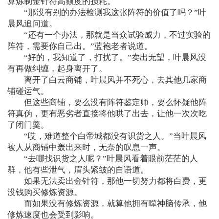
算炼制金针符高额度的损耗。
“那没有别的办法检测我这张阵符的价值了吗？”叶
晨风追问道。
“还有一个办法，那就是当众试验威力，不过实验的
阵符，需要你自己出。”蓝袍老者说道。
“好的，我知道了，打扰了。”卖出无望，叶晨风没
有再做纠缠，起身离开了。
离开了白云商铺，叶晨风并不死心，去其他几家商
铺碰运气。
但这些商铺，要么没有阵符鉴定师，要么怀疑他阵
符真伪，更有恶劣者直接将他哄了出去，让他一次次吃
了闭门羹。
“哎，难道整个白帝城都没有识货之人。”当叶晨风
被人从商铺中轰出来时，无奈的叹息一声。
“去哪找识货之人呢？”叶晨风看着眼前茫茫的人
群，他有些泄气，眉头紧皱的自语道。
如果无法卖出金针符，那他一切努力都将白费，更
没钱购买修炼资源。
而如果没有修炼资源，就算他拥有噬神脑传承，他
修炼速度也会受到影响。