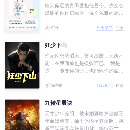
较为偏远的青田县担任县令。少女心
爆棚的仵作房绿衣、温文尔雅的厨娘
刘秀娘、立志赚大钱的儒生柳博言、
空舟
高冷的杀手护卫东方将辰、三位性格
历史架空
完结
迥异的捕头……形形色色鲜活的生命
闯入他的生活，为这一次不平凡的任
狂少下山
务增添了许多意想不到的色彩。
你无论权势滔天，富可敌国，无所不
能，在我面前也是蝼蚁而已。 我是
陈宇，能要你的命，也能救你的命，
更能成就你。 九个绝色师娘辅助我
陈宇醉
勇攀高峰： 大师娘，华佗版神医...
现代都市
连载
二师娘，强者归来... 三师娘，神都
最美强者，不服就干... ...... 九师
九转星辰诀
娘，商界唯我独尊... 陈宇小犊子，
天才少年苏阳，被未婚妻暗算当做三
师娘们辅助你飞升，主宰世界，挡
年血奴圈养，抽干体内至尊血脉，挑
者...，一个字，“死”
断手脚筋丢弃妖兽山脉，等待死亡来