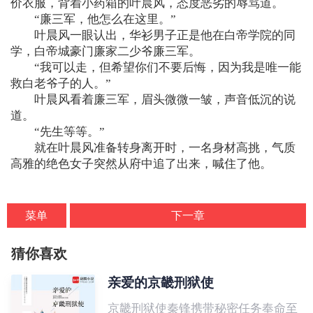
价衣服，背着小药箱的叶晨风，态度恶劣的辱骂道。
“廉三军，他怎么在这里。”
叶晨风一眼认出，华衫男子正是他在白帝学院的同
学，白帝城豪门廉家二少爷廉三军。
“我可以走，但希望你们不要后悔，因为我是唯一能
救白老爷子的人。”
叶晨风看着廉三军，眉头微微一皱，声音低沉的说
道。
“先生等等。”
就在叶晨风准备转身离开时，一名身材高挑，气质
高雅的绝色女子突然从府中追了出来，喊住了他。
菜单
下一章
猜你喜欢
亲爱的京畿刑狱使
京畿刑狱使秦锋携带秘密任务奉命至