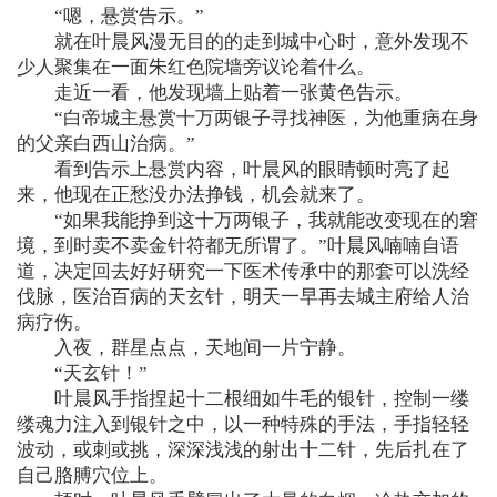
“嗯，悬赏告示。”
就在叶晨风漫无目的的走到城中心时，意外发现不
少人聚集在一面朱红色院墙旁议论着什么。
走近一看，他发现墙上贴着一张黄色告示。
“白帝城主悬赏十万两银子寻找神医，为他重病在身
的父亲白西山治病。”
看到告示上悬赏内容，叶晨风的眼睛顿时亮了起
来，他现在正愁没办法挣钱，机会就来了。
“如果我能挣到这十万两银子，我就能改变现在的窘
境，到时卖不卖金针符都无所谓了。”叶晨风喃喃自语
道，决定回去好好研究一下医术传承中的那套可以洗经
伐脉，医治百病的天玄针，明天一早再去城主府给人治
病疗伤。
入夜，群星点点，天地间一片宁静。
“天玄针！”
叶晨风手指捏起十二根细如牛毛的银针，控制一缕
缕魂力注入到银针之中，以一种特殊的手法，手指轻轻
波动，或刺或挑，深深浅浅的射出十二针，先后扎在了
自己胳膊穴位上。