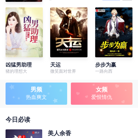
凶猛男助理
天运
步步为赢
猪的理想大
微笑面对世界
一路向西
男频
女频
热血爽文
爱恨情仇
今日必读
美人余香