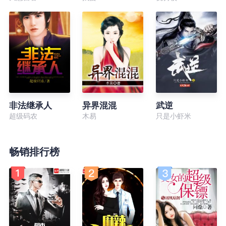
非法继承人
异界混混
武逆
超级码农
木易
只是小虾米
畅销排行榜