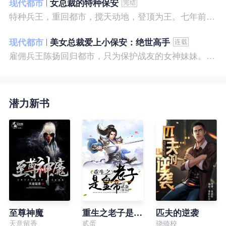
现代都市
女总裁的特种保安
特种兵王，重回都市，搅天动地，登顶为王。七年前，他是社会底层的小混混，七年后，他是经历过战与火考验的特种兵王。
现代都市
美女总裁爱上小保安：绝世高手
雇佣兵王陈扬回归都市，只为保护战友的女神妹妹。繁华都市里，陈扬如鱼得水，，逍遥自在。
潜力新书
至尊神魔
重生之老子是皇帝
匹夫的逆袭
天意留香
贰蛋
骁骑校