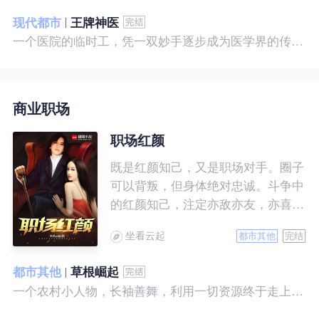
现代都市
王牌神医
一个医院的临时工，凭一双妙手逐步成为医学界的传奇！ 一个社会底层的小人物，靠一腔热血成为人世间的枭王！ 当佛已经无能为力，便由我来普渡众生——杨风。
商业职场
职场红颜
既是红颜知己，又是职场对手。圈子
可以背叛，但身体绝对忠诚。斗争中
的红颜知己，注定亦敌亦友，亦喜亦
悲。且看一个小人物的绯色升迁路。
坐看云起
都市其他
完结
都市其他
草根崛起
一个农村小人物，长袖善舞，利用一切资源终于走上人生巅峰