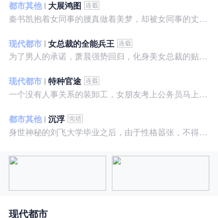
都市其他
大展鸿图
秦书凯抱着女同事的腰真做着美梦，却被女同事的丈夫发现，解释说是正常工作......被打击报复，得到漂亮女邻居的帮助，从此不断高升……
现代都市
女总裁的全能兵王
为了男人的承诺，萧晨强势回归，化身美女总裁的贴身保镖，横扫八方之敌，谱写王者传奇！
现代都市
特种官途
一个没有人事关系的装卸工，女朋友考上公务员马上抛弃了他，却是没有想到他也考上了公务员，奇迹般成为高官……
都市其他
沉浮
身世神秘的刘飞大学毕业之后，由于性格嚣张，不得不一而再再而三的面临着重重危机，受到了来自各方面的全方位打压
现代都市