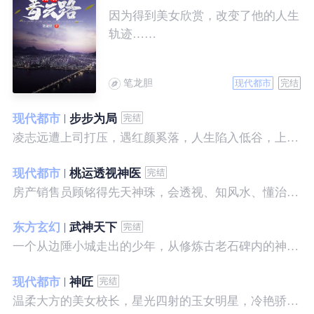
因为得到美女欣赏，改变了他的人生
轨迹……
笔龙胆
现代都市
完结
现代都市
步步为局
凌志远遭上司打压，遇红颜奚落，人生陷入低谷，上帝在关上一扇门的同时，势必会留下一扇窗，面对稍纵即逝的机会，他果断出手了……
现代都市
桃运透视神医
房产销售员顾铭得先天神珠，会透视、知风水、懂治病、有神通，开始逆袭人生。
东方玄幻
武神天下
一个从边陲小城走出的少年，从修炼古老石碑内的神秘一式开始，一路高歌狂飙，打造一片属于自己的天下……
现代都市
神匠
温柔大方的美女校长，星光四射的玉女明星，冷艳骄傲的美女特工，一个二个，全都跑来，撒娇撒赖的要他做她们的私房保镖，这是为什么呢？