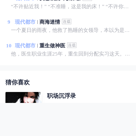
“不许贴近我！” “不准睡，这是我的床！” “不许你跟别的女人太接近！” 林翰万万没想到，自己的未婚妻居然是个霸道女总裁......
9
现代都市
商海迷情
一个夏日的雨夜，他救了熟睡的女领导，本以为是一段奇缘，不曾想却惹上了一身麻烦，更可怕的是，竟然落入了一个精心打造的圈套，让他陷入了前所未有的危机之中......没根基，没靠山，没人脉，没资源，一个农村走出来的打工者，一步步走向人生的巅峰。
10
现代都市
重生做神医
他，医生职业生涯25年，重生回到分配实习这天。 他，不甘心这一世默默无闻，决心踏上神医之路。 利用超前的医学观念，医行天下，治病救人。 本书揭秘了医疗行业内幕： 医生和医院之间的暗箱操作； 医生和医生之间的职场规则； 医生和药商之间的利益瓜葛； 医生和患者之间的医闹误会； 准备进入执业医生的世界……
猜你喜欢
职场沉浮录
随着老板突然出事，职场春风得意的
乔梁遭遇重挫，随即又被妻子背叛，
更可怕的是，他发现自己落入了一个
精心布置的圈套……