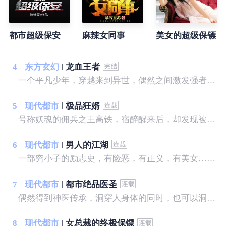
都市超级保安
麻辣女同事
美女的超级保镖
4
东方玄幻
龙血王者
一个平凡少年，穿越来到异世，偶然之间激发强者血脉，上天入地，无所不能，只为守护自己的拥有！
5
现代都市
极品狂婿
号称妖魂的佣兵之王高铁，宿醉醒来后，却发现被绑在铁椅子上，被一个陌生的美女，拿小皮鞭狠抽——
6
现代都市
男人的江湖
一部穷小子的励志史，有险恶，有正义，有美女……
7
现代都市
都市绝品医圣
偶然得到神医传承，洞穿人身体的同时，也可以洞穿人心，帮美女治病，和美女谈心……
8
现代都市
女总裁的终极保镖