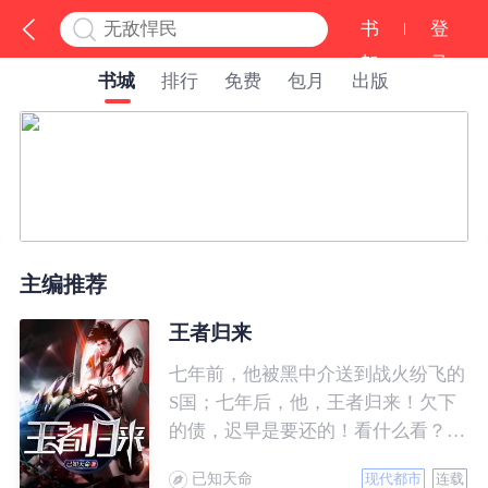
书
登
架
录
书城
排行
免费
包月
出版
主编推荐
王者归来
七年前，他被黑中介送到战火纷飞的
S国；七年后，他，王者归来！欠下
的债，迟早是要还的！看什么看？说
的就是你！
已知天命
现代都市
连载