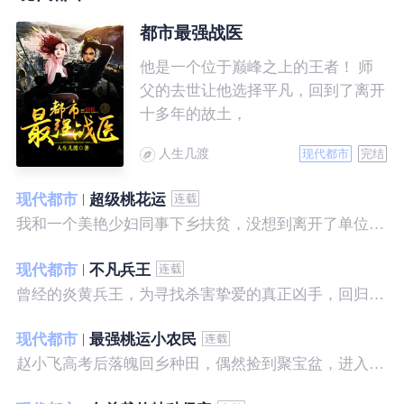
都市最强战医
他是一个位于巅峰之上的王者！ 师
父的去世让他选择平凡，回到了离开
十多年的故土，
人生几渡
现代都市
完结
现代都市
超级桃花运
我和一个美艳少妇同事下乡扶贫，没想到离开了单位之后，她就性格大变……
现代都市
不凡兵王
曾经的炎黄兵王，为寻找杀害挚爱的真正凶手，回归都市，开始了一段精彩绝伦的征程。
现代都市
最强桃运小农民
赵小飞高考后落魄回乡种田，偶然捡到聚宝盆，进入聚宝洞，从此开启了发家致富、拳打村霸、坐拥美女的桃运巅峰人生！