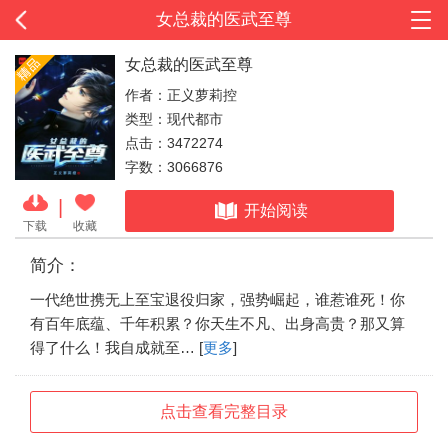
女总裁的医武至尊
女总裁的医武至尊
作者：正义萝莉控
类型：现代都市
点击：3472274
字数：3066876
|
开始阅读
下载
收藏
简介：
一代绝世携无上至宝退役归家，强势崛起，谁惹谁死！你
有百年底蕴、千年积累？你天生不凡、出身高贵？那又算
得了什么！我自成就至… [
更多
]
点击查看完整目录