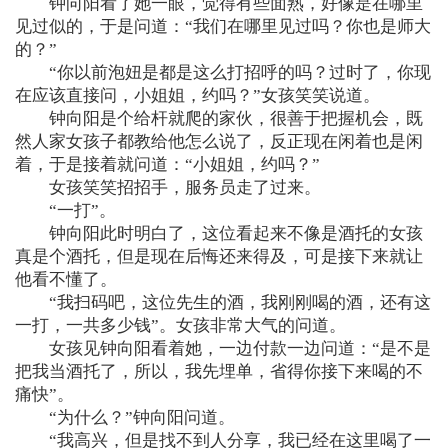
钟向阳看了她一眼，觉得有些面熟，好像是在哪里
见过似的，于是问道：“我们在哪里见过吗？你也是师大
的？”
“你以前泡妞是都是这么打招呼的吗？过时了，你现
在应该直接问，小姐姐，约吗？”女孩笑笑说道。
钟向阳是个给杆就爬的家伙，很善于把握机会，既
然人家女孩子都教给他怎么说了，反正现在闲着也是闲
着，于是接着就问道：“小姐姐，约吗？”
女孩笑笑招招手，服务员走了过来。
“一打”。
钟向阳此时明白了，这位看起来不像是酒托的女孩
真是个酒托，但是现在后悔还来得及，可是接下来就让
他看不懂了。
“我扫码吧，这位先生的酒，我刚刚喝的酒，还有这
一打，一共多少钱”。女孩非常大气的问道。
女孩见钟向阳看着她，一边付款一边问道：“是不是
把我当酒托了，所以，我先埋单，省得你接下来喝的不
痛快”。
“为什么？”钟向阳问道。
“我高兴，但是找不到人分享，我已经在这里喝了一