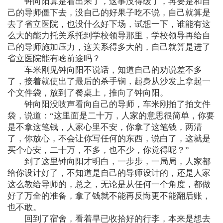
钟向阳算是看出来了，这事没得缓了，再要是和自
己的导师僵下去，没自己的好果子吃不说，自己就算是
去了省立医院，也没什么好下场，试想一下，谁能有这
么大的能力托关系托到学校领导那里，学校领导再给自
己的导师施加压力，这关系得多大的，自己就算是进了
省立医院能有啥前途吗？
车米刚见钟向阳不说话，知道自己的劝说差不多
了，接着就使出了最后的杀手锏，起身从沙发上拿起一
个文件袋，放到了餐桌上，推向了钟向阳。
钟向阳没吱声看向自己的导师，车米刚拍了拍文件
袋，说道：“这里面是二十万，人家的意思很简单，你要
是不拿这笔钱，人家心里不安，你拿了这笔钱，两清
了，你放心，不会让你写任何的东西，说白了，这就是
买个心安，二十万，不多，也不少，你觉得呢？”
到了这里钟向阳才明白，一步步，一局局，人家都
给你设计好了，不知道是自己的导师设计的，还是人家
这么教给导师的，总之，无论是从任何一个角度，都做
好了万全的准备，拿了钱就不能再反悔更不能翻后账，
也不敢。
回到了宿舍，看着早已收拾好的行李，本来是想去