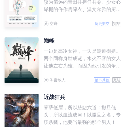
较为偏远的青田县担任县令。少女心
爆棚的仵作房绿衣、温文尔雅的厨娘
刘秀娘、立志赚大钱的儒生柳博言、
空舟
高冷的杀手护卫东方将辰、三位性格
历史架空
完结
迥异的捕头……形形色色鲜活的生命
闯入他的生活，为这一次不平凡的任
巅峰
务增添了许多意想不到的色彩。
一边是高冷女神，一边是霸道御姐。
两个同样身世成谜，水火不容的女人
让他左右为难。而因为他引发的争端
缓缓展开，一步一步走向更深层次的
岑寨散人
秘密……
都市其他
完结
近战狂兵
菩萨低眉，所以慈悲六道！撒旦低
头，所以血流成河！以撒旦之名，专
职杀戮，他要当最强的那个男人！