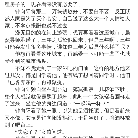
租房子的，现在看来没有必要了。
钟向阳将那二十万块钱放好，不要白不要，反正既
然人家是为了买个心安，自己送了这么大一个人情给人
家，不拿点报酬也说不过去。
漫无目的的在街上游荡，想要再看看这座城市，虽
然导师承诺了，三年之后招他回来，但是三年啊，三年
可能会发生很多事情，谁知道三年之后是什么样子呢？
他想再看看这座城市，再感受一下可能一辈子也感
受不到的城市温度。
不知不觉走到了一家酒吧的门前，这样的地方他来
过几次，都是同学请他，他有钱了想回请同学时，他们
早已各奔东西，再难聚拢。
钟向阳独自坐在吧台边，落寞孤寂，几杯酒下肚，
整个人感觉就像是飘了起来，此时一个女孩端着酒杯走
了过来，坐在他的身边问道：“一起喝一杯？”
钟向阳看了她一眼，以为她是酒托呢，但是看起来
又不像，女孩见钟向阳没拒绝，于是坐好了，将酒杯放
到了吧台上。
“失恋了？”女孩问道。