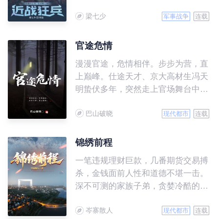
梁七少
军事战争
连载
官途危情
漫漫官途，危情相伴。步步为营，直
上巅峰。仕途天才、京大高材生冯天
明蛰伏多年，突然走上官场舞台中
央，面对上级、下级、兄弟、朋友，
巴山破晓
处处有情，处处危机四伏，保持初
现代都市
连载
心，逆流而上，以超常规的道路，走
上官途巅峰……
锦绣前程
一笔违规理财巨款，几番期货交易搏
杀，金钱面前人性和道德不堪一击。
深不可测的家族子弟，贪婪冷酷的利
益集团，保守顽固的守旧势力，冰雪
岑寨散人
灿烂的绝世红颜，正义与邪恶、阴谋
现代都市
连载