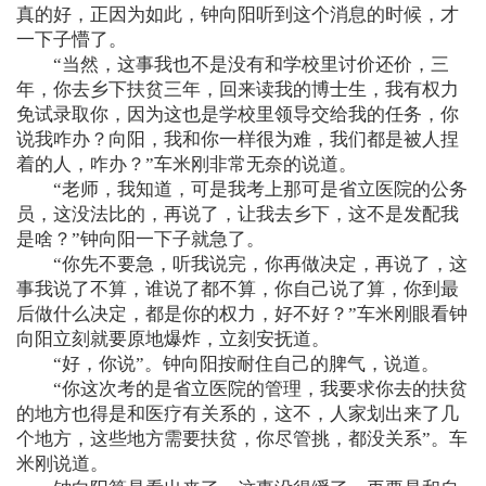
真的好，正因为如此，钟向阳听到这个消息的时候，才
一下子懵了。
“当然，这事我也不是没有和学校里讨价还价，三
年，你去乡下扶贫三年，回来读我的博士生，我有权力
免试录取你，因为这也是学校里领导交给我的任务，你
说我咋办？向阳，我和你一样很为难，我们都是被人捏
着的人，咋办？”车米刚非常无奈的说道。
“老师，我知道，可是我考上那可是省立医院的公务
员，这没法比的，再说了，让我去乡下，这不是发配我
是啥？”钟向阳一下子就急了。
“你先不要急，听我说完，你再做决定，再说了，这
事我说了不算，谁说了都不算，你自己说了算，你到最
后做什么决定，都是你的权力，好不好？”车米刚眼看钟
向阳立刻就要原地爆炸，立刻安抚道。
“好，你说”。钟向阳按耐住自己的脾气，说道。
“你这次考的是省立医院的管理，我要求你去的扶贫
的地方也得是和医疗有关系的，这不，人家划出来了几
个地方，这些地方需要扶贫，你尽管挑，都没关系”。车
米刚说道。