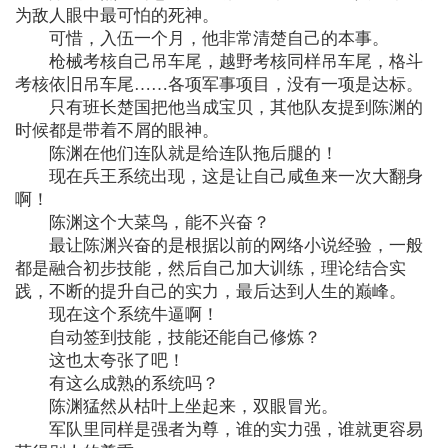
为敌人眼中最可怕的死神。
可惜，入伍一个月，他非常清楚自己的本事。
枪械考核自己吊车尾，越野考核同样吊车尾，格斗
考核依旧吊车尾……各项军事项目，没有一项是达标。
只有班长楚国把他当成宝贝，其他队友提到陈渊的
时候都是带着不屑的眼神。
陈渊在他们连队就是给连队拖后腿的！
现在兵王系统出现，这是让自己咸鱼来一次大翻身
啊！
陈渊这个大菜鸟，能不兴奋？
最让陈渊兴奋的是根据以前的网络小说经验，一般
都是融合初步技能，然后自己加大训练，理论结合实
践，不断的提升自己的实力，最后达到人生的巅峰。
现在这个系统牛逼啊！
自动签到技能，技能还能自己修炼？
这也太夸张了吧！
有这么成熟的系统吗？
陈渊猛然从枯叶上坐起来，双眼冒光。
军队里同样是强者为尊，谁的实力强，谁就更容易