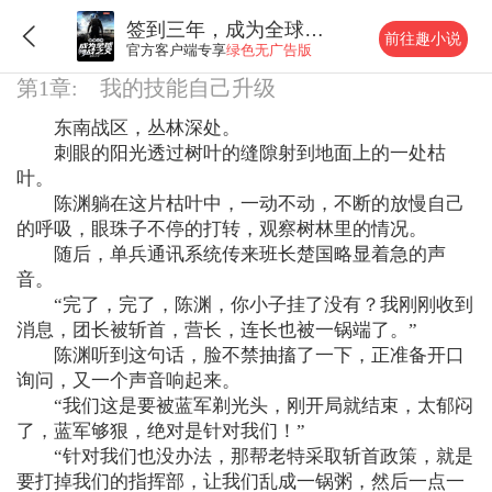
签到三年，成为全球特战之父
前往趣小说
官方客户端专享
绿色无广告版
第1章: 我的技能自己升级
东南战区，丛林深处。
刺眼的阳光透过树叶的缝隙射到地面上的一处枯
叶。
陈渊躺在这片枯叶中，一动不动，不断的放慢自己
的呼吸，眼珠子不停的打转，观察树林里的情况。
随后，单兵通讯系统传来班长楚国略显着急的声
音。
“完了，完了，陈渊，你小子挂了没有？我刚刚收到
消息，团长被斩首，营长，连长也被一锅端了。”
陈渊听到这句话，脸不禁抽搐了一下，正准备开口
询问，又一个声音响起来。
“我们这是要被蓝军剃光头，刚开局就结束，太郁闷
了，蓝军够狠，绝对是针对我们！”
“针对我们也没办法，那帮老特采取斩首政策，就是
要打掉我们的指挥部，让我们乱成一锅粥，然后一点一