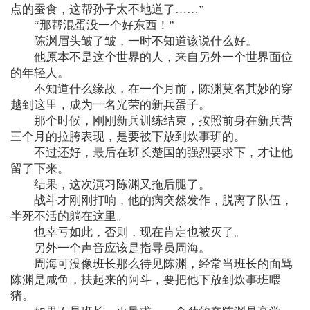
点的蚕食，这帮孙子太不地道了……”
“那帮混蛋没一个好东西！”
陈渊眉头皱了皱，一时不知道该说什么好。
他原本不是这个世界的人，来自另外一个世界面位
的年轻人。
不知道什么缘故，在一个月前，陈渊莫名其妙的穿
越到这里，成为一名光荣的新兵蛋子。
那个时候，刚刚新兵训练结束，按照前身在新兵营
三个月的拉胯表现，是要被下放到炊事班的。
不过还好，最后在班长楚国的强烈要求下，才让他
留了下来。
结果，这次演习陈渊又拖后腿了。
战斗才刚刚打响，他的病突然发作，脱离了队伍，
半死不活的躺在这里。
也幸亏如此，否则，现在肯定也被灭了。
另外一个声音应该是指导员周海。
周海可没像班长那么待见陈渊，经常当班长的面骂
陈渊是咸鱼，扶起来的阿斗，要把他下放到炊事班喂
猪。