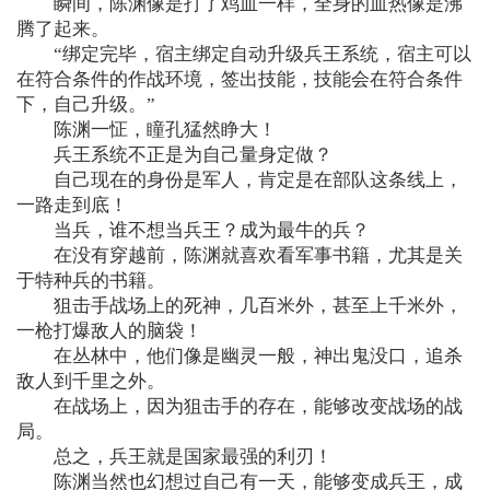
瞬间，陈渊像是打了鸡血一样，全身的血热像是沸
腾了起来。
“绑定完毕，宿主绑定自动升级兵王系统，宿主可以
在符合条件的作战环境，签出技能，技能会在符合条件
下，自己升级。”
陈渊一怔，瞳孔猛然睁大！
兵王系统不正是为自己量身定做？
自己现在的身份是军人，肯定是在部队这条线上，
一路走到底！
当兵，谁不想当兵王？成为最牛的兵？
在没有穿越前，陈渊就喜欢看军事书籍，尤其是关
于特种兵的书籍。
狙击手战场上的死神，几百米外，甚至上千米外，
一枪打爆敌人的脑袋！
在丛林中，他们像是幽灵一般，神出鬼没口，追杀
敌人到千里之外。
在战场上，因为狙击手的存在，能够改变战场的战
局。
总之，兵王就是国家最强的利刃！
陈渊当然也幻想过自己有一天，能够变成兵王，成