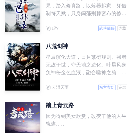
果，踏入修真路，以炼器起家，凭借
制符天赋，只身闯荡荆棘密布的修仙
界，一路修炼高升得意之时，身上却
虚?
有了难以预料的变化，是福还是祸？
武侠仙侠
连载
八荒剑神
星辰演化大道，日月繁衍规则。强者
无敌于世，夺天地之造化。叶晨风身
负神秘金色血液，融合噬神之脑，继
承恒古不朽意志，一念万骨枯，一剑
云泪天雨
沧海平，一人一剑横扫天地八荒，气
东方玄幻
完结
凌万古苍穹，成就八荒剑神！
踏上青云路
因为得到美女欣赏，改变了他的人生
轨迹……