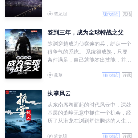
笔龙胆
现代都市
完结
签到三年，成为全球特战之父
陈渊穿越成为侦察连的兵，绑定一个
很争气的系统。 系统很成熟，只要
条件满足，自己就能签出技能，并且
监督修炼。 从小成到大成，再到圆
燕草
满，凡是他的技能，都会自行修炼，
现代都市
连载
陈渊想努力，都没什么机会。 奈何
他的系统实在太争气了，只是签到三
执掌风云
年，他就成为全球特战之父。
从东南席卷而起的时代风云中，深处
基层的萧峥无意中抓住一个机会，经
历了从潜龙在渊到辉煌腾达的人生历
程。
笔龙胆
现代都市
连载