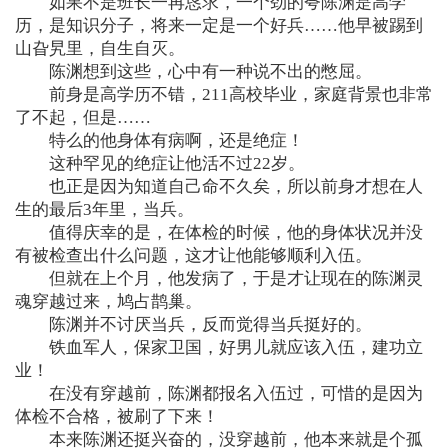
如果不是班长一再恳求，一个劲的夸陈渊是高学
历，是知识分子，将来一定是一个好兵……他早被踢到
山旮旯里，自生自灭。
陈渊想到这些，心中有一种说不出的憋屈。
前身是高学历不错，211高校毕业，家庭背景也非常
了不起，但是……
特么的他身体有病啊，还是绝症！
这种罕见的绝症让他活不过22岁。
也正是因为知道自己命不久矣，所以前身才想在人
生的最后3年里，当兵。
值得庆幸的是，在体检的时候，他的身体状况并没
有被检查出什么问题，这才让他能够顺利入伍。
但就在上个月，他发病了，于是才让现在的陈渊灵
魂穿越过来，鸠占鹊巢。
陈渊并不讨厌当兵，反而觉得当兵挺好的。
铁血军人，保家卫国，好男儿就应该入伍，建功立
业！
在没有穿越前，陈渊都报名入伍过，可惜的是因为
体检不合格，被刷了下来！
本来陈渊还挺兴奋的，没穿越前，他本来就是个孤