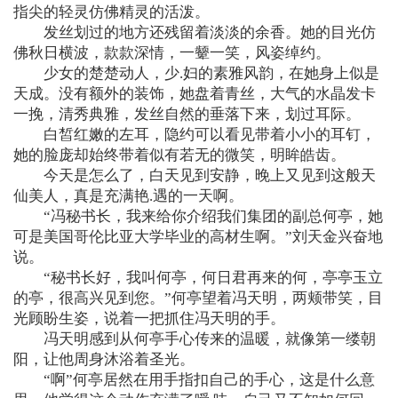
指尖的轻灵仿佛精灵的活泼。
发丝划过的地方还残留着淡淡的余香。她的目光仿
佛秋日横波，款款深情，一颦一笑，风姿绰约。
少女的楚楚动人，少.妇的素雅风韵，在她身上似是
天成。没有额外的装饰，她盘着青丝，大气的水晶发卡
一挽，清秀典雅，发丝自然的垂落下来，划过耳际。
白皙红嫩的左耳，隐约可以看见带着小小的耳钉，
她的脸庞却始终带着似有若无的微笑，明眸皓齿。
今天是怎么了，白天见到安静，晚上又见到这般天
仙美人，真是充满艳.遇的一天啊。
“冯秘书长，我来给你介绍我们集团的副总何亭，她
可是美国哥伦比亚大学毕业的高材生啊。”刘天金兴奋地
说。
“秘书长好，我叫何亭，何日君再来的何，亭亭玉立
的亭，很高兴见到您。”何亭望着冯天明，两颊带笑，目
光顾盼生姿，说着一把抓住冯天明的手。
冯天明感到从何亭手心传来的温暖，就像第一缕朝
阳，让他周身沐浴着圣光。
“啊”何亭居然在用手指扣自己的手心，这是什么意