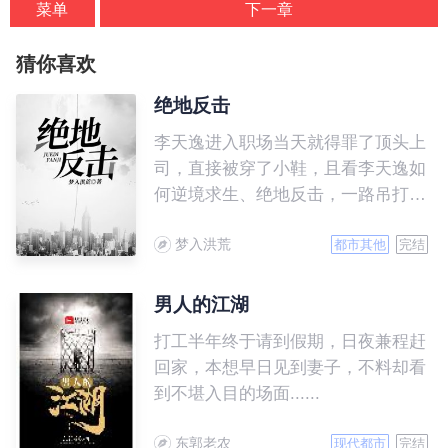
菜单
下一章
猜你喜欢
绝地反击
李天逸进入职场当天就得罪了顶头上
司，直接被穿了小鞋，且看李天逸如
何逆境求生、绝地反击，一路吊打各
路牛鬼蛇神！
梦入洪荒
都市其他
完结
男人的江湖
打工半年终于请到假期，日夜兼程赶
回家，本想早日见到妻子，不料却看
到不堪入目的场面......
东郭老农
现代都市
完结