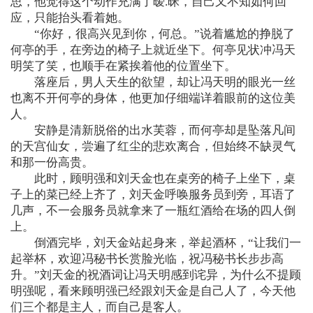
思，他觉得这个动作充满了暧.昧，自己又不知如何回
应，只能抬头看着她。
“你好，很高兴见到你，何总。”说着尴尬的挣脱了
何亭的手，在旁边的椅子上就近坐下。何亭见状冲冯天
明笑了笑，也顺手在紧挨着他的位置坐下。
落座后，男人天生的欲望，却让冯天明的眼光一丝
也离不开何亭的身体，他更加仔细端详着眼前的这位美
人。
安静是清新脱俗的出水芙蓉，而何亭却是坠落凡间
的天宫仙女，尝遍了红尘的悲欢离合，但始终不缺灵气
和那一份高贵。
此时，顾明强和刘天金也在桌旁的椅子上坐下，桌
子上的菜已经上齐了，刘天金呼唤服务员到旁，耳语了
几声，不一会服务员就拿来了一瓶红酒给在场的四人倒
上。
倒酒完毕，刘天金站起身来，举起酒杯，“让我们一
起举杯，欢迎冯秘书长赏脸光临，祝冯秘书长步步高
升。”刘天金的祝酒词让冯天明感到诧异，为什么不提顾
明强呢，看来顾明强已经跟刘天金是自己人了，今天他
们三个都是主人，而自己是客人。