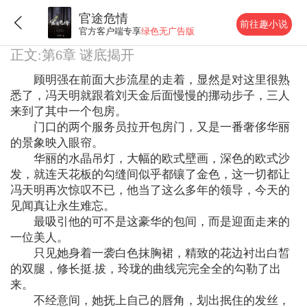
官途危情
前往趣小说
官方客户端专享
绿色无广告版
正文:第6章 谜底揭开
顾明强在前面大步流星的走着，显然是对这里很熟
悉了，冯天明就跟着刘天金后面慢慢的挪动步子，三人
来到了其中一个包房。
门口的两个服务员拉开包房门，又是一番奢侈华丽
的景象映入眼帘。
华丽的水晶吊灯，大幅的欧式壁画，深色的欧式沙
发，就连天花板的勾缝间似乎都镶了金色，这一切都让
冯天明再次惊叹不已，他当了这么多年的领导，今天的
见闻真让永生难忘。
最吸引他的可不是这豪华的包间，而是迎面走来的
一位美人。
只见她身着一袭白色抹胸裙，精致的花边衬出白皙
的双腿，修长挺.拔，玲珑的曲线完完全全的勾勒了出
来。
不经意间，她抚上自己的唇角，划出抿住的发丝，