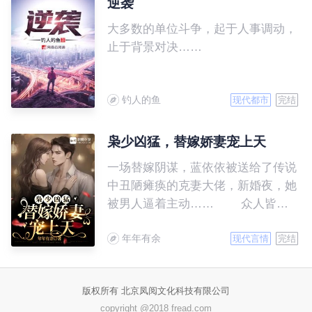
逆袭
大多数的单位斗争，起于人事调动，
止于背景对决……
钓人的鱼
现代都市
完结
枭少凶猛，替嫁娇妻宠上天
一场替嫁阴谋，蓝依依被送给了传说
中丑陋瘫痪的克妻大佬，新婚夜，她
被男人逼着主动…… 众人皆
知，傅寒枭是A城的疯批活阎王，性
年年有余
情古怪暴戾还克妻，没有哪个女人敢
现代言情
完结
跟他扯上关系。蓝依依做为克妻大佬
的第九任妻子，众人都等着她被横着
版权所有 北京凤阅文化科技有限公司
抬出来。 可三天后蓝依依红光
copyright @2018 fread.com