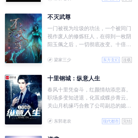
不灭武尊
一门被视为垃圾的功法，一个被同门
视作废人的修炼狂人，在得到一枚阴
阳玉佩之后，一切彻底改变。十倍修
炼速度，令古飞一再突破武道极限。
梁家三少
在这个武道已经没落，真正的武道奥
东方玄幻
连载
义已经失传的腾龙大陆，且看古飞如
何以武逆天，脚踏道术神通，拳打妖
十里钢城：纵意人生
魔鬼怪，怀抱红颜绝色，成就不灭武
春风十里凭奋斗，红颜情劫添悲喜。
尊！
职场多变知进退，化茧成蝶步青云。
关山月机缘巧合救了公司副总的媳
妇，凭借自身地努力和美女姐姐的帮
东郭老农
助，从此开始了巅峰之路。
现代都市
完结