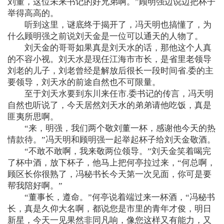
刘董，这位未来书记的好兄弟啊。”顾明强边说边把杯子
举得高高的。
听到这里，谜底终于揭开了，冯天明也搞懂了，为
什么顾明强之前说刘天金是一位可以通天的人物了。
刘天金的哥哥如果真是刘天水的话，那他这个人真
的不容小视。刘天水是现任江海市市长，是省里老领导
刘老的儿子，刘老曾经是解放后很长一段时间省.委的主
要领导，刘天水的前途自然也不可限量。
至于刘天水要到东川来任市.委书记的传言，冯天明
自然也听说了，今天居然刘天水的弟弟请他吃饭，真是
匪夷所思啊。
“来，明强，我们两个敬刘董一杯，感谢他今天的热
情款待。”冯天明和顾明强一起举起杯子给刘天金敬酒。
“不敢不敢啊，我来敬两位领导。”刘天金笑着喝完
了杯中酒，放下杯子，他马上把何亭拉过来，“何总啊，
顾区长你很熟了，冯秘书长今天第一次见面，你可是要
帮我陪好啊。”
“董事长，遵命。”何亭说着端过来一杯酒，“冯秘书
长，真是久仰大名啊，都说您是市里的青年才俊，明日
新星，今天一见果然非同凡响，像您这样又有能力，又