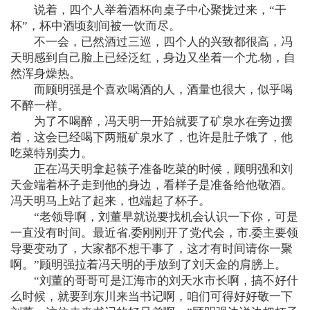
说着，四个人举着酒杯向桌子中心聚拢过来，“干
杯”，杯中酒顷刻间被一饮而尽。
不一会，已然酒过三巡，四个人的兴致都很高，冯
天明感到自己脸上已经泛红，身边又坐着一个尤.物，自
然浑身燥热。
而顾明强是个喜欢喝酒的人，酒量也很大，似乎喝
不醉一样。
为了不喝醉，冯天明一开始就要了矿泉水在旁边摆
着，这会已经喝下两瓶矿泉水了，也许是肚子饿了，他
吃菜特别卖力。
正在冯天明拿起筷子准备吃菜的时候，顾明强和刘
天金端着杯子走到他的身边，看样子是准备给他敬酒。
冯天明马上站了起来，也端起了杯子。
“老领导啊，刘董早就说要找机会认识一下你，可是
一直没有时间。最近省.委刚刚开了党代会，市.委主要领
导要变动了，大家都不想干事了，这才有时间请你一聚
啊。”顾明强拉着冯天明的手放到了刘天金的肩膀上。
“刘董的哥哥可是江海市的刘天水市长啊，搞不好什
么时候，就要到东川来当书记啊，咱们可得好好敬一下