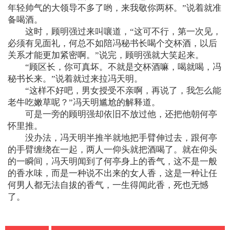
年轻帅气的大领导不多了哟，来我敬你两杯。”说着就准
备喝酒。
这时，顾明强过来叫嚷道，“这可不行，第一次见，
必须有见面礼，何总不如陪冯秘书长喝个交杯酒，以后
关系才能更加紧密啊。”说完，顾明强就大笑起来。
“顾区长，你可真坏。不就是交杯酒嘛，喝就喝，冯
秘书长来。”说着就过来拉冯天明。
“这样不好吧，男女授受不亲啊，再说了，我怎么能
老牛吃嫩草呢？”冯天明尴尬的解释道。
可是一旁的顾明强却依旧不放过他，还把他朝何亭
怀里推。
没办法，冯天明半推半就地把手臂伸过去，跟何亭
的手臂缠绕在一起，两人一仰头就把酒喝了。就在仰头
的一瞬间，冯天明闻到了何亭身上的香气，这不是一般
的香水味，而是一种说不出来的女人香，这是一种让任
何男人都无法自拔的香气，一生得闻此香，死也无憾
了。