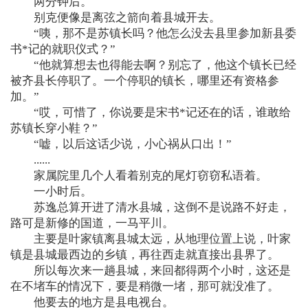
两分钟后。
别克便像是离弦之箭向着县城开去。
“咦，那不是苏镇长吗？他怎么没去县里参加新县委
书*记的就职仪式？”
“他就算想去也得能去啊？别忘了，他这个镇长已经
被齐县长停职了。一个停职的镇长，哪里还有资格参
加。”
“哎，可惜了，你说要是宋书*记还在的话，谁敢给
苏镇长穿小鞋？”
“嘘，以后这话少说，小心祸从口出！”
......
家属院里几个人看着别克的尾灯窃窃私语着。
一小时后。
苏逸总算开进了清水县城，这倒不是说路不好走，
路可是新修的国道，一马平川。
主要是叶家镇离县城太远，从地理位置上说，叶家
镇是县城最西边的乡镇，再往西走就直接出县界了。
所以每次来一趟县城，来回都得两个小时，这还是
在不堵车的情况下，要是稍微一堵，那可就没准了。
他要去的地方是县电视台。