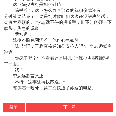
这下陈少杰可是如坐针毡。
“陈书*记，这下怎么办？那边的就职仪式还有二十
分钟就要结束了，要是到时候咱们这边还没解决的话，
会有大麻烦的。”李志远不停的搓着手，时不时的砸一下
拳头，焦急的说道。
“我知道！”
陈少杰脸色阴沉着，他也心急如焚。
“陈书*记，干脆直接通知公安拉人吧？”李志远低声
说道。
“你疯了吗？也不看看这是哪儿！”陈少杰狠狠瞪视
了一眼。
“我！”
李志远欲言又止。
“不行，这事还得找苏逸。”
陈少杰一咬牙，第二次拨通了苏逸的电话。
菜单
下一章