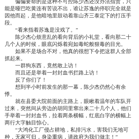
偏偏要命的是这种不可控陈少杰还没办法指责，只
能是哑巴吃黄连有苦说不出，谁让苏逸的停职完全就是
因他而起，是他暗地里鼓动着靠山齐三泰定下的打压手
段。
“看来指着苏逸是没戏了。”
陈少杰心烦意乱的看向背后的小礼堂，看向那二十
几个人的时候，眼底闪烁着宛如毒蛇般狠毒的目光。
如果不是场合不对，他真的很想下令把这群人全部
抓起来。
一群狗东西，竟然敢上访！
而且还是举着一封封血书拦路上访！
反了你们了！
想到半小时前发生的那一幕，陈少杰仍然心有余
悸。
就在县委大院前面的主路上，眼瞅着温年的车队开
过来，突然间从旁边的胡同里窜出来二十几个人，他们
手举着一封封血书，拉着两条横幅，红底白字的横幅上
两行大字触目惊心。
“大鸿化工厂侵占耕地，私排污水，害我们无地可
种，无家可归，身染重病，请政府为我们做主！”