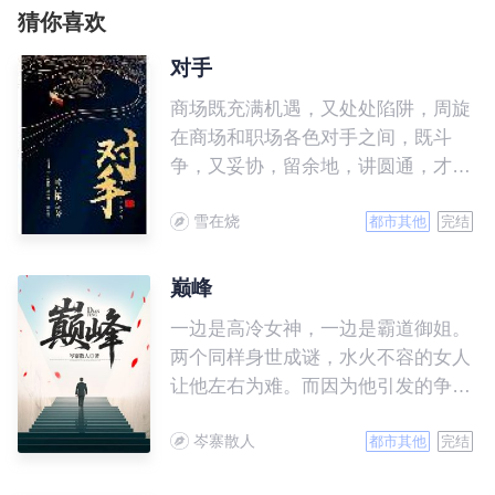
猜你喜欢
对手
商场既充满机遇，又处处陷阱，周旋
在商场和职场各色对手之间，既斗
争，又妥协，留余地，讲圆通，才是
商场智慧的至高境界。
雪在烧
都市其他
完结
巅峰
一边是高冷女神，一边是霸道御姐。
两个同样身世成谜，水火不容的女人
让他左右为难。而因为他引发的争端
缓缓展开，一步一步走向更深层次的
岑寨散人
秘密……
都市其他
完结