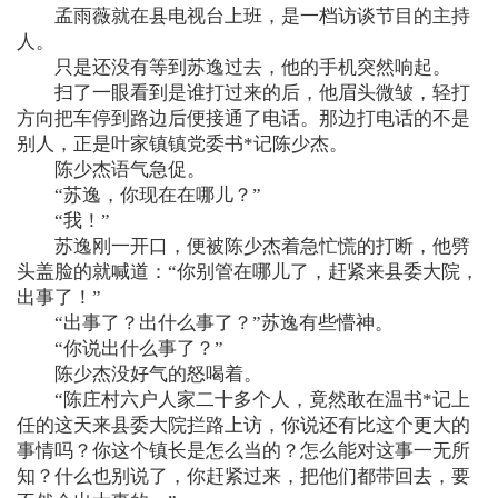
孟雨薇就在县电视台上班，是一档访谈节目的主持
人。
只是还没有等到苏逸过去，他的手机突然响起。
扫了一眼看到是谁打过来的后，他眉头微皱，轻打
方向把车停到路边后便接通了电话。那边打电话的不是
别人，正是叶家镇镇党委书*记陈少杰。
陈少杰语气急促。
“苏逸，你现在在哪儿？”
“我！”
苏逸刚一开口，便被陈少杰着急忙慌的打断，他劈
头盖脸的就喊道：“你别管在哪儿了，赶紧来县委大院，
出事了！”
“出事了？出什么事了？”苏逸有些懵神。
“你说出什么事了？”
陈少杰没好气的怒喝着。
“陈庄村六户人家二十多个人，竟然敢在温书*记上
任的这天来县委大院拦路上访，你说还有比这个更大的
事情吗？你这个镇长是怎么当的？怎么能对这事一无所
知？什么也别说了，你赶紧过来，把他们都带回去，要