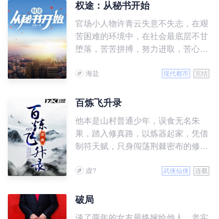
权途：从秘书开始
官场小人物许青云失意不失志，在艰
苦困难的环境中，在社会最底层不甘
堕落，苦苦拼搏，努力进取，苦心
人，天不负，一次偶然的机会，他走
海盐
上新的工作岗位，从此平步青云……
现代都市
完结
百炼飞升录
他本是山村普通少年，误食无名朱
果，踏入修真路，以炼器起家，凭借
制符天赋，只身闯荡荆棘密布的修仙
界，一路修炼高升得意之时，身上却
虚?
有了难以预料的变化，是福还是祸？
武侠仙侠
连载
破局
谈了两年的女友最终嫁给他人，老实