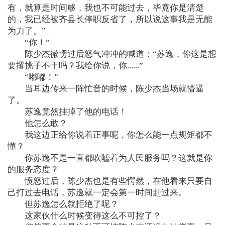
有，就算是时间够，我也不可能过去，毕竟你是清楚
的，我已经被齐县长停职反省了，所以说这事我是无能
为力了。”
“你！”
陈少杰微愣过后怒气冲冲的喊道：“苏逸，你这是想
要撂挑子不干吗？我给你说，你......”
“嘟嘟！”
当耳边传来一阵忙音的时候，陈少杰当场就懵逼
了。
苏逸竟然挂掉了他的电话！
他怎么敢？
我这边正给你说着正事呢，你怎么能一点规矩都不
懂？
你苏逸不是一直都吹嘘着为人民服务吗？这就是你
的服务态度？
愤怒过后，陈少杰也是有些愕然，在他看来只要自
己打过去电话，苏逸就一定会第一时间赶过来。
但苏逸怎么就拒绝了呢？
这家伙什么时候变得这么不可控了？