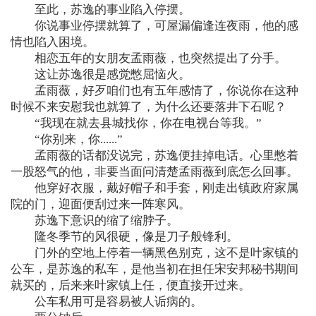
至此，苏逸的事业陷入停摆。
你说事业停摆就算了，可屋漏偏逢连夜雨，他的感
情也陷入困境。
相恋五年的女朋友孟雨薇，也突然提出了分手。
这让苏逸很是感觉憋屈恼火。
孟雨薇，好歹咱们也有五年感情了，你说你在这种
时候不来安慰我也就算了，为什么还要落井下石呢？
“我现在就去县城找你，你在电视台等我。”
“你别来，你......”
孟雨薇的话都没说完，苏逸便挂掉电话。心里憋着
一股怒气的他，非要当面问清楚孟雨薇到底怎么回事。
他穿好衣服，戴好帽子和手套，刚走出镇政府家属
院的门，迎面便刮过来一阵寒风。
苏逸下意识的缩了缩脖子。
隆冬季节的风很硬，像是刀子般锋利。
门外的空地上停着一辆黑色别克，这不是叶家镇的
公车，是苏逸的私车，是他当初在担任宋安邦秘书期间
就买的，后来来叶家镇上任，便直接开过来。
公车私用可是容易被人诟病的。