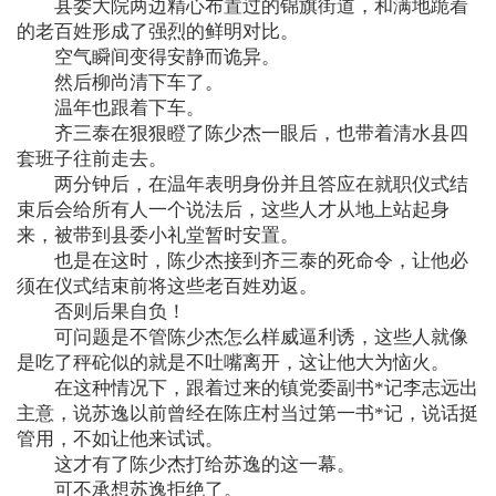
县委大院两边精心布置过的锦旗街道，和满地跪着
的老百姓形成了强烈的鲜明对比。
空气瞬间变得安静而诡异。
然后柳尚清下车了。
温年也跟着下车。
齐三泰在狠狠瞪了陈少杰一眼后，也带着清水县四
套班子往前走去。
两分钟后，在温年表明身份并且答应在就职仪式结
束后会给所有人一个说法后，这些人才从地上站起身
来，被带到县委小礼堂暂时安置。
也是在这时，陈少杰接到齐三泰的死命令，让他必
须在仪式结束前将这些老百姓劝返。
否则后果自负！
可问题是不管陈少杰怎么样威逼利诱，这些人就像
是吃了秤砣似的就是不吐嘴离开，这让他大为恼火。
在这种情况下，跟着过来的镇党委副书*记李志远出
主意，说苏逸以前曾经在陈庄村当过第一书*记，说话挺
管用，不如让他来试试。
这才有了陈少杰打给苏逸的这一幕。
可不承想苏逸拒绝了。