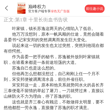
巅峰权力
前往趣小说
官方客户端专享
绿色无广告版
正文:第1章 十里长街血书告状
叶家镇，镇长苏逸这两天的心情陷入了低谷。
他万万没想到，原本一帆风顺的仕途，竟然会随着
县委书*记宋安邦的突然调离而发生巨大变化。
说起来这一切的发生也太过突然，突然到他现在都
有些愕然。
作为县委一把手的秘书，苏逸被外放到叶家镇就
职，在谁看来都是一条前途坦荡的大道。
苏逸自己也是这么想的。
但他再怎么想都没想过，自己刚刚上任一个月不
到，宋安邦便被调离清水县，前往外省任职。
宋安邦这一走，原本和他关系就势同水火的县长齐
三泰便毫不留情的举起了屠刀，一刀就劈过来，直接以
山林防火不力为理由，停了苏逸的职。
这也就是齐三泰心有顾忌，不敢做得太明显，要不
然他都想一劳永逸，直接撤了苏逸的职才满意。