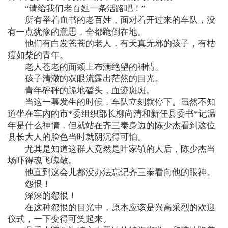
“请给我们老百姓一条活路吧！”
所有举着血书的老百姓，面对着开过来的车队，没
有一点犹豫的意思，全都跪倒在地。
他们有白发苍苍的老人，有天真无邪的孩子，有枯
瘦如柴的青年。
老人苍老的面颊上布满绝望的神情。
孩子清澈的双眼流露出茫然的目光。
青年砰砰的跪地磕头，血迹斑斑。
当这一幕发生的时候，车队立刻就停下。虽然不知
道坐在车内的市*委组织部长柳尚清和新任县委书*记温
年是什么神情，但就站在齐三泰身边的陈少杰看到这位
县长大人的脸色当时就阴沉得可怕。
尤其是知道这群人竟然是叶家镇的人后，陈少杰当
场吓得魂飞魄散。
他直到这会儿都没办法忘记齐三泰看向他的眼神。
怨恨！
深深的怨恨！
在这种怨恨的目光中，原本应该是兴高采烈的欢迎
仪式，一下变得可笑起来。