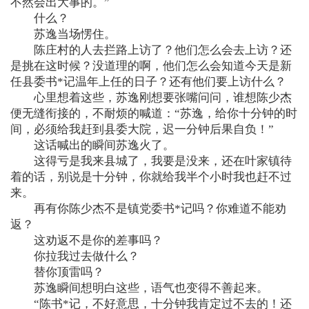
不然会出大事的。”
什么？
苏逸当场愣住。
陈庄村的人去拦路上访了？他们怎么会去上访？还
是挑在这时候？没道理的啊，他们怎么会知道今天是新
任县委书*记温年上任的日子？还有他们要上访什么？
心里想着这些，苏逸刚想要张嘴问问，谁想陈少杰
便无缝衔接的，不耐烦的喊道：“苏逸，给你十分钟的时
间，必须给我赶到县委大院，迟一分钟后果自负！”
这话喊出的瞬间苏逸火了。
这得亏是我来县城了，我要是没来，还在叶家镇待
着的话，别说是十分钟，你就给我半个小时我也赶不过
来。
再有你陈少杰不是镇党委书*记吗？你难道不能劝
返？
这劝返不是你的差事吗？
你拉我过去做什么？
替你顶雷吗？
苏逸瞬间想明白这些，语气也变得不善起来。
“陈书*记，不好意思，十分钟我肯定过不去的！还