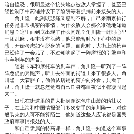
暗自惶恐，很明显这个接头地点被敌人掌握了，甚至已
经控制了中药铺并设下了陷阱等着抓捕前来接头的人。
角川隆一此刻既悲痛又感到不解，自己来南京执行
任务是非常机密的事情，为什么敌人会那么准确地知道
消息？这里面到底出现了什么问题？角川隆一此时心里
一团乱麻，根本没有头绪，他只能暂时放下心中的疑
惑，开始考虑如何脱身的问题。而此时，大街上的枪声
已经停了一会儿了，不过却响起了一阵摩托的引擎声和
卡车刹车的声音。
随着卡车和摩托车的刹车声，角川隆一听到了一阵
阵急促的奔跑声，听上去外面的街道上来了很多人。角
川隆一大着胆子，偷偷从店铺的窗户向外看，只看了一
眼，角川隆一就忽然觉着自己浑身都血夜似乎都凝固起
来了。
出现在街道里的是大批身穿深色中山装的精壮汉
子，在上海和中国情报部门多次交手的角川隆一，对这
般装束的人可不能算陌生，他知道这些人应该都是国民
政府军事情报处的人。
和自己隶属的特高课一样，角川隆一知道这个军事