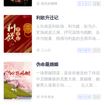
善良的蜜蜂
我界灵大军。我是谁？天下众生视我
东方玄幻
连载
为修罗，却不知，我以修罗成武神。
利欲升迁记
人生就是利欲场，利为媒，欲为介。
官场就是江湖，抒写温情与残酷、合
作与较量、情感与利益的交易市场。
大道无形，行者无疆，漫漫官道，唯
三人行
有胸怀天地，志存高远，方能直抵彼
现代都市
完结
岸。 小人物张一舟历经血腥战场的
洗练和尔虞仕途的淬炼，终凭一颗畏
伪命题婚姻
惧之心和秉承的正义而纵横，步步高
一场替嫁阴谋，蓝依依被送给了传说
升，成为主宰别人命运的人。
中丑陋瘫痪的克妻大佬，新婚夜，她
被男人逼着主动…… 众人皆
知，傅寒枭是A城的疯批活阎王，性
年年有余
情古怪暴戾还克妻，没有哪个女人敢
现代言情
完结
跟他扯上关系。蓝依依做为克妻大佬