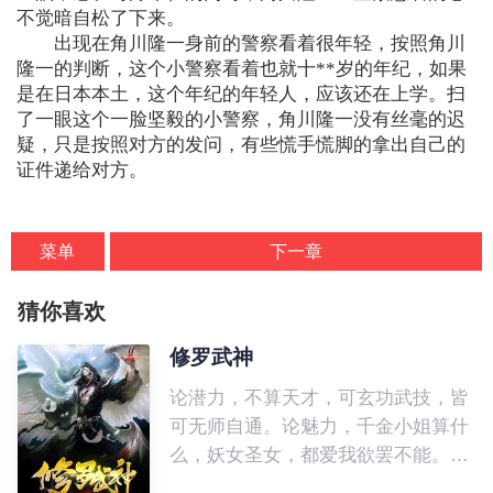
不觉暗自松了下来。
出现在角川隆一身前的警察看着很年轻，按照角川
隆一的判断，这个小警察看着也就十**岁的年纪，如果
是在日本本土，这个年纪的年轻人，应该还在上学。扫
了一眼这个一脸坚毅的小警察，角川隆一没有丝毫的迟
疑，只是按照对方的发问，有些慌手慌脚的拿出自己的
证件递给对方。
菜单
下一章
猜你喜欢
修罗武神
论潜力，不算天才，可玄功武技，皆
可无师自通。论魅力，千金小姐算什
么，妖女圣女，都爱我欲罢不能。论
实力，任凭你有万千至宝，但定不敌