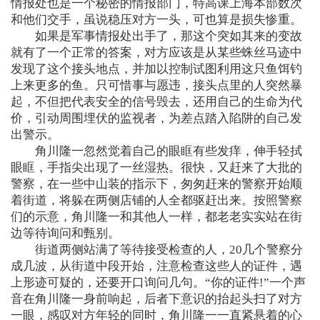
情报处也是一个秘密的情报部门，特高课上海本部数次
和他们交手，虽说稳压对方一头，可也算是损失惨重。
如果是军事情报处出手了，那这个突如其来的变故
就有了一个正常的答案，对方应该是从某些蛛丝马迹中
发现了这个接头地点，并加以控制试图利用这只鱼饵钓
上来更多的鱼。只可惜事与愿违，接头点里的人突然暴
起，不但把代表安全的信号毁去，还用自己的生命为代
价，引动周围埋伏的监视者，为差点踏入陷阱的自己发
出警示。
角川隆一忽然觉着自己的眼眶有些发痒，伸手轻拭
眼眶，手指尖出现了一丝湿热。很快，又赶来了大批的
警察，在一些中山装的指示下，匆匆赶来的警察开始顺
着街道，将躲在两侧店铺的人全都驱赶出来。按照警察
们的示意，角川隆一和其他人一样，都老老实实站在街
边等待询问和甄别。
街道两侧站满了等待接受检查的人，20几个警察分
成几波，从街道中段开始，注意检查这些人的证件，遇
上形迹可疑的，还要开口询问几句。“你的证件!”一个声
音在角川隆一身前响起，后者下意识的抬起头扫了对方
一眼，感叹对方年轻的同时，角川隆一一直紧悬着的心