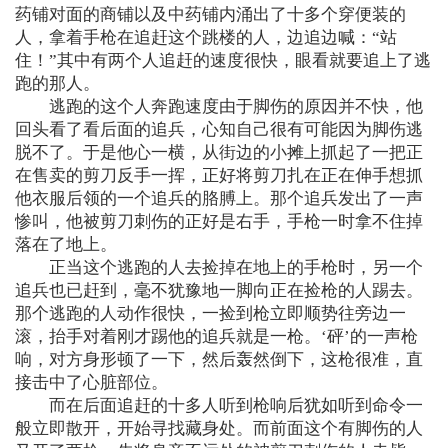
药铺对面的商铺以及中药铺内涌出了十多个穿便装的
人，拿着手枪在追赶这个跳楼的人，边追边喊：“站
住！”其中有两个人追赶的速度很快，眼看就要追上了逃
跑的那人。
逃跑的这个人奔跑速度由于脚伤的原因并不快，他
回头看了看后面的追兵，心知自己很有可能因为脚伤逃
脱不了。于是他心一横，从街边的小摊上抓起了一把正
在售卖的剪刀反手一挥，正好将剪刀扎在正在伸手想抓
他衣服后领的一个追兵的胳膊上。那个追兵发出了一声
惨叫，他被剪刀刺伤的正好是右手，手枪一时拿不住掉
落在了地上。
正当这个逃跑的人去捡掉在地上的手枪时，另一个
追兵也已赶到，毫不犹豫地一脚向正在捡枪的人踢去。
那个逃跑的人动作很快，一捡到枪立即顺势往旁边一
滚，抬手对着刚才踢他的追兵就是一枪。‘砰’的一声枪
响，对方身形顿了一下，然后轰然倒下，这枪很准，直
接击中了心脏部位。
而在后面追赶的十多人听到枪响后犹如听到命令一
般立即散开，开始寻找藏身处。而前面这个有脚伤的人