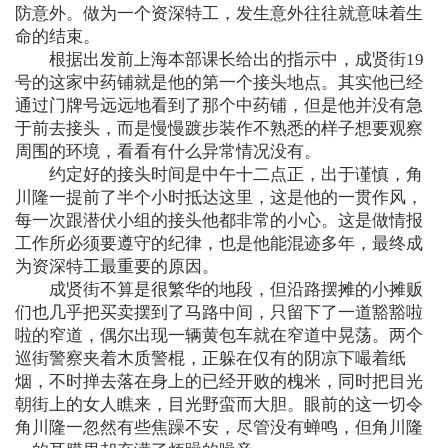
防意外。做为一个资深特工，发生意外往往就意味着生
命的结束。
根据出发前上海本部课长给出的指示中，成贤街19
号的这家中药铺就是他的第一个接头地点。其实他已经
通过门牌号远远地看到了那个中药铺，但是他并没有急
于前去接头，而是慢慢踱步装作不熟悉的样子想要观察
周围的环境，看看有什么异常情况没有。
约定好的接头时间是中午十二点正，出于谨慎，角
川隆一提前了半个小时抵达这里，这是他的一贯作风，
每一次跟潜伏小组的接头他都非常的小心。这是做情报
工作所必须要遵守的纪律，也是他能混迹多年，最终成
为资深特工最重要的原因。
成贤街不算是很繁华的地段，但沿路摆摊的小摊贩
们也几乎把买卖摆到了马路中间，只留下了一道豁豁啦
啦的窄道，偶尔出现一辆黄包车就在窄道中晃荡。两个
巡街警察夹着木质警棍，正躲在仅有的阴凉下嘬着纸
烟，不时掸去落在身上的已经开败的槐米，同时把目光
朝街上的女人瞧来，目光野蛮而大胆。眼前的这一切令
角川隆一忽然有些焦躁不安，尽管没有蝉鸣，但角川隆