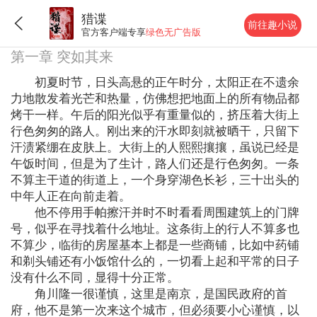
猎谍
前往趣小说
官方客户端专享
绿色无广告版
第一章 突如其来
初夏时节，日头高悬的正午时分，太阳正在不遗余
力地散发着光芒和热量，仿佛想把地面上的所有物品都
烤干一样。午后的阳光似乎有重量似的，挤压着大街上
行色匆匆的路人。刚出来的汗水即刻就被晒干，只留下
汗渍紧绷在皮肤上。大街上的人熙熙攘攘，虽说已经是
午饭时间，但是为了生计，路人们还是行色匆匆。一条
不算主干道的街道上，一个身穿湖色长衫，三十出头的
中年人正在向前走着。
他不停用手帕擦汗并时不时看看周围建筑上的门牌
号，似乎在寻找着什么地址。这条街上的行人不算多也
不算少，临街的房屋基本上都是一些商铺，比如中药铺
和剃头铺还有小饭馆什么的，一切看上起和平常的日子
没有什么不同，显得十分正常。
角川隆一很谨慎，这里是南京，是国民政府的首
府，他不是第一次来这个城市，但必须要小心谨慎，以