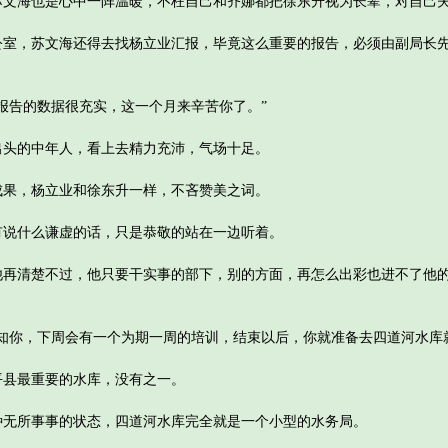
海也是心中一阵温暖，不枉自己和齐娜都把徐东升视为长辈，对自己夫
，苏文海还得去找杨立业汇报，毕竟这么重要的报告，必须由副局长先
告的数据很充实，这一个月来辛苦你了。”
的中年人，看上去精力充沛，气场十足。
，杨立业和徐东升一样，不吝赞美之词。
什么谦虚的话，只是恭敬的站在一边听着。
清楚不过，他只要干实事的部下，别的方面，再怎么出彩也进不了他的
你，下周会有一个为期一周的培训，结束以后，你就准备去四道河水库就
县最重要的水库，没有之一。
所事事的状态，四道河水库完全就是一个小型的水务局。