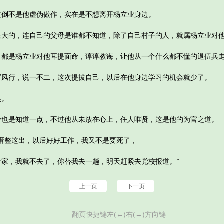
不是他虚伪做作，实在是不想离开杨立业身边。
的，连自己的父母是谁都不知道，除了自己村子的人，就属杨立业对
是杨立业对他耳提面命，谆谆教诲，让他从一个什么都不懂的退伍兵
行，说一不二，这次提拔自己，以后在他身边学习的机会就少了。
笑。
是知道一点，不过他从未放在心上，任人唯贤，这是他的为官之道。
整这出，以后好好工作，我又不是要死了，
，我就不去了，你替我去一趟，明天赶紧去党校报道。”
上一页
下一页
翻页快捷键左(←)右(→)方向键