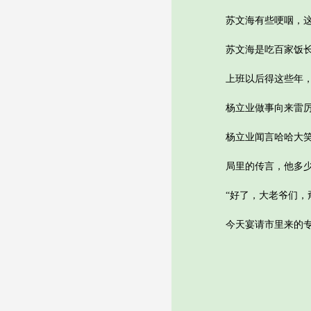
苏文海有些哽咽，这倒
苏文海是吃百家饭长大
上班以后得这些年，都
杨立业做事向来雷厉风
杨立业闻言哈哈大
局里的传言，他多少也
“好了，大老爷们，甭
今天宴请市里来的专家