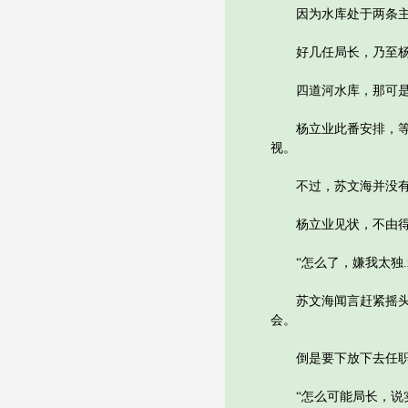
因为水库处于两条主要
好几任局长，乃至杨立
四道河水库，那可是一
杨立业此番安排，等培
视。
不过，苏文海并没有露
杨立业见状，不由得
“怎么了，嫌我太独.
苏文海闻言赶紧摇头，
会。
倒是要下放下去任职
“怎么可能局长，说实话