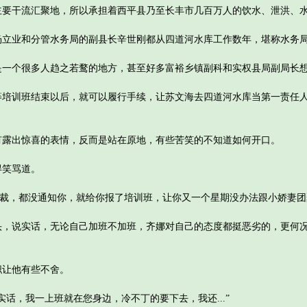
干流汇聚地，所以承担着西平县乃至长丰市几百万人的饮水、泄洪、水
业和分管水务局的副县长辛世刚都从四道河水库工作数年，堪称水务局
个很多人趋之若鹜的地方，甚至好多富裕乡镇副科和实权县局副局长想
训班结束以后，就可以履行手续，让苏文海去四道河水库当第一责任人
出惊喜的表情，反而是站在原地，有些苦笑的不知道如何开口。
笑骂道。
裁，都没通知你，就给你报了培训班，让你又一个星期没办法跟小娇妻团
说实话，无论自己加班不加班，齐娜对自己的态度都挺恶劣的，更何况
让他有些不舍。
，我一上班就在您身边，冷不丁的要下去，我还...”