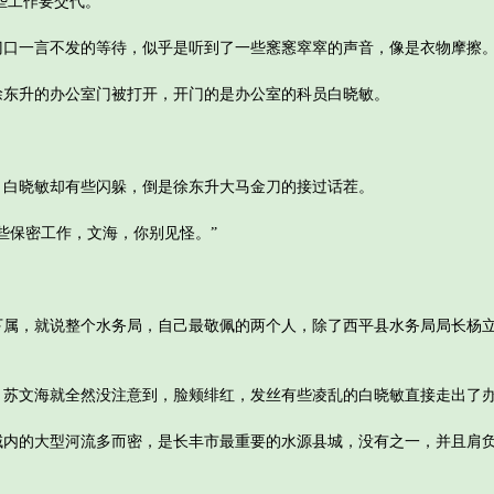
些工作要交代。”
一言不发的等待，似乎是听到了一些窸窸窣窣的声音，像是衣物摩擦
升的办公室门被打开，开门的是办公室的科员白晓敏。
晓敏却有些闪躲，倒是徐东升大马金刀的接过话茬。
保密工作，文海，你别见怪。”
，就说整个水务局，自己最敬佩的两个人，除了西平县水务局局长杨立
文海就全然没注意到，脸颊绯红，发丝有些凌乱的白晓敏直接走出了
的大型河流多而密，是长丰市最重要的水源县城，没有之一，并且肩负