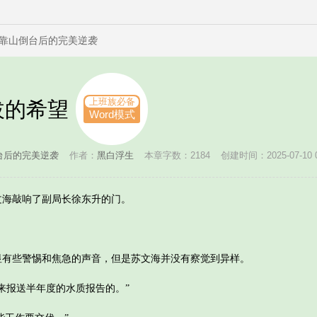
靠山倒台后的完美逆袭
上班族必备
拔的希望
Word模式
台后的完美逆袭
作者：
黑白浮生
本章字数：2184
创建时间：2025-07-10 0
海敲响了副局长徐东升的门。
些警惕和焦急的声音，但是苏文海并没有察觉到异样。
报送半年度的水质报告的。”