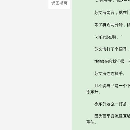
“...你等等，我这有
返回书页
苏文海闻言，就在门口
等了将近两分钟，徐东
“小白也在啊。”
苏文海打了个招呼，白
“晓敏在给我汇报一些
苏文海连连摆手。
且不说自己是一个下属
徐东升。
徐东升这么一打岔，苏
因为西平县流经区域内
重任。