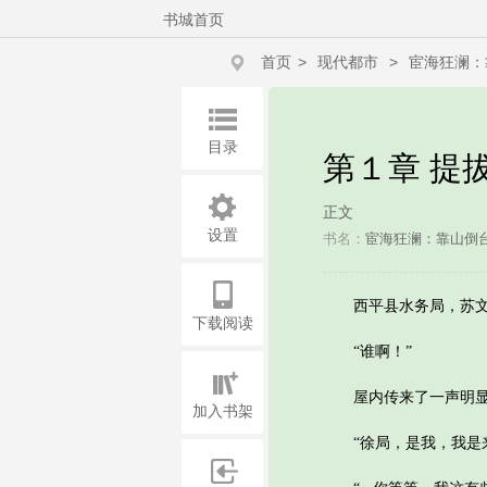
书城首页
首页
>
现代都市
>
宦海狂澜：
目录
第１章 提
正文
设置
书名：
宦海狂澜：靠山倒
西平县水务局，苏文
下载阅读
“谁啊！”
屋内传来了一声明显有
加入书架
“徐局，是我，我是来