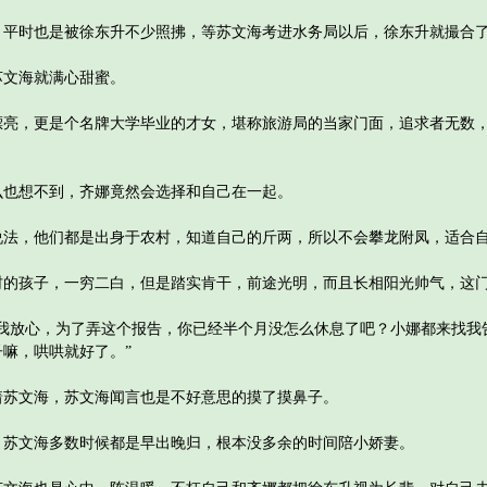
时也是被徐东升不少照拂，等苏文海考进水务局以后，徐东升就撮合
文海就满心甜蜜。
，更是个名牌大学毕业的才女，堪称旅游局的当家门面，追求者无数，
想不到，齐娜竟然会选择和自己在一起。
，他们都是出身于农村，知道自己的斤两，所以不会攀龙附凤，适合自
孩子，一穷二白，但是踏实肯干，前途光明，而且长相阳光帅气，这门
放心，为了弄这个报告，你已经半个月没怎么休息了吧？小娜都来找我
嘛，哄哄就好了。”
文海，苏文海闻言也是不好意思的摸了摸鼻子。
文海多数时候都是早出晚归，根本没多余的时间陪小娇妻。