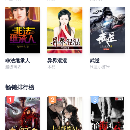
非法继承人
异界混混
武逆
超级码农
木易
只是小虾米
畅销排行榜