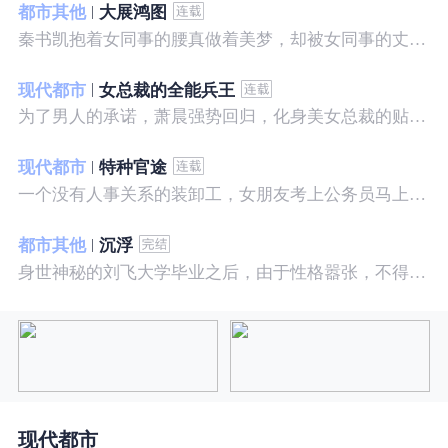
都市其他
大展鸿图
秦书凯抱着女同事的腰真做着美梦，却被女同事的丈夫发现，解释说是正常工作......被打击报复，得到漂亮女邻居的帮助，从此不断高升……
现代都市
女总裁的全能兵王
为了男人的承诺，萧晨强势回归，化身美女总裁的贴身保镖，横扫八方之敌，谱写王者传奇！
现代都市
特种官途
一个没有人事关系的装卸工，女朋友考上公务员马上抛弃了他，却是没有想到他也考上了公务员，奇迹般成为高官……
都市其他
沉浮
身世神秘的刘飞大学毕业之后，由于性格嚣张，不得不一而再再而三的面临着重重危机，受到了来自各方面的全方位打压
现代都市