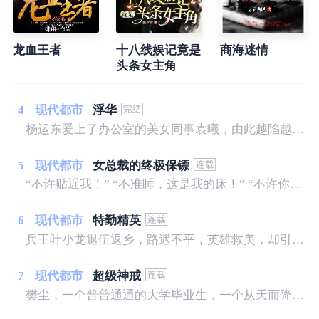
龙血王者
十八线娱记竟是
商海迷情
头条女主角
4
现代都市
浮华
杨运东爱上了办公室的美女同事袁曦，由此越陷越深……
5
现代都市
女总裁的终极保镖
“不许贴近我！” “不准睡，这是我的床！” “不许你跟别的女人太接近！” 林翰万万没想到，自己的未婚妻居然是个霸道女总裁......
6
现代都市
特勤精英
兵王叶小龙退伍返乡，路遇不平，英雄救美，却引来不明势力的疯狂报复，且看他如何反击，纵横都市，闯出自己的一片天空。
7
现代都市
超级神戒
樊尘，一个普普通通的大学毕业生，一个从天而降的戒指出现，让他完全脱离了原本的生活轨道，从此龙腾四海……