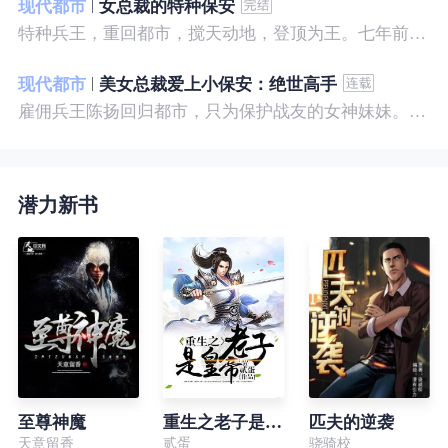
现代都市
女总裁的特种保安
特种兵王，重回都市，搅天动地，登顶为王。七年前，他是社会底层的小混混，七年后，他是经历过战与火考验的特种兵王。
现代都市
美女总裁爱上小保安：绝世高手
雇佣兵王陈扬回归都市，只为保护战友的女神妹妹。繁华都市里，陈扬如鱼得水，，逍遥自在。
潜力新书
至尊神魔
重生之老子是皇帝
匹夫的逆袭
天意留香
贰蛋
骁骑校