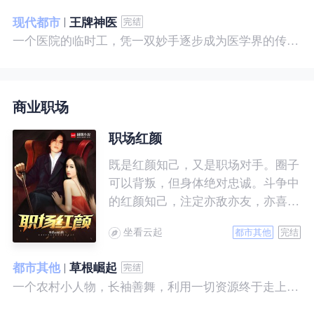
现代都市
王牌神医
一个医院的临时工，凭一双妙手逐步成为医学界的传奇！ 一个社会底层的小人物，靠一腔热血成为人世间的枭王！ 当佛已经无能为力，便由我来普渡众生——杨风。
商业职场
职场红颜
既是红颜知己，又是职场对手。圈子
可以背叛，但身体绝对忠诚。斗争中
的红颜知己，注定亦敌亦友，亦喜亦
悲。且看一个小人物的绯色升迁路。
坐看云起
都市其他
完结
都市其他
草根崛起
一个农村小人物，长袖善舞，利用一切资源终于走上人生巅峰