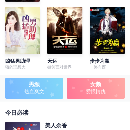
凶猛男助理
天运
步步为赢
猪的理想大
微笑面对世界
一路向西
男频
女频
热血爽文
爱恨情仇
今日必读
美人余香