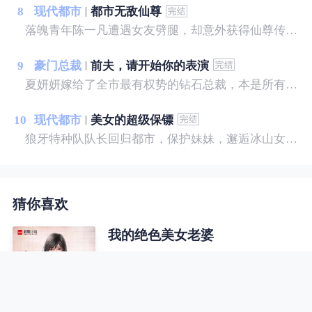
8
现代都市
都市无敌仙尊
落魄青年陈一凡遭遇女友劈腿，却意外获得仙尊传承。 陈一凡一飞冲天，逆袭都市。 不仅宝物在手，还要财色兼收。 赌宝，捡漏，让他家财万贯。 仙法，神术，让他美人在怀，艳遇不断。 有恩，十倍报。 有仇，百倍还。 陈一凡一朝崛起，坐拥天下，快意恩仇，打下一片热血豪迈的都市神话。
9
豪门总裁
前夫，请开始你的表演
夏妍妍嫁给了全市最有权势的钻石总裁，本是所有女孩羡慕的对象，可只有她知道，景明远将她当成了输血工具。 一年后，他心爱的人苏醒，夏妍妍带着离婚协议去找他，却意外流产，她恨极了他们，势必要让他们付出代价……
10
现代都市
美女的超级保镖
狼牙特种队队长回归都市，保护妹妹，邂逅冰山女神，斗日本天才，灭黑暗势力，建造商业帝国，谱写一曲轰轰烈烈的都市大风歌！
猜你喜欢
我的绝色美女老婆
为了分到房子，叶兴盛上门给美女送
礼，却不料，美女喝醉了酒，而且家
里就她一人。叶兴盛没料到，这次送