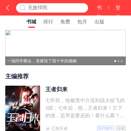
书
登
架
录
书城
排行
免费
包月
出版
主编推荐
王者归来
七年前，他被黑中介送到战火纷飞的
S国；七年后，他，王者归来！欠下
的债，迟早是要还的！看什么看？说
的就是你！
已知天命
现代都市
连载