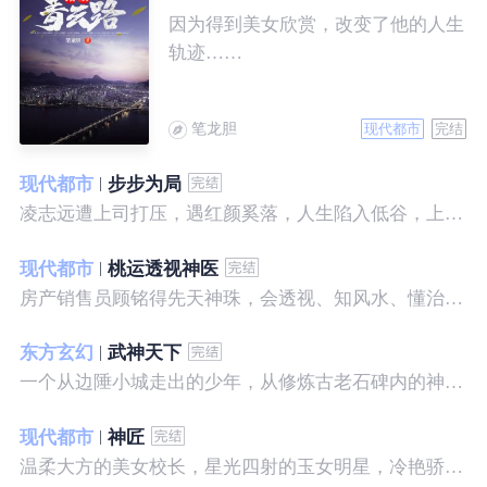
因为得到美女欣赏，改变了他的人生
轨迹……
笔龙胆
现代都市
完结
现代都市
步步为局
凌志远遭上司打压，遇红颜奚落，人生陷入低谷，上帝在关上一扇门的同时，势必会留下一扇窗，面对稍纵即逝的机会，他果断出手了……
现代都市
桃运透视神医
房产销售员顾铭得先天神珠，会透视、知风水、懂治病、有神通，开始逆袭人生。
东方玄幻
武神天下
一个从边陲小城走出的少年，从修炼古老石碑内的神秘一式开始，一路高歌狂飙，打造一片属于自己的天下……
现代都市
神匠
温柔大方的美女校长，星光四射的玉女明星，冷艳骄傲的美女特工，一个二个，全都跑来，撒娇撒赖的要他做她们的私房保镖，这是为什么呢？