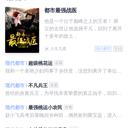
都市最强战医
他是一个位于巅峰之上的王者！ 师
父的去世让他选择平凡，回到了离开
十多年的故土，
人生几渡
现代都市
完结
现代都市
超级桃花运
我和一个美艳少妇同事下乡扶贫，没想到离开了单位之后，她就性格大变……
现代都市
不凡兵王
曾经的炎黄兵王，为寻找杀害挚爱的真正凶手，回归都市，开始了一段精彩绝伦的征程。
现代都市
最强桃运小农民
赵小飞高考后落魄回乡种田，偶然捡到聚宝盆，进入聚宝洞，从此开启了发家致富、拳打村霸、坐拥美女的桃运巅峰人生！