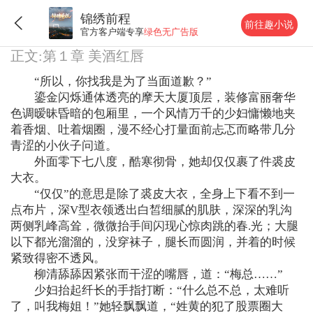
锦绣前程
前往趣小说
官方客户端专享
绿色无广告版
正文:第１章 美酒红唇
“所以，你找我是为了当面道歉？”
鎏金闪烁通体透亮的摩天大厦顶层，装修富丽奢华
色调暧昧昏暗的包厢里，一个风情万千的少妇慵懒地夹
着香烟、吐着烟圈，漫不经心打量面前忐忑而略带几分
青涩的小伙子问道。
外面零下七八度，酷寒彻骨，她却仅仅裹了件裘皮
大衣。
“仅仅”的意思是除了裘皮大衣，全身上下看不到一
点布片，深V型衣领透出白皙细腻的肌肤，深深的乳沟
两侧乳峰高耸，微微抬手间闪现心惊肉跳的春.光；大腿
以下都光溜溜的，没穿袜子，腿长而圆润，并着的时候
紧致得密不透风。
柳清舔舔因紧张而干涩的嘴唇，道：“梅总……”
少妇抬起纤长的手指打断：“什么总不总，太难听
了，叫我梅姐！”她轻飘飘道，“姓黄的犯了股票圈大