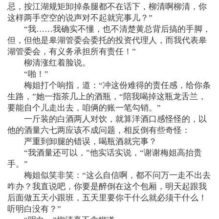
忌，按江湖规矩卸掉条腿都不在话下，柳清啊柳清，你
这样两手空空的说声对不起就完事儿？”
“我……我确实不懂，也不清楚黄总背后搞的手脚，
但，但他是皋湖管委会委托的投资代理人，而我代表皋
湖管委会，有义务承担所有责任！”
柳清涨红着脸说。
“啪！”
梅姐打个响指，道：“冲这份难得的责任感，给你条
生路，”她一指茶几上的酒瓶，“陪我喝掉这瓶龙舌兰，
要能自个儿走出去，咱俩的账一笔勾销。”
一斤装的白酒两人对饮，就算洋酒口感怪怪的，以
他的酒量六七两应该不成问题，相反倒有些奇怪：
严重到卸腿的错误，喝瓶酒就完事？
“我酒量还可以，”他实话实说，“谢谢梅姐高抬贵
手。”
梅姐似笑非笑：“这么自信啊，都不问万一走不出去
咋办？我直说吧，你要是醉倒在这个包厢，明天起跟我
后面做五天小跟班，五天里要你干什么就必须干什么！
听明白没有？”