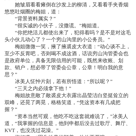
她皱眉看看瘫倒在沙发上的柳清，又看看手夹香烟
悠悠吐烟圈的梅姐，道：
“背景资料属实？”
“很实诚的小伙子，没撒谎。”梅姐道。
“你把绝活儿都使出来了，犯得着吗？是不是对这毛
头小伙儿动心了？一个穷山沟里的小公务员。”
梅姐微微一笑，掖了掖裘皮大衣道：“动心谈不上，
至少不反胃吧，否则喝不成这酒，话说穷山沟管委会也
是政府单位，具备无限信用的可能，既然来收账、划
款、销户，想必带了管委会公章，公章！明白我的意
思？”
冰美人怔忡片刻，若有所悟道：“所以呢？”
“三天之内必须拿下他！”
梅姐故意敞了敞裘皮大衣露出晶莹洁白坚挺耸立的
双峰，还晃了两晃，格格笑道，“凭这资本有几成把
握？”
“资本当然可观，他吃不吃这套就难说了，”冰美人
道，“我掌握的信息是，他到申都后没去过歌厅、舞厅、
KVT，也没洗过花澡。”