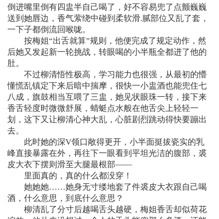
倒进嘴里倒有四盅半自己喝了，好不容易兜了点颤巍巍
送到她唇边，香气萦绕中碰到柔软滑.腻部位又乱了套，
一下子都倒流回喉咙。
按梅姐“出舌就算”规则，他便完成了规定动作，然
后她又发起新一轮挑战，转眼喝的小半瓶全都进了他的
肚。
不过柳清悟性极高，学习能力也很强，从最初的懵
懂慌乱镇定下来后暗中揣摩，很快一小盅酒也能兜住七
八成，旗鼓相当互喂了三盅，她见状眼珠一转，接下来
香舌轻度时微微舒展，蜻蜓点水般在他舌尖上轻轻一
划，这下又让柳清心神大乱，心脏剧烈跳动得快要蹦出
去。
此时她的深V领口敞得更开，小半面挺拔瓷实的乳
峰直接暴露在外，再往下一眼看到平坦光洁的腹部，裘
皮大衣下摆则滑至大腿最根部——
里面真的，真的什么都没穿！
她她她……她身无寸缕地套了件裘皮大衣跟自己喝
酒，什么意思，到底什么意思？
柳清乱了分寸后越喝舌头越硬，梅姐香舌却似荷花