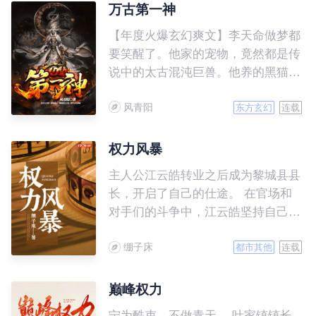
万古第一神
【年度火爆玄幻爽文】李天命做梦都
要笑醒了。他家的宠物，竟然都是传
说中的太古混沌巨兽。他养的黑猫，
是以雷霆炼化万界的‘太初混沌雷
风青阳
魔’。 从此，他驾驭十头太古混沌巨
东方玄幻
连载
兽，化身万古第一混沌神灵，周游诸
天万界，踏平无尽神域。万物生灵，
权力风暴
诸天神魔，连爬带滚，哀呼颤抖！
主人公江云皓转业之后成为黎城县县
长，开启了自己的仕途。 在官场和
对手们的斗争中，江云皓坚持自己的
原则，从不畏惧挑战； 谋略上，更
绷子床
是经常给人惊喜。 最终，江云皓通
都市其他
连载
过自己的努力和高层的赏识，走上了
一条属于自己的官场之路。 而主角
巅峰权力
的红颜们，也在他的影响下，走出了
宁为酷吏，不做青天。 叶家镇镇长