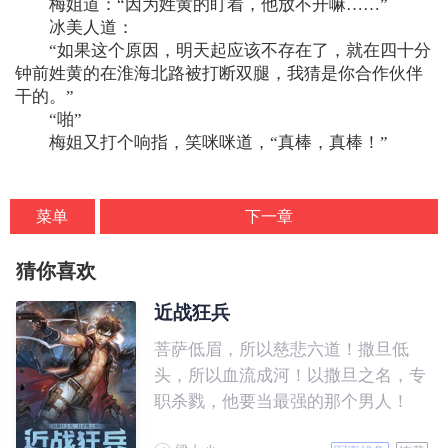
梅姐道：“因为姓黄的盯着，他放不开嘛……”
冰美人道：
“如果这个原因，明天起应该不存在了，就在四十分
钟前姓黄的在淮海北路被打断双腿，我猜是你合作伙伴
干的。”
“啪”
梅姐又打个响指，笑咪咪道，“真棒，真棒！”
菜单
下一章
猜你喜欢
近战狂兵
菩萨低眉，所以慈悲六道！撒旦低
头，所以血流成河！以撒旦之名，专
职杀戮，他要当最强的那个男人！