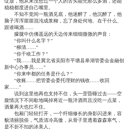
绽放，他从来没想过一个人的舌头能兜那么多酒，还能
稳稳都度进自己嘴里。
不知不觉间一瓶酒见底，他迷醉了，他沉醉了，他
脑子浑浑噩噩混沌成浆糊，忘了身处何地、在干什么、
跟谁喝酒……
朦胧中仿佛遥远的天边传来细细微微的声音：
“你叫什么名字？”
“柳清……”
“你干啥工作？”
“我……我是冀北省吴阳市平塘县皋湖管委会金融创
新中心办事员……”
“你来申都的任务是什么？”
“收账……把管委会委托理财的钱收……收回
家……”
说到这里他再也支持不住，头一歪昏睡过去——空
腹情况下不间歇地喝掉将近一瓶洋酒而且没吃一点菜，
酒量再大也扛不住。
包厢门轻轻打开，一个纤细修长的身影闪进来，容
貌清丽脱俗，气质清冷高傲，从骨子里透着森森寒气，
是不折不扣的冰美人。