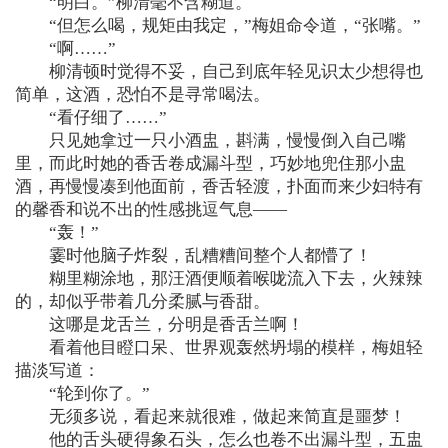
“明白。”柳清毫不含糊道。
“但怎么喝，规矩由我定，”梅姐命令道，“张嘴。”
“啊……”
柳清顿时觉得不妥，自己到底年轻见识太少想得也
简单，这酒，恐怕不是寻常喝法。
“看仔细了……”
只见她拿过一只小酒盅，斟满，慢慢倒入自己嘴
里，而此时她的香舌卷成漏斗型，巧妙地兜住那小盅
酒，再慢慢凑到他面前，香舌轻渡，扑面而来少妇特有
的馨香和说不出的性感挑逗气息——
“轰！”
霎时他脑子炸裂，乱糟糟间整个人都懵了！
糊里糊涂地，那汪酒便顺着喉咙流入下去，火辣辣
的，却似乎带着几分柔腻与香甜。
这哪是龙舌兰，分明是香舌兰啊！
看着他目瞪口呆、世界观轰然坍塌的模样，梅姐轻
描淡写道：
“轮到你了。”
无须多说，看起来就很难，做起来简直是噩梦！
他的舌头硬得象石头，怎么也卷不出漏斗型，五盅