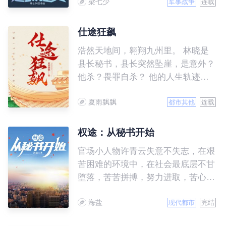
梁七少
军事战争
连载
仕途狂飙
浩然天地间，翱翔九州里。 林晓是
县长秘书，县长突然坠崖，是意外？
他杀？畏罪自杀？ 他的人生轨迹逆
转，被放逐到最偏远的乡镇做了一般
夏雨飘飘
干部，顶头上司是给他戴绿帽的那个
都市其他
连载
人，抗洪遇险，醒来，镇长换成了他
的初恋苗慧。 苗慧唤醒了一个装睡
权途：从秘书开始
的人。自此，他不再畏畏缩缩，仕途
官场小人物许青云失意不失志，在艰
一路狂飙，从偏远乡镇一直到封疆大
苦困难的环境中，在社会最底层不甘
吏。
堕落，苦苦拼搏，努力进取，苦心
人，天不负，一次偶然的机会，他走
海盐
上新的工作岗位，从此平步青云……
现代都市
完结