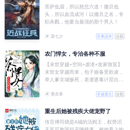
菩萨低眉，所以慈悲六道！撒旦低
头，所以血流成河！以撒旦之名，专
职杀戮，他要当最强的那个男人！
梁七少
军事战争
连载
农门悍女，专治各种不服
【末世穿越+空间+虐渣+发家致富】
末世女穿越而来，包子娘备受欺凌，
举人爹京城惨死，老虔婆毒计层出不
穷。 少年公子随水而来，山上奇遇
墨含香
人参乱窜，斗斗极品，种种田，末世
穿越重生
连载
女携空间横行霸道，不服就干！ 赚
钱，发家致富，嫁便宜娘另觅良缘，
重生后她被残疾大佬宠野了
恶人不用天来收，自己动手，惹上的
传言傅司骁是A城的活阎王，权势滔
都是现世报！
天富可敌国却丑陋残废，被他看上的