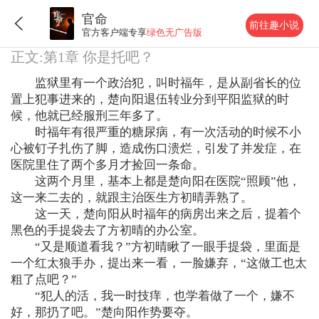
官命
前往趣小说
官方客户端专享
绿色无广告版
正文:第1章 你是托吧？
监狱里有一个政治犯，叫时福年，是从副省长的位
置上犯事进来的，楚向阳退伍转业分到平阳监狱的时
候，他就已经服刑三年多了。
时福年有很严重的糖尿病，有一次活动的时候不小
心被钉子扎伤了脚，造成伤口溃烂，引发了并发症，在
医院里住了两个多月才捡回一条命。
这两个月里，基本上都是楚向阳在医院“照顾”他，
这一来二去的，就跟主治医生方初晴弄熟了。
这一天，楚向阳从时福年的病房出来之后，提着个
黑色的手提袋去了方初晴的办公室。
“又是顺道看我？”方初晴瞅了一眼手提袋，里面是
一个红太狼手办，提出来一看，一脸嫌弃，“这做工也太
粗了点吧？”
“犯人的活，我一时技痒，也学着做了一个，嫌不
好，那扔了吧。”楚向阳作势要夺。