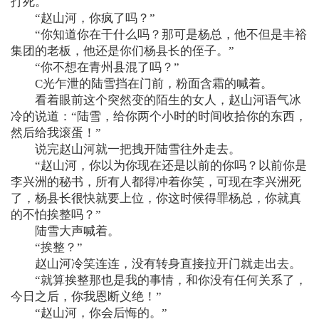
打死。
“赵山河，你疯了吗？”
“你知道你在干什么吗？那可是杨总，他不但是丰裕
集团的老板，他还是你们杨县长的侄子。”
“你不想在青州县混了吗？”
C光乍泄的陆雪挡在门前，粉面含霜的喊着。
看着眼前这个突然变的陌生的女人，赵山河语气冰
冷的说道：“陆雪，给你两个小时的时间收拾你的东西，
然后给我滚蛋！”
说完赵山河就一把拽开陆雪往外走去。
“赵山河，你以为你现在还是以前的你吗？以前你是
李兴洲的秘书，所有人都得冲着你笑，可现在李兴洲死
了，杨县长很快就要上位，你这时候得罪杨总，你就真
的不怕挨整吗？”
陆雪大声喊着。
“挨整？”
赵山河冷笑连连，没有转身直接拉开门就走出去。
“就算挨整那也是我的事情，和你没有任何关系了，
今日之后，你我恩断义绝！”
“赵山河，你会后悔的。”