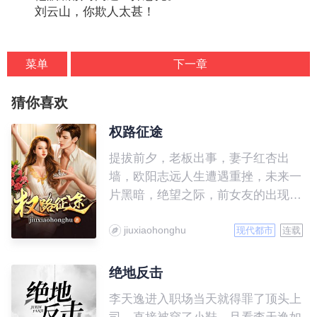
刘云山，你欺人太甚！
菜单
下一章
猜你喜欢
权路征途
提拔前夕，老板出事，妻子红杏出
墙，欧阳志远人生遭遇重挫，未来一
片黑暗，绝望之际，前女友的出现让
他意外迎来一片曙光，命运曲线触底
jiuxiaohonghu
反弹……
现代都市
连载
绝地反击
李天逸进入职场当天就得罪了顶头上