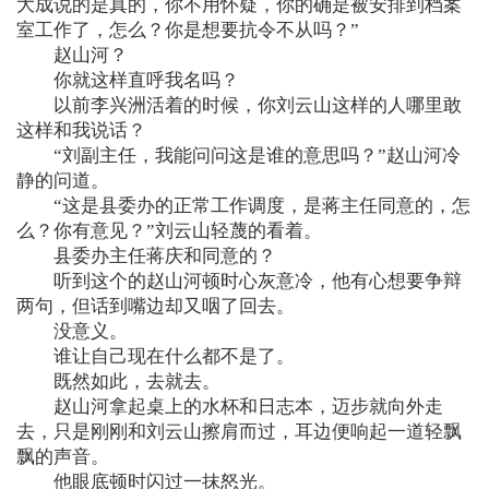
大成说的是真的，你不用怀疑，你的确是被安排到档案
室工作了，怎么？你是想要抗令不从吗？”
赵山河？
你就这样直呼我名吗？
以前李兴洲活着的时候，你刘云山这样的人哪里敢
这样和我说话？
“刘副主任，我能问问这是谁的意思吗？”赵山河冷
静的问道。
“这是县委办的正常工作调度，是蒋主任同意的，怎
么？你有意见？”刘云山轻蔑的看着。
县委办主任蒋庆和同意的？
听到这个的赵山河顿时心灰意冷，他有心想要争辩
两句，但话到嘴边却又咽了回去。
没意义。
谁让自己现在什么都不是了。
既然如此，去就去。
赵山河拿起桌上的水杯和日志本，迈步就向外走
去，只是刚刚和刘云山擦肩而过，耳边便响起一道轻飘
飘的声音。
他眼底顿时闪过一抹怒光。