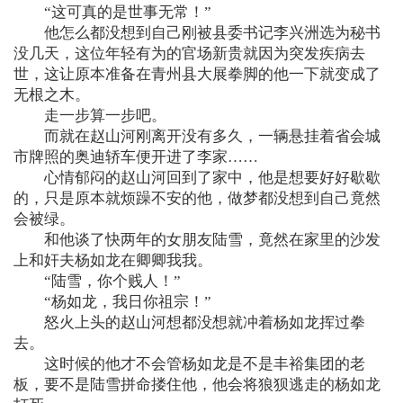
“这可真的是世事无常！”
他怎么都没想到自己刚被县委书记李兴洲选为秘书
没几天，这位年轻有为的官场新贵就因为突发疾病去
世，这让原本准备在青州县大展拳脚的他一下就变成了
无根之木。
走一步算一步吧。
而就在赵山河刚离开没有多久，一辆悬挂着省会城
市牌照的奥迪轿车便开进了李家……
心情郁闷的赵山河回到了家中，他是想要好好歇歇
的，只是原本就烦躁不安的他，做梦都没想到自己竟然
会被绿。
和他谈了快两年的女朋友陆雪，竟然在家里的沙发
上和奸夫杨如龙在卿卿我我。
“陆雪，你个贱人！”
“杨如龙，我日你祖宗！”
怒火上头的赵山河想都没想就冲着杨如龙挥过拳
去。
这时候的他才不会管杨如龙是不是丰裕集团的老
板，要不是陆雪拼命搂住他，他会将狼狈逃走的杨如龙