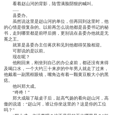
看着赵山河的背影，陆雪满脸阴狠的喊叫。
......
县委办。
虽然说这里是赵山河的单位，但再回到这里时，他
的心情是很复杂的。以前再怎么说他都是县委书记的秘
书，走到哪里都是前呼后拥，更别说在县委办他就是无
冕之王。
就算是县委办主任蒋庆和见到他都得笑脸相迎。
可那说的是以前。
现在呢？
他刚回来，刚坐到自己的办公桌前，都还没有来得
及喝口水，一个大约三十来岁的中年男人就走了过来，
他戴着一副黑框眼镜，嘴角边有着一颗黄豆般大小的黑
痣。
他叫郑大成。
“咚咚！”
郑大成敲了敲桌子后，趾高气扬的看向赵山河，高
傲的说道：“赵山河，谁让你坐这里的？这是你的工位
吗？”