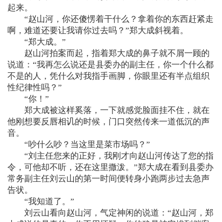
起来。
“赵山河，你还傻愣着干什么？拿着你的东西赶紧走
啊，难道还要让我请你过去吗？”郑大成斜视着。
“郑大成。”
赵山河拍案而起，指着郑大成的鼻子就不屑一顾的
说道：“我再怎么说还是县委办的副主任，你一个什么都
不是的人，凭什么对我指手画脚，你眼里还有半点组织
性纪律性吗？”
“你！”
郑大成被这样奚落，一下就感觉脸面挂不住，就在
他刚想要反唇相讥的时候，门口突然传来一道低沉的声
音。
“吵什么吵？当这里是菜市场吗？”
“刘主任您来的正好，我刚才向赵山河传达了您的指
令，可他却不听，还在这里撒泼。”郑大成在看到县委办
常务副主任刘云山的第一时间便转身小跑两步过去急声
告状。
“我知道了。”
刘云山看向赵山河，气定神闲的说道：“赵山河，郑