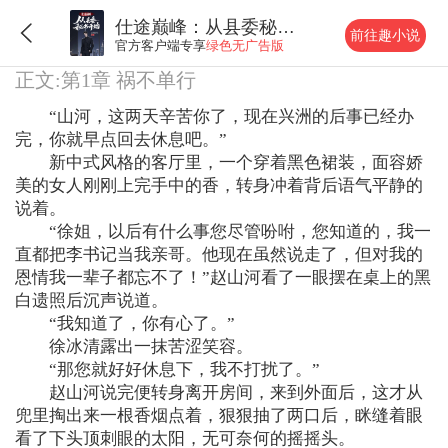
仕途巅峰：从县委秘书开始
前往趣小说
官方客户端专享
绿色无广告版
正文:第1章 祸不单行
“山河，这两天辛苦你了，现在兴洲的后事已经办
完，你就早点回去休息吧。”
新中式风格的客厅里，一个穿着黑色裙装，面容娇
美的女人刚刚上完手中的香，转身冲着背后语气平静的
说着。
“徐姐，以后有什么事您尽管吩咐，您知道的，我一
直都把李书记当我亲哥。他现在虽然说走了，但对我的
恩情我一辈子都忘不了！”赵山河看了一眼摆在桌上的黑
白遗照后沉声说道。
“我知道了，你有心了。”
徐冰清露出一抹苦涩笑容。
“那您就好好休息下，我不打扰了。”
赵山河说完便转身离开房间，来到外面后，这才从
兜里掏出来一根香烟点着，狠狠抽了两口后，眯缝着眼
看了下头顶刺眼的太阳，无可奈何的摇摇头。