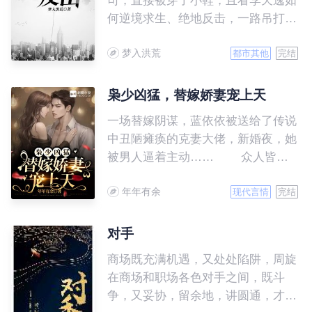
司，直接被穿了小鞋，且看李天逸如
何逆境求生、绝地反击，一路吊打各
路牛鬼蛇神！
梦入洪荒
都市其他
完结
枭少凶猛，替嫁娇妻宠上天
一场替嫁阴谋，蓝依依被送给了传说
中丑陋瘫痪的克妻大佬，新婚夜，她
被男人逼着主动…… 众人皆
知，傅寒枭是A城的疯批活阎王，性
年年有余
情古怪暴戾还克妻，没有哪个女人敢
现代言情
完结
跟他扯上关系。蓝依依做为克妻大佬
的第九任妻子，众人都等着她被横着
对手
抬出来。 可三天后蓝依依红光
商场既充满机遇，又处处陷阱，周旋
满面戴着硕大鸽子蛋出现在众人面
在商场和职场各色对手之间，既斗
前，一个月后她晒出孕检单和无数珠
争，又妥协，留余地，讲圆通，才是
宝财产，蓝家人嫉妒红了眼，逼她离