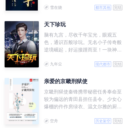
商场智慧的至高境界。
婚让出傅夫人之位。 蓝依依微
雪在烧
都市其他
完结
微一笑，什么也不做只唤了老公两个
字。 于是克妻大佬不克妻，他
天下珍玩
宠妻上天，蓝家人走着进来爬着出
去，那些曾经得罪过蓝依依的，全部
脑有九宫，尽收千年宝光，眼观五
排队上门赔礼道歉。 蓝依依一
色，通识百般珍玩。无名小子传奇般
头扎进活阎王怀里，“老公，你对我
逆境崛起，好运接踵而至！一块神秘
这么好，我要如何报答你。” 男
莫测的龟甲，到底蕴含着怎样的灵
人双臂收紧，嗓音低沉暗哑：“来，
九年尘
力？古玩江湖波诡云谲，贪欲人心诡
现代都市
完结
二胎安排一下。”
诈多变，怎奈我奇术慧眼！无尽宝
缘，只在弹指间。
亲爱的京畿刑狱使
京畿刑狱使秦锋携带秘密任务奉命至
较为偏远的青田县担任县令。少女心
爆棚的仵作房绿衣、温文尔雅的厨娘
刘秀娘、立志赚大钱的儒生柳博言、
空舟
高冷的杀手护卫东方将辰、三位性格
历史架空
完结