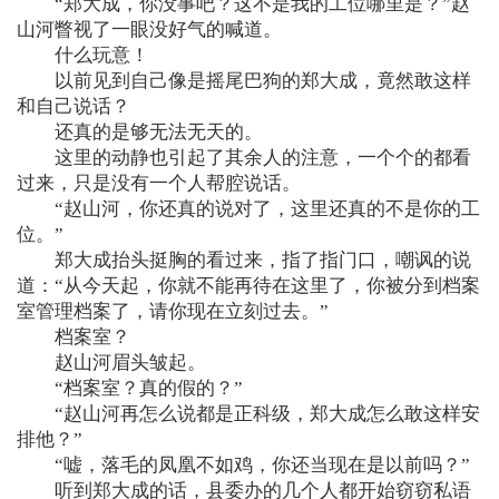
“郑大成，你没事吧？这不是我的工位哪里是？”赵
山河瞥视了一眼没好气的喊道。
什么玩意！
以前见到自己像是摇尾巴狗的郑大成，竟然敢这样
和自己说话？
还真的是够无法无天的。
这里的动静也引起了其余人的注意，一个个的都看
过来，只是没有一个人帮腔说话。
“赵山河，你还真的说对了，这里还真的不是你的工
位。”
郑大成抬头挺胸的看过来，指了指门口，嘲讽的说
道：“从今天起，你就不能再待在这里了，你被分到档案
室管理档案了，请你现在立刻过去。”
档案室？
赵山河眉头皱起。
“档案室？真的假的？”
“赵山河再怎么说都是正科级，郑大成怎么敢这样安
排他？”
“嘘，落毛的凤凰不如鸡，你还当现在是以前吗？”
听到郑大成的话，县委办的几个人都开始窃窃私语