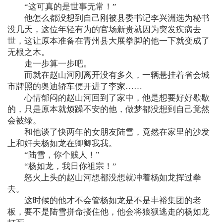
“这可真的是世事无常！”
他怎么都没想到自己刚被县委书记李兴洲选为秘书
没几天，这位年轻有为的官场新贵就因为突发疾病去
世，这让原本准备在青州县大展拳脚的他一下就变成了
无根之木。
走一步算一步吧。
而就在赵山河刚离开没有多久，一辆悬挂着省会城
市牌照的奥迪轿车便开进了李家……
心情郁闷的赵山河回到了家中，他是想要好好歇歇
的，只是原本就烦躁不安的他，做梦都没想到自己竟然
会被绿。
和他谈了快两年的女朋友陆雪，竟然在家里的沙发
上和奸夫杨如龙在卿卿我我。
“陆雪，你个贱人！”
“杨如龙，我日你祖宗！”
怒火上头的赵山河想都没想就冲着杨如龙挥过拳
去。
这时候的他才不会管杨如龙是不是丰裕集团的老
板，要不是陆雪拼命搂住他，他会将狼狈逃走的杨如龙