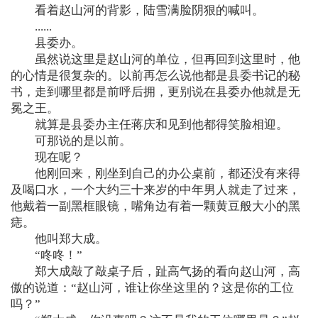
看着赵山河的背影，陆雪满脸阴狠的喊叫。
......
县委办。
虽然说这里是赵山河的单位，但再回到这里时，他
的心情是很复杂的。以前再怎么说他都是县委书记的秘
书，走到哪里都是前呼后拥，更别说在县委办他就是无
冕之王。
就算是县委办主任蒋庆和见到他都得笑脸相迎。
可那说的是以前。
现在呢？
他刚回来，刚坐到自己的办公桌前，都还没有来得
及喝口水，一个大约三十来岁的中年男人就走了过来，
他戴着一副黑框眼镜，嘴角边有着一颗黄豆般大小的黑
痣。
他叫郑大成。
“咚咚！”
郑大成敲了敲桌子后，趾高气扬的看向赵山河，高
傲的说道：“赵山河，谁让你坐这里的？这是你的工位
吗？”