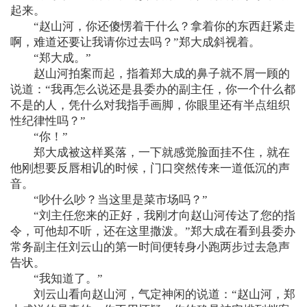
起来。
“赵山河，你还傻愣着干什么？拿着你的东西赶紧走
啊，难道还要让我请你过去吗？”郑大成斜视着。
“郑大成。”
赵山河拍案而起，指着郑大成的鼻子就不屑一顾的
说道：“我再怎么说还是县委办的副主任，你一个什么都
不是的人，凭什么对我指手画脚，你眼里还有半点组织
性纪律性吗？”
“你！”
郑大成被这样奚落，一下就感觉脸面挂不住，就在
他刚想要反唇相讥的时候，门口突然传来一道低沉的声
音。
“吵什么吵？当这里是菜市场吗？”
“刘主任您来的正好，我刚才向赵山河传达了您的指
令，可他却不听，还在这里撒泼。”郑大成在看到县委办
常务副主任刘云山的第一时间便转身小跑两步过去急声
告状。
“我知道了。”
刘云山看向赵山河，气定神闲的说道：“赵山河，郑