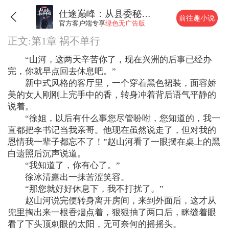
仕途巅峰：从县委秘书开始
前往趣小说
官方客户端专享
绿色无广告版
正文:第1章 祸不单行
“山河，这两天辛苦你了，现在兴洲的后事已经办
完，你就早点回去休息吧。”
新中式风格的客厅里，一个穿着黑色裙装，面容娇
美的女人刚刚上完手中的香，转身冲着背后语气平静的
说着。
“徐姐，以后有什么事您尽管吩咐，您知道的，我一
直都把李书记当我亲哥。他现在虽然说走了，但对我的
恩情我一辈子都忘不了！”赵山河看了一眼摆在桌上的黑
白遗照后沉声说道。
“我知道了，你有心了。”
徐冰清露出一抹苦涩笑容。
“那您就好好休息下，我不打扰了。”
赵山河说完便转身离开房间，来到外面后，这才从
兜里掏出来一根香烟点着，狠狠抽了两口后，眯缝着眼
看了下头顶刺眼的太阳，无可奈何的摇摇头。