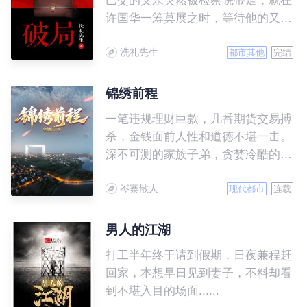
巴交的父亲突然被检察院带走，就在
许国华一筹莫展之时，等待他的又是
一张停职通知……
洗礼先生
都市其他
完结
锦绣前程
一笔违规理财巨款，几番期货交易搏
杀，金钱面前人性和道德不堪一击。
深不可测的家族子弟，贪婪冷酷的利
益集团，保守顽固的守旧势力，冰雪
岑寨散人
灿烂的绝世红颜，正义与邪恶、阴谋
现代都市
连载
与较量，夹缝中草根出身的柳清能否
走得更远、攀得更高，一切都在大幕
男人的江湖
徐徐展开的《锦绣前程》。
打工半年终于请到假期，日夜兼程赶
回家，本想早日见到妻子，不料却看
到不堪入目的场面......