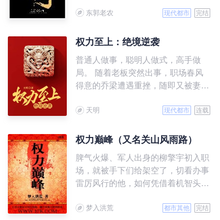
东郭老农
现代都市
完结
权力至上：绝境逆袭
普通人做事，聪明人做式，高手做
局。 随着老板突然出事，职场春风
得意的乔梁遭遇重挫，随即又被妻子
背叛，更可怕的是，他发现自己落入
天明
了一个精心布置的圈套……
现代都市
连载
权力巅峰（又名关山风雨路）
脾气火爆、军人出身的柳擎宇初入职
场，就被手下们给架空了，切看办事
雷厉风行的他，如何凭借着机智头脑
和层出不穷的手段，翻手间覆灭种种
梦入洪荒
阴谋，历经数千场激烈的明争暗斗争
都市其他
完结