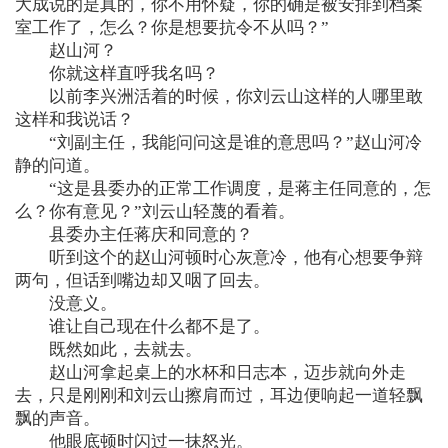
大成说的是真的，你不用怀疑，你的确是被安排到档案
室工作了，怎么？你是想要抗令不从吗？”
赵山河？
你就这样直呼我名吗？
以前李兴洲活着的时候，你刘云山这样的人哪里敢
这样和我说话？
“刘副主任，我能问问这是谁的意思吗？”赵山河冷
静的问道。
“这是县委办的正常工作调度，是蒋主任同意的，怎
么？你有意见？”刘云山轻蔑的看着。
县委办主任蒋庆和同意的？
听到这个的赵山河顿时心灰意冷，他有心想要争辩
两句，但话到嘴边却又咽了回去。
没意义。
谁让自己现在什么都不是了。
既然如此，去就去。
赵山河拿起桌上的水杯和日志本，迈步就向外走
去，只是刚刚和刘云山擦肩而过，耳边便响起一道轻飘
飘的声音。
他眼底顿时闪过一抹怒光。