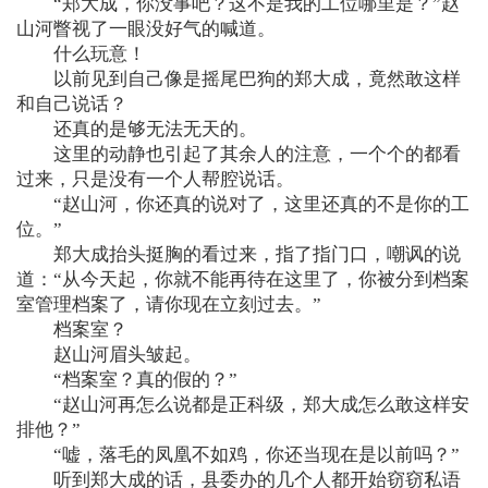
“郑大成，你没事吧？这不是我的工位哪里是？”赵
山河瞥视了一眼没好气的喊道。
什么玩意！
以前见到自己像是摇尾巴狗的郑大成，竟然敢这样
和自己说话？
还真的是够无法无天的。
这里的动静也引起了其余人的注意，一个个的都看
过来，只是没有一个人帮腔说话。
“赵山河，你还真的说对了，这里还真的不是你的工
位。”
郑大成抬头挺胸的看过来，指了指门口，嘲讽的说
道：“从今天起，你就不能再待在这里了，你被分到档案
室管理档案了，请你现在立刻过去。”
档案室？
赵山河眉头皱起。
“档案室？真的假的？”
“赵山河再怎么说都是正科级，郑大成怎么敢这样安
排他？”
“嘘，落毛的凤凰不如鸡，你还当现在是以前吗？”
听到郑大成的话，县委办的几个人都开始窃窃私语