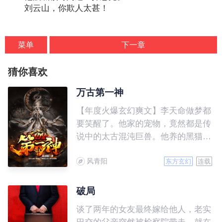
刘云山，你欺人太甚！
菜单
下一章
猜你喜欢
万古第一神
【年度火爆玄幻爽文】李天命做梦都
要笑醒了。他家的宠物，竟然都是传
说中的太古混沌巨兽。他养的黑猫，
是以雷霆炼化万界的‘太初混沌雷
风青阳
魔’。 从此，他驾驭十头太古混沌巨
东方玄幻
连载
兽，化身万古第一混沌神灵，周游诸
天万界，踏平无尽神域。万物生灵，
破局
诸天神魔，连爬带滚，哀呼颤抖！
谈了两年的女友最终嫁给他人，老实