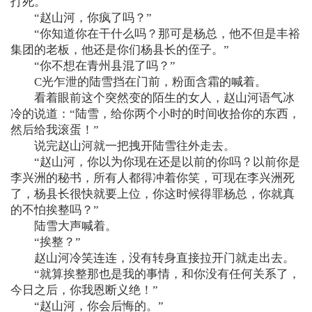
打死。
“赵山河，你疯了吗？”
“你知道你在干什么吗？那可是杨总，他不但是丰裕
集团的老板，他还是你们杨县长的侄子。”
“你不想在青州县混了吗？”
C光乍泄的陆雪挡在门前，粉面含霜的喊着。
看着眼前这个突然变的陌生的女人，赵山河语气冰
冷的说道：“陆雪，给你两个小时的时间收拾你的东西，
然后给我滚蛋！”
说完赵山河就一把拽开陆雪往外走去。
“赵山河，你以为你现在还是以前的你吗？以前你是
李兴洲的秘书，所有人都得冲着你笑，可现在李兴洲死
了，杨县长很快就要上位，你这时候得罪杨总，你就真
的不怕挨整吗？”
陆雪大声喊着。
“挨整？”
赵山河冷笑连连，没有转身直接拉开门就走出去。
“就算挨整那也是我的事情，和你没有任何关系了，
今日之后，你我恩断义绝！”
“赵山河，你会后悔的。”