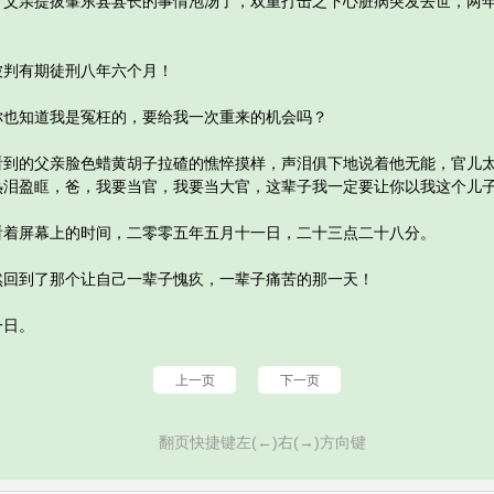
亲提拔肇东县县长的事情泡汤了，双重打击之下心脏病突发去世，两年
判有期徒刑八年六个月！
知道我是冤枉的，要给我一次重来的机会吗？
的父亲脸色蜡黄胡子拉碴的憔悴摸样，声泪俱下地说着他无能，官儿太
热泪盈眶，爸，我要当官，我要当大官，这辈子我一定要让你以我这个儿
屏幕上的时间，二零零五年五月十一日，二十三点二十八分。
到了那个让自己一辈子愧疚，一辈子痛苦的那一天！
日。
上一页
下一页
翻页快捷键左(←)右(→)方向键