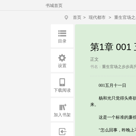
书城首页
首页
>
现代都市
>
重生官场之
目录
第1章 00
正文
设置
书名：
重生官场之步步高
001五月十一日
下载阅读
杨和光只觉得头疼欲裂
来。
加入书架
这是一个标准的廉价酒
“怎么回事，昨晚上不