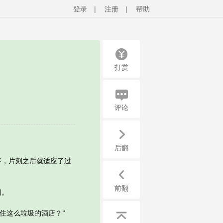
登录
|
注册
|
帮助
打赏
评论
后翻
，片刻之后就适应了过
前翻
间。
住这么垃圾的酒店？”