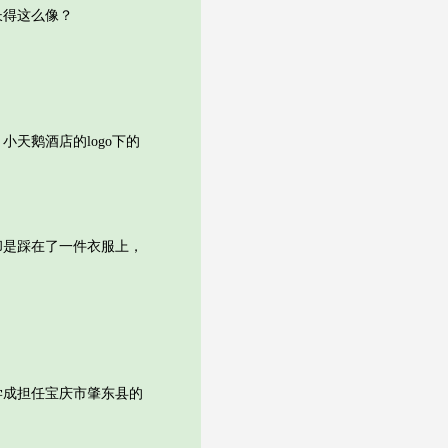
得这么像？
天鹅酒店的logo下的
是踩在了一件衣服上，
成担任宝庆市肇东县的