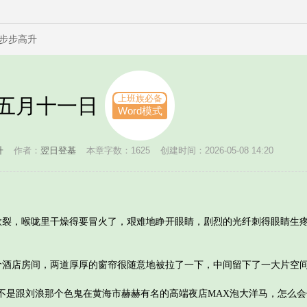
步步高升
上班族必备
1 五月十一日
Word模式
升
作者：
翌日登基
本章字数：1625
创建时间：2026-05-08 14:20
，喉咙里干燥得要冒火了，艰难地睁开眼睛，剧烈的光纤刺得眼睛生疼
店房间，两道厚厚的窗帘很随意地被拉了一下，中间留下了一大片空
是跟刘浪那个色鬼在黄海市赫赫有名的高端夜店MAX泡大洋马，怎么会