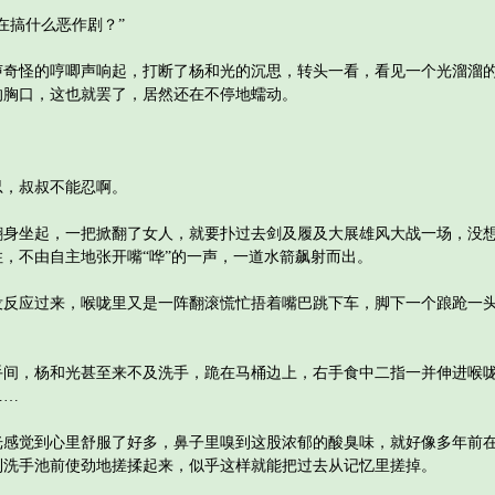
搞什么恶作剧？”
怪的哼唧声响起，打断了杨和光的沉思，转头一看，看见一个光溜溜的
的胸口，这也就罢了，居然还在不停地蠕动。
，叔叔不能忍啊。
坐起，一把掀翻了女人，就要扑过去剑及履及大展雄风大战一场，没想
，不由自主地张开嘴“哗”的一声，一道水箭飙射而出。
应过来，喉咙里又是一阵翻滚慌忙捂着嘴巴跳下车，脚下一个踉跄一头
，杨和光甚至来不及洗手，跪在马桶边上，右手食中二指一并伸进喉咙
……
觉到心里舒服了好多，鼻子里嗅到这股浓郁的酸臭味，就好像多年前在
到洗手池前使劲地搓揉起来，似乎这样就能把过去从记忆里搓掉。