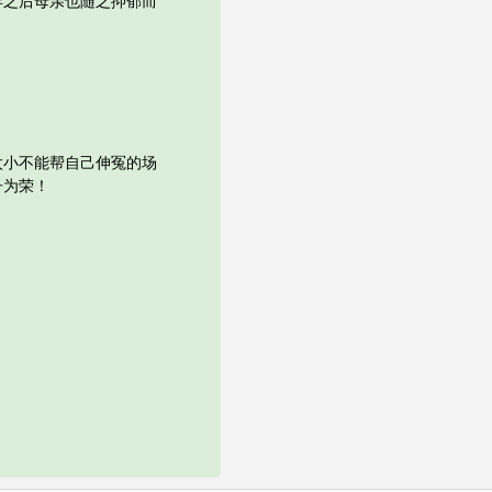
之后母亲也随之抑郁而
小不能帮自己伸冤的场
子为荣！