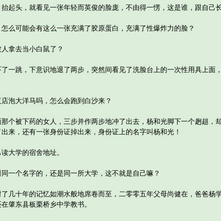
起头，就看见一张年轻而英俊的脸庞，不由得一愣，这是谁，跟自己长
么可能会有这么一张充满了胶原蛋白，充满了性爆炸力的脸？
人拿去当小白鼠了？
一跳，下意识地退了两步，突然间看见了洗脸台上的一次性用具上面，小
店泡大洋马吗，怎么会跑到白沙来？
个被下药的女人，三步并作两步地冲了出去，杨和光脚下一个趔趄，却
了出来，还有一张身份证掉出来，身份证上的名字叫杨和光！
读大学的宿舍地址。
一个名字的，还是同一所大学，这不就是自己嘛？
几十年的记忆如潮水般地席卷而至，二零零五年父母尚健在，爸爸杨学
还在肇东县板栗桥乡中学教书。