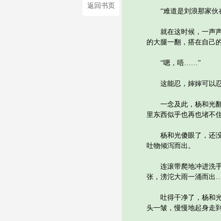
返回书页
“难道是刘浪那家伙在
就在这时候，一声声奇
的大腿一翻，搭在自己
“嗯，唔……”
这能忍，婶婶可以忍
一念及此，杨和光翻身
里东西似乎也再也堵不住
杨和光傻眼了，还没反
吐物倾泻而出。
连滚带爬地冲进洗手间
张，滂沱大雨一涌而出
吐得干净了，杨和光感
头一皱，慢慢地起身走