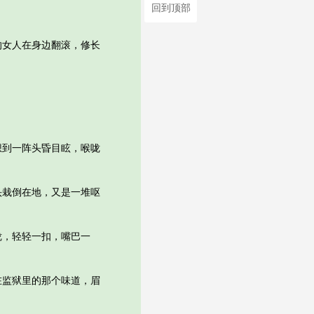
回到顶部
女人在身边翻滚，修长
到一阵头昏目眩，喉咙
栽倒在地，又是一堆呕
，轻轻一扣，嘴巴一
监狱里的那个味道，眉