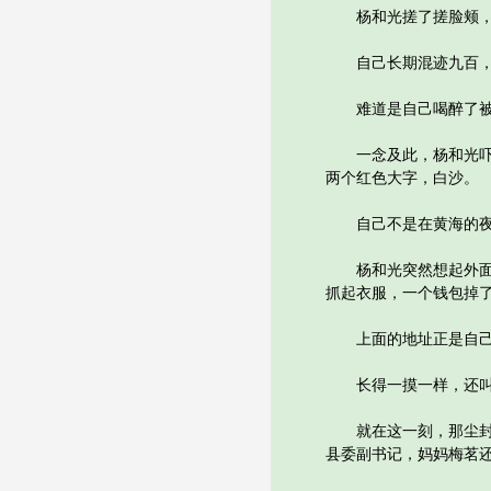
杨和光搓了搓脸颊，抬
自己长期混迹九百，怎
难道是自己喝醉了被
一念及此，杨和光吓了
两个红色大字，白沙。
自己不是在黄海的夜
杨和光突然想起外面那
抓起衣服，一个钱包掉
上面的地址正是自己
长得一摸一样，还叫同
就在这一刻，那尘封了
县委副书记，妈妈梅茗