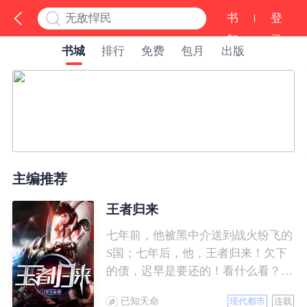
书
登
架
录
书城
排行
免费
包月
出版
主编推荐
王者归来
七年前，他被黑中介送到战火纷飞的
S国；七年后，他，王者归来！欠下
的债，迟早是要还的！看什么看？说
的就是你！
已知天命
现代都市
连载