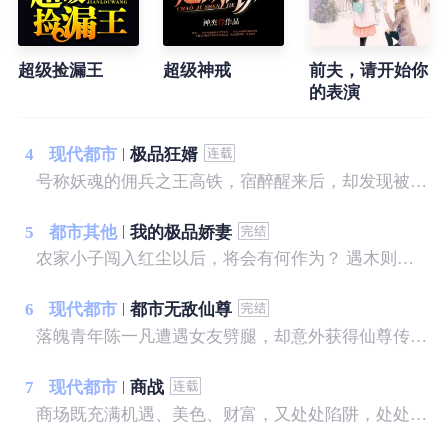
超级捡漏王
超级神戒
前夫，请开始你
的表演
4
现代都市
极品狂婿
号称妖魂的佣兵之王高铁，宿醉醒来后，却发现被绑在铁椅子上，被一个陌生的美女，拿小皮鞭狠抽——
5
都市其他
我的极品娇妻
农家小子闯入红尘以后，将会有何作为？ 遇木则兴，遇水则争，遇强则屈，遇土则活， 成大器者，必经重重磨难。 何意？何解？
6
现代都市
都市无敌仙尊
落魄青年陈一凡遭遇女友劈腿，却意外获得仙尊传承。 陈一凡一飞冲天，逆袭都市。 不仅宝物在手，还要财色兼收。 赌宝，捡漏，让他家财万贯。 仙法，神术，让他美人在怀，艳遇不断。 有恩，十倍报。 有仇，百倍还。 陈一凡一朝崛起，坐拥天下，快意恩仇，打下一片热血豪迈的都市神话。
7
现代都市
商战
商场既充满机遇、美色、财富，又处处陷阱，处处有风险，稍有不慎，就会坠入深渊。这里既有朋友，也有对手。对手是敌手，对手又是伙伴，既斗争，又妥协，留余地，讲圆通，才是商场智慧的至高境界。傅华周旋在商场和职场各色对手之间，凭借个人超卓的能力，左右逢源，呼风唤雨，最终成为商界的传奇……