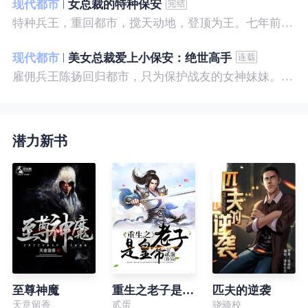
现代都市
女总裁的特种保安
特种兵王，重回都市，搅天动地，登顶为王。七年前，他是社会底层的小混混，七年后，他是经历过战与火考验的特种兵王。
现代都市
美女总裁爱上小保安：绝世高手
雇佣兵王陈扬回归都市，只为保护战友的女神妹妹。繁华都市里，陈扬如鱼得水，，逍遥自在。
潜力新书
至尊神魔
重生之老子是皇帝
匹夫的逆袭
天意留香
贰蛋
骁骑校