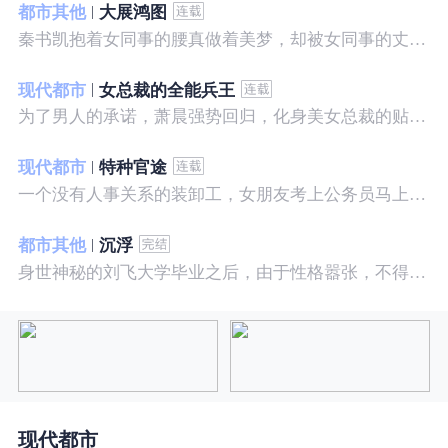
都市其他
大展鸿图
秦书凯抱着女同事的腰真做着美梦，却被女同事的丈夫发现，解释说是正常工作......被打击报复，得到漂亮女邻居的帮助，从此不断高升……
现代都市
女总裁的全能兵王
为了男人的承诺，萧晨强势回归，化身美女总裁的贴身保镖，横扫八方之敌，谱写王者传奇！
现代都市
特种官途
一个没有人事关系的装卸工，女朋友考上公务员马上抛弃了他，却是没有想到他也考上了公务员，奇迹般成为高官……
都市其他
沉浮
身世神秘的刘飞大学毕业之后，由于性格嚣张，不得不一而再再而三的面临着重重危机，受到了来自各方面的全方位打压
现代都市