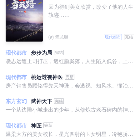
因为得到美女欣赏，改变了他的人生
轨迹……
笔龙胆
现代都市
完结
现代都市
步步为局
凌志远遭上司打压，遇红颜奚落，人生陷入低谷，上帝在关上一扇门的同时，势必会留下一扇窗，面对稍纵即逝的机会，他果断出手了……
现代都市
桃运透视神医
房产销售员顾铭得先天神珠，会透视、知风水、懂治病、有神通，开始逆袭人生。
东方玄幻
武神天下
一个从边陲小城走出的少年，从修炼古老石碑内的神秘一式开始，一路高歌狂飙，打造一片属于自己的天下……
现代都市
神匠
温柔大方的美女校长，星光四射的玉女明星，冷艳骄傲的美女特工，一个二个，全都跑来，撒娇撒赖的要他做她们的私房保镖，这是为什么呢？