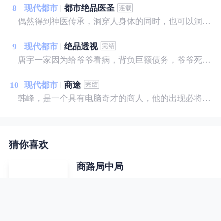
8
现代都市
都市绝品医圣
偶然得到神医传承，洞穿人身体的同时，也可以洞穿人心，帮美女治病，和美女谈心……
9
现代都市
绝品透视
唐宇一家因为给爷爷看病，背负巨额债务，爷爷死后又遭遇亲戚争夺遗产，只留给他一块破石头，没想到就是这块破石头让他拥有了透视之眼。 从此唐宇的生活发生了翻天覆地的变化，美女？财富？地位？我样样有！古灵精怪的小萝莉，缠着我！温柔可人的白富美，粘着我！暴力豪放的警花，霸占我！且看唐宇从一个背负巨额债务的穷光蛋如何成为坐拥亿万家产的富豪！
10
现代都市
商途
韩峰，是一个具有电脑奇才的商人，他的出现必将改变未来。最让人好奇的还不是他技术和战术，而是他的为人和处变，他将商业提升到了一种“道”的境界。为何那么多商界大佬对他如此尊重，为什么那么多美人佳丽萦绕左右，为何他的人生到达巅峰而不挫，到达低估而不衰，重临君位而不乱，进退、取舍、起伏尽在此文！
猜你喜欢
商路局中局
霸道女总裁、军旅铁血痴心女搭档、
红尘妖娆女子，无不对其倾心付出一
切，可无人知道他早已心若荒草、身