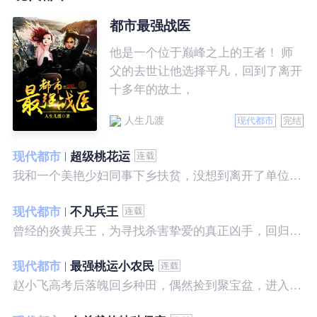
都市最强战医
他是一个位于巅峰之上的王者！ 师
父的去世让他选择平凡，回到了离开
十多年的故土，
人生几渡
现代都市
完结
现代都市
超级桃花运
我和一个美艳少妇同事下乡扶贫，没想到离开了单位之后，她就性格大变……
现代都市
不凡兵王
曾经的炎黄兵王，为寻找杀害挚爱的真正凶手，回归都市，开始了一段精彩绝伦的征程。
现代都市
最强桃运小农民
赵小飞高考后落魄回乡种田，偶然捡到聚宝盆，进入聚宝洞，从此开启了发家致富、拳打村霸、坐拥美女的桃运巅峰人生！