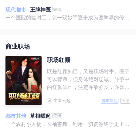
现代都市
王牌神医
一个医院的临时工，凭一双妙手逐步成为医学界的传奇！ 一个社会底层的小人物，靠一腔热血成为人世间的枭王！ 当佛已经无能为力，便由我来普渡众生——杨风。
商业职场
职场红颜
既是红颜知己，又是职场对手。圈子
可以背叛，但身体绝对忠诚。斗争中
的红颜知己，注定亦敌亦友，亦喜亦
悲。且看一个小人物的绯色升迁路。
坐看云起
都市其他
完结
都市其他
草根崛起
一个农村小人物，长袖善舞，利用一切资源终于走上人生巅峰