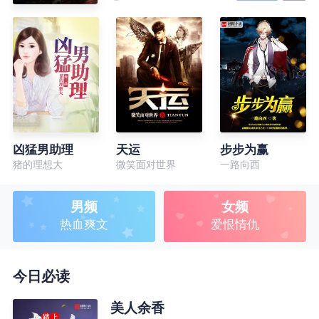
凶猛男助理
天运
步步为赢
猪的理想大
微笑面对世界
一路向西
男频
女频
热血爽文
爱恨情仇
今日必读
美人余香