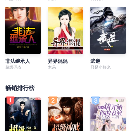
非法继承人
异界混混
武逆
超级码农
木易
只是小虾米
畅销排行榜