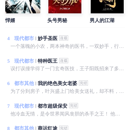
悍婿
头号男秘
男人的江湖
4
现代都市
妙手圣医
一个落魄的小农，两本神奇的医书，一双妙手，行医天下...... 我，宋晚成，什么样的美女没见过...... 这里，有你想看的
5
现代都市
特种医王
误打误撞学得了一门玄奇医技，王子阳既招来了多方嫉妒，也造就了一段段逆天传奇。只需一副银针，他即可向世界展现无穷的中医魅力，王之医者，不容侵犯，势不可挡……
6
都市其他
我的绝色美女老婆
为了分到房子，叶兴盛上门给美女送礼，却不料，美女喝醉了酒，而且家里就她一人。叶兴盛没料到，这次送礼过后，他的命运彻底改变了.......
7
现代都市
都市超级保安
他冷血无情，是令世界闻风丧胆的杀手之王！ 他离开组织，归隐龙海，怎奈树欲静而风不止，各方势力来势汹汹，草莽权贵虎视眈眈，他该如何应对？ 面对一个个人间尤物，相继出现在他的身边，诱惑不断，他是弱水三千，只取一瓢？ “长相不到九十分的女人，都应该被回收！” 陈锋说。
8
都市其他
商运红途