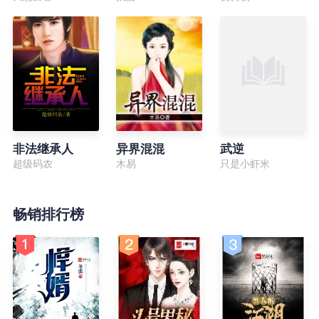
非法继承人
异界混混
武逆
超级码农
木易
只是小虾米
畅销排行榜