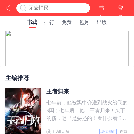
书
登
架
录
书城
排行
免费
包月
出版
主编推荐
王者归来
七年前，他被黑中介送到战火纷飞的
S国；七年后，他，王者归来！欠下
的债，迟早是要还的！看什么看？说
的就是你！
已知天命
现代都市
连载