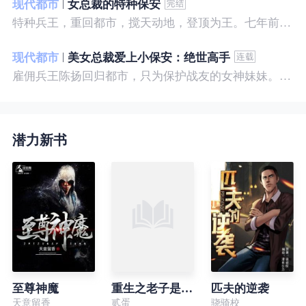
现代都市
女总裁的特种保安
特种兵王，重回都市，搅天动地，登顶为王。七年前，他是社会底层的小混混，七年后，他是经历过战与火考验的特种兵王。
现代都市
美女总裁爱上小保安：绝世高手
雇佣兵王陈扬回归都市，只为保护战友的女神妹妹。繁华都市里，陈扬如鱼得水，，逍遥自在。
潜力新书
至尊神魔
重生之老子是皇帝
匹夫的逆袭
天意留香
贰蛋
骁骑校