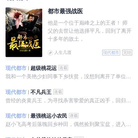
都市最强战医
他是一个位于巅峰之上的王者！ 师
父的去世让他选择平凡，回到了离开
十多年的故土，
人生几渡
现代都市
完结
现代都市
超级桃花运
我和一个美艳少妇同事下乡扶贫，没想到离开了单位之后，她就性格大变……
现代都市
不凡兵王
曾经的炎黄兵王，为寻找杀害挚爱的真正凶手，回归都市，开始了一段精彩绝伦的征程。
现代都市
最强桃运小农民
赵小飞高考后落魄回乡种田，偶然捡到聚宝盆，进入聚宝洞，从此开启了发家致富、拳打村霸、坐拥美女的桃运巅峰人生！