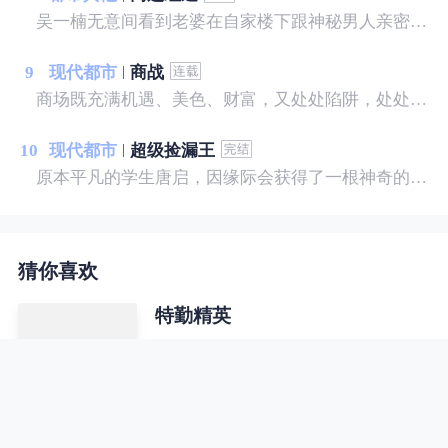
吴一楠无意间看到老婆在自家楼下跟神秘男人亲密暧昧，愤而跟老婆离婚，随之被撤职换岗，人生处于低谷之中的吴一楠，遇到了俩个绝色美女老板，自此，事业从低谷走向高峰……
9
现代都市
商战
商场既充满机遇、美色、财富，又处处陷阱，处处有风险，稍有不慎，就会坠入深渊。这里既有朋友，也有对手。对手是敌手，对手又是伙伴，既斗争，又妥协，留余地，讲圆通，才是商场智慧的至高境界。傅华周旋在商场和职场各色对手之间，凭借个人超卓的能力，左右逢源，呼风唤雨，最终成为商界的传奇……
10
现代都市
超级捡漏王
原本平凡的学生唐启，因缘际会获得了一根神奇的手指，从此开启了一段异彩纷呈的人生。赌石，我泰然自若！品鉴，我谁与争锋！财富，我唾手可得！美女，我身伺环绕！脚踩二代，拳讨恶霸，纵横逍遥，唯我独尊！且看普通的少年，如何在都市中如鱼得水，纵横四方，成为一代传奇捡漏王！
猜你喜欢
特勤精英
兵王叶小龙退伍返乡，路遇不平，英
雄救美，却引来不明势力的疯狂报
复，且看他如何反击，纵横都市，闯
出自己的一片天空。