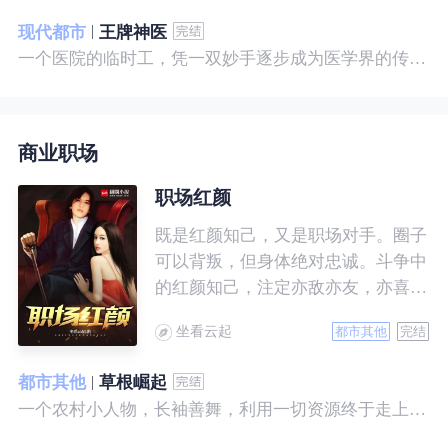
现代都市
王牌神医
一个医院的临时工，凭一双妙手逐步成为医学界的传奇！ 一个社会底层的小人物，靠一腔热血成为人世间的枭王！ 当佛已经无能为力，便由我来普渡众生——杨风。
商业职场
职场红颜
既是红颜知己，又是职场对手。圈子
可以背叛，但身体绝对忠诚。斗争中
的红颜知己，注定亦敌亦友，亦喜亦
悲。且看一个小人物的绯色升迁路。
坐看云起
都市其他
完结
都市其他
草根崛起
一个农村小人物，长袖善舞，利用一切资源终于走上人生巅峰