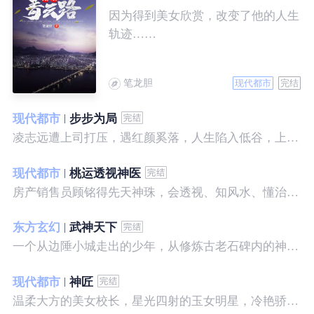
因为得到美女欣赏，改变了他的人生
轨迹……
笔龙胆
现代都市
完结
现代都市
步步为局
凌志远遭上司打压，遇红颜奚落，人生陷入低谷，上帝在关上一扇门的同时，势必会留下一扇窗，面对稍纵即逝的机会，他果断出手了……
现代都市
桃运透视神医
房产销售员顾铭得先天神珠，会透视、知风水、懂治病、有神通，开始逆袭人生。
东方玄幻
武神天下
一个从边陲小城走出的少年，从修炼古老石碑内的神秘一式开始，一路高歌狂飙，打造一片属于自己的天下……
现代都市
神匠
温柔大方的美女校长，星光四射的玉女明星，冷艳骄傲的美女特工，一个二个，全都跑来，撒娇撒赖的要他做她们的私房保镖，这是为什么呢？