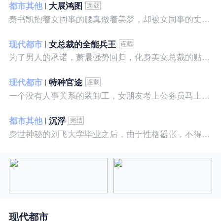
都市其他
大展鸿图
秦书凯抱着女同事的腰真做着美梦，却被女同事的丈夫发现，解释说是正常工作......被打击报复，得到漂亮女邻居的帮助，从此不断高升……
现代都市
女总裁的全能兵王
为了男人的承诺，萧晨强势回归，化身美女总裁的贴身保镖，横扫八方之敌，谱写王者传奇！
现代都市
特种官途
一个没有人事关系的装卸工，女朋友考上公务员马上抛弃了他，却是没有想到他也考上了公务员，奇迹般成为高官……
都市其他
沉浮
身世神秘的刘飞大学毕业之后，由于性格嚣张，不得不一而再再而三的面临着重重危机，受到了来自各方面的全方位打压
现代都市