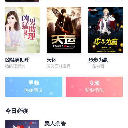
凶猛男助理
天运
步步为赢
猪的理想大
微笑面对世界
一路向西
男频
女频
热血爽文
爱恨情仇
今日必读
美人余香