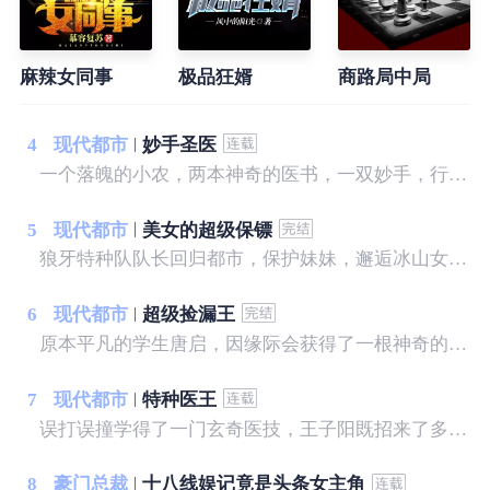
麻辣女同事
极品狂婿
商路局中局
4
现代都市
妙手圣医
一个落魄的小农，两本神奇的医书，一双妙手，行医天下...... 我，宋晚成，什么样的美女没见过...... 这里，有你想看的
5
现代都市
美女的超级保镖
狼牙特种队队长回归都市，保护妹妹，邂逅冰山女神，斗日本天才，灭黑暗势力，建造商业帝国，谱写一曲轰轰烈烈的都市大风歌！
6
现代都市
超级捡漏王
原本平凡的学生唐启，因缘际会获得了一根神奇的手指，从此开启了一段异彩纷呈的人生。赌石，我泰然自若！品鉴，我谁与争锋！财富，我唾手可得！美女，我身伺环绕！脚踩二代，拳讨恶霸，纵横逍遥，唯我独尊！且看普通的少年，如何在都市中如鱼得水，纵横四方，成为一代传奇捡漏王！
7
现代都市
特种医王
误打误撞学得了一门玄奇医技，王子阳既招来了多方嫉妒，也造就了一段段逆天传奇。只需一副银针，他即可向世界展现无穷的中医魅力，王之医者，不容侵犯，势不可挡……
8
豪门总裁
十八线娱记竟是头条女主角