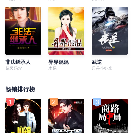
非法继承人
异界混混
武逆
超级码农
木易
只是小虾米
畅销排行榜