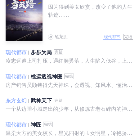
因为得到美女欣赏，改变了他的人生
轨迹……
笔龙胆
现代都市
完结
现代都市
步步为局
凌志远遭上司打压，遇红颜奚落，人生陷入低谷，上帝在关上一扇门的同时，势必会留下一扇窗，面对稍纵即逝的机会，他果断出手了……
现代都市
桃运透视神医
房产销售员顾铭得先天神珠，会透视、知风水、懂治病、有神通，开始逆袭人生。
东方玄幻
武神天下
一个从边陲小城走出的少年，从修炼古老石碑内的神秘一式开始，一路高歌狂飙，打造一片属于自己的天下……
现代都市
神匠
温柔大方的美女校长，星光四射的玉女明星，冷艳骄傲的美女特工，一个二个，全都跑来，撒娇撒赖的要他做她们的私房保镖，这是为什么呢？