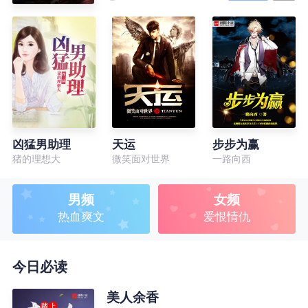
凶猛男助理
天运
步步为赢
猪的理想大
微笑面对世界
一路向西
男频
女频
热血爽文
爱恨情仇
今日必读
美人余香