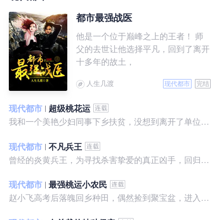
都市最强战医
他是一个位于巅峰之上的王者！ 师
父的去世让他选择平凡，回到了离开
十多年的故土，
人生几渡
现代都市
完结
现代都市
超级桃花运
我和一个美艳少妇同事下乡扶贫，没想到离开了单位之后，她就性格大变……
现代都市
不凡兵王
曾经的炎黄兵王，为寻找杀害挚爱的真正凶手，回归都市，开始了一段精彩绝伦的征程。
现代都市
最强桃运小农民
赵小飞高考后落魄回乡种田，偶然捡到聚宝盆，进入聚宝洞，从此开启了发家致富、拳打村霸、坐拥美女的桃运巅峰人生！