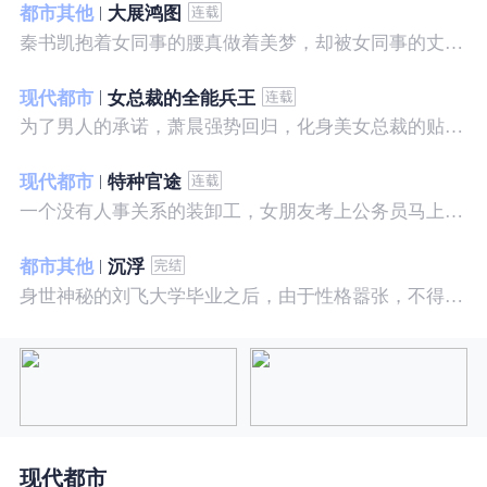
都市其他
大展鸿图
秦书凯抱着女同事的腰真做着美梦，却被女同事的丈夫发现，解释说是正常工作......被打击报复，得到漂亮女邻居的帮助，从此不断高升……
现代都市
女总裁的全能兵王
为了男人的承诺，萧晨强势回归，化身美女总裁的贴身保镖，横扫八方之敌，谱写王者传奇！
现代都市
特种官途
一个没有人事关系的装卸工，女朋友考上公务员马上抛弃了他，却是没有想到他也考上了公务员，奇迹般成为高官……
都市其他
沉浮
身世神秘的刘飞大学毕业之后，由于性格嚣张，不得不一而再再而三的面临着重重危机，受到了来自各方面的全方位打压
现代都市