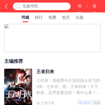
书
登
架
录
书城
排行
免费
包月
出版
主编推荐
王者归来
七年前，他被黑中介送到战火纷飞的
S国；七年后，他，王者归来！欠下
的债，迟早是要还的！看什么看？说
的就是你！
已知天命
现代都市
连载