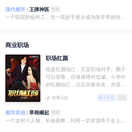
现代都市
王牌神医
一个医院的临时工，凭一双妙手逐步成为医学界的传奇！ 一个社会底层的小人物，靠一腔热血成为人世间的枭王！ 当佛已经无能为力，便由我来普渡众生——杨风。
商业职场
职场红颜
既是红颜知己，又是职场对手。圈子
可以背叛，但身体绝对忠诚。斗争中
的红颜知己，注定亦敌亦友，亦喜亦
悲。且看一个小人物的绯色升迁路。
坐看云起
都市其他
完结
都市其他
草根崛起
一个农村小人物，长袖善舞，利用一切资源终于走上人生巅峰