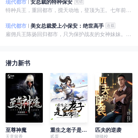
现代都市
女总裁的特种保安
特种兵王，重回都市，搅天动地，登顶为王。七年前，他是社会底层的小混混，七年后，他是经历过战与火考验的特种兵王。
现代都市
美女总裁爱上小保安：绝世高手
雇佣兵王陈扬回归都市，只为保护战友的女神妹妹。繁华都市里，陈扬如鱼得水，，逍遥自在。
潜力新书
至尊神魔
重生之老子是皇帝
匹夫的逆袭
天意留香
贰蛋
骁骑校