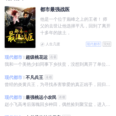
都市最强战医
他是一个位于巅峰之上的王者！ 师
父的去世让他选择平凡，回到了离开
十多年的故土，
人生几渡
现代都市
完结
现代都市
超级桃花运
我和一个美艳少妇同事下乡扶贫，没想到离开了单位之后，她就性格大变……
现代都市
不凡兵王
曾经的炎黄兵王，为寻找杀害挚爱的真正凶手，回归都市，开始了一段精彩绝伦的征程。
现代都市
最强桃运小农民
赵小飞高考后落魄回乡种田，偶然捡到聚宝盆，进入聚宝洞，从此开启了发家致富、拳打村霸、坐拥美女的桃运巅峰人生！