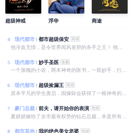
超级神戒
浮华
商途
4
现代都市
都市超级保安
他冷血无情，是令世界闻风丧胆的杀手之王！ 他离开组织，归隐龙海，怎奈树欲静而风不止，各方势力来势汹汹，草莽权贵虎视眈眈，他该如何应对？ 面对一个个人间尤物，相继出现在他的身边，诱惑不断，他是弱水三千，只取一瓢？ “长相不到九十分的女人，都应该被回收！” 陈锋说。
5
现代都市
妙手圣医
一个落魄的小农，两本神奇的医书，一双妙手，行医天下...... 我，宋晚成，什么样的美女没见过...... 这里，有你想看的
6
现代都市
超级捡漏王
原本平凡的学生唐启，因缘际会获得了一根神奇的手指，从此开启了一段异彩纷呈的人生。赌石，我泰然自若！品鉴，我谁与争锋！财富，我唾手可得！美女，我身伺环绕！脚踩二代，拳讨恶霸，纵横逍遥，唯我独尊！且看普通的少年，如何在都市中如鱼得水，纵横四方，成为一代传奇捡漏王！
7
豪门总裁
前夫，请开始你的表演
夏妍妍嫁给了全市最有权势的钻石总裁，本是所有女孩羡慕的对象，可只有她知道，景明远将她当成了输血工具。 一年后，他心爱的人苏醒，夏妍妍带着离婚协议去找他，却意外流产，她恨极了他们，势必要让他们付出代价……
8
都市其他
我的绝色美女老婆