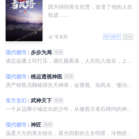
因为得到美女欣赏，改变了他的人生
轨迹……
笔龙胆
现代都市
完结
现代都市
步步为局
凌志远遭上司打压，遇红颜奚落，人生陷入低谷，上帝在关上一扇门的同时，势必会留下一扇窗，面对稍纵即逝的机会，他果断出手了……
现代都市
桃运透视神医
房产销售员顾铭得先天神珠，会透视、知风水、懂治病、有神通，开始逆袭人生。
东方玄幻
武神天下
一个从边陲小城走出的少年，从修炼古老石碑内的神秘一式开始，一路高歌狂飙，打造一片属于自己的天下……
现代都市
神匠
温柔大方的美女校长，星光四射的玉女明星，冷艳骄傲的美女特工，一个二个，全都跑来，撒娇撒赖的要他做她们的私房保镖，这是为什么呢？