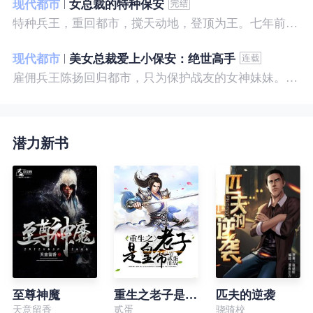
现代都市
女总裁的特种保安
特种兵王，重回都市，搅天动地，登顶为王。七年前，他是社会底层的小混混，七年后，他是经历过战与火考验的特种兵王。
现代都市
美女总裁爱上小保安：绝世高手
雇佣兵王陈扬回归都市，只为保护战友的女神妹妹。繁华都市里，陈扬如鱼得水，，逍遥自在。
潜力新书
至尊神魔
重生之老子是皇帝
匹夫的逆袭
天意留香
贰蛋
骁骑校