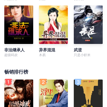
非法继承人
异界混混
武逆
超级码农
木易
只是小虾米
畅销排行榜