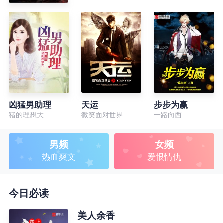
凶猛男助理
天运
步步为赢
猪的理想大
微笑面对世界
一路向西
男频
女频
热血爽文
爱恨情仇
今日必读
美人余香