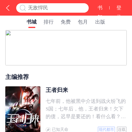
书
登
架
录
书城
排行
免费
包月
出版
主编推荐
王者归来
七年前，他被黑中介送到战火纷飞的
S国；七年后，他，王者归来！欠下
的债，迟早是要还的！看什么看？说
的就是你！
已知天命
现代都市
连载