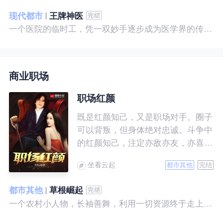
现代都市
王牌神医
一个医院的临时工，凭一双妙手逐步成为医学界的传奇！ 一个社会底层的小人物，靠一腔热血成为人世间的枭王！ 当佛已经无能为力，便由我来普渡众生——杨风。
商业职场
职场红颜
既是红颜知己，又是职场对手。圈子
可以背叛，但身体绝对忠诚。斗争中
的红颜知己，注定亦敌亦友，亦喜亦
悲。且看一个小人物的绯色升迁路。
坐看云起
都市其他
完结
都市其他
草根崛起
一个农村小人物，长袖善舞，利用一切资源终于走上人生巅峰