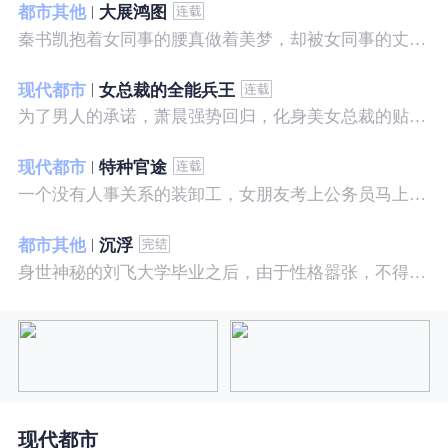
都市其他
大展鸿图
秦书凯抱着女同事的腰真做着美梦，却被女同事的丈夫发现，解释说是正常工作......被打击报复，得到漂亮女邻居的帮助，从此不断高升……
现代都市
女总裁的全能兵王
为了男人的承诺，萧晨强势回归，化身美女总裁的贴身保镖，横扫八方之敌，谱写王者传奇！
现代都市
特种官途
一个没有人事关系的装卸工，女朋友考上公务员马上抛弃了他，却是没有想到他也考上了公务员，奇迹般成为高官……
都市其他
沉浮
身世神秘的刘飞大学毕业之后，由于性格嚣张，不得不一而再再而三的面临着重重危机，受到了来自各方面的全方位打压
现代都市