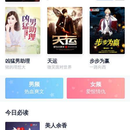
凶猛男助理
天运
步步为赢
猪的理想大
微笑面对世界
一路向西
男频
女频
热血爽文
爱恨情仇
今日必读
美人余香