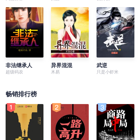
非法继承人
异界混混
武逆
超级码农
木易
只是小虾米
畅销排行榜