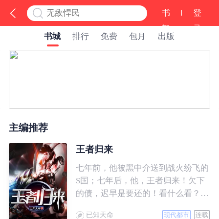
书
登
架
录
书城
排行
免费
包月
出版
主编推荐
王者归来
七年前，他被黑中介送到战火纷飞的
S国；七年后，他，王者归来！欠下
的债，迟早是要还的！看什么看？说
的就是你！
已知天命
现代都市
连载