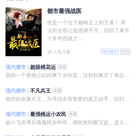
都市最强战医
他是一个位于巅峰之上的王者！ 师
父的去世让他选择平凡，回到了离开
十多年的故土，
人生几渡
现代都市
完结
现代都市
超级桃花运
我和一个美艳少妇同事下乡扶贫，没想到离开了单位之后，她就性格大变……
现代都市
不凡兵王
曾经的炎黄兵王，为寻找杀害挚爱的真正凶手，回归都市，开始了一段精彩绝伦的征程。
现代都市
最强桃运小农民
赵小飞高考后落魄回乡种田，偶然捡到聚宝盆，进入聚宝洞，从此开启了发家致富、拳打村霸、坐拥美女的桃运巅峰人生！