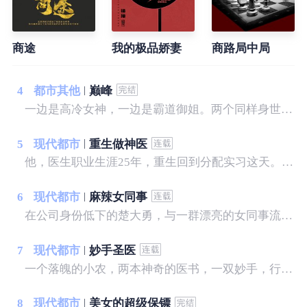
商途
我的极品娇妻
商路局中局
4
都市其他
巅峰
一边是高冷女神，一边是霸道御姐。两个同样身世成谜，水火不容的女人让他左右为难。而因为他引发的争端缓缓展开，一步一步走向更深层次的秘密……
5
现代都市
重生做神医
他，医生职业生涯25年，重生回到分配实习这天。 他，不甘心这一世默默无闻，决心踏上神医之路。 利用超前的医学观念，医行天下，治病救人。 本书揭秘了医疗行业内幕： 医生和医院之间的暗箱操作； 医生和医生之间的职场规则； 医生和药商之间的利益瓜葛； 医生和患者之间的医闹误会； 准备进入执业医生的世界……
6
现代都市
麻辣女同事
在公司身份低下的楚大勇，与一群漂亮的女同事流落孤岛之后，命运从此发生了变化，在原始的求生意识中，人性的光芒和欲望上演了一幕幕引人入胜的故事……
7
现代都市
妙手圣医
一个落魄的小农，两本神奇的医书，一双妙手，行医天下...... 我，宋晚成，什么样的美女没见过...... 这里，有你想看的
8
现代都市
美女的超级保镖