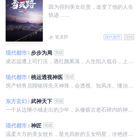
因为得到美女欣赏，改变了他的人生
轨迹……
笔龙胆
现代都市
完结
现代都市
步步为局
凌志远遭上司打压，遇红颜奚落，人生陷入低谷，上帝在关上一扇门的同时，势必会留下一扇窗，面对稍纵即逝的机会，他果断出手了……
现代都市
桃运透视神医
房产销售员顾铭得先天神珠，会透视、知风水、懂治病、有神通，开始逆袭人生。
东方玄幻
武神天下
一个从边陲小城走出的少年，从修炼古老石碑内的神秘一式开始，一路高歌狂飙，打造一片属于自己的天下……
现代都市
神匠
温柔大方的美女校长，星光四射的玉女明星，冷艳骄傲的美女特工，一个二个，全都跑来，撒娇撒赖的要他做她们的私房保镖，这是为什么呢？