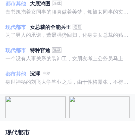
都市其他
大展鸿图
秦书凯抱着女同事的腰真做着美梦，却被女同事的丈夫发现，解释说是正常工作......被打击报复，得到漂亮女邻居的帮助，从此不断高升……
现代都市
女总裁的全能兵王
为了男人的承诺，萧晨强势回归，化身美女总裁的贴身保镖，横扫八方之敌，谱写王者传奇！
现代都市
特种官途
一个没有人事关系的装卸工，女朋友考上公务员马上抛弃了他，却是没有想到他也考上了公务员，奇迹般成为高官……
都市其他
沉浮
身世神秘的刘飞大学毕业之后，由于性格嚣张，不得不一而再再而三的面临着重重危机，受到了来自各方面的全方位打压
现代都市