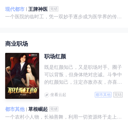
现代都市
王牌神医
一个医院的临时工，凭一双妙手逐步成为医学界的传奇！ 一个社会底层的小人物，靠一腔热血成为人世间的枭王！ 当佛已经无能为力，便由我来普渡众生——杨风。
商业职场
职场红颜
既是红颜知己，又是职场对手。圈子
可以背叛，但身体绝对忠诚。斗争中
的红颜知己，注定亦敌亦友，亦喜亦
悲。且看一个小人物的绯色升迁路。
坐看云起
都市其他
完结
都市其他
草根崛起
一个农村小人物，长袖善舞，利用一切资源终于走上人生巅峰