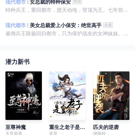
现代都市
女总裁的特种保安
特种兵王，重回都市，搅天动地，登顶为王。七年前，他是社会底层的小混混，七年后，他是经历过战与火考验的特种兵王。
现代都市
美女总裁爱上小保安：绝世高手
雇佣兵王陈扬回归都市，只为保护战友的女神妹妹。繁华都市里，陈扬如鱼得水，，逍遥自在。
潜力新书
至尊神魔
重生之老子是皇帝
匹夫的逆袭
天意留香
贰蛋
骁骑校