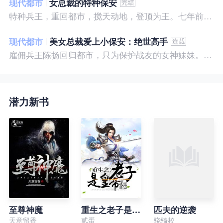
现代都市
女总裁的特种保安
特种兵王，重回都市，搅天动地，登顶为王。七年前，他是社会底层的小混混，七年后，他是经历过战与火考验的特种兵王。
现代都市
美女总裁爱上小保安：绝世高手
雇佣兵王陈扬回归都市，只为保护战友的女神妹妹。繁华都市里，陈扬如鱼得水，，逍遥自在。
潜力新书
至尊神魔
重生之老子是皇帝
匹夫的逆袭
天意留香
贰蛋
骁骑校