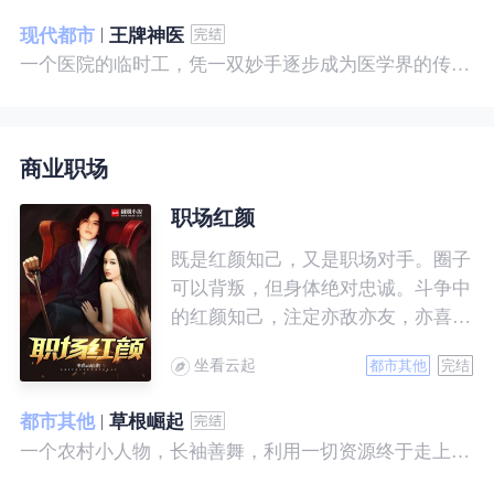
现代都市
王牌神医
一个医院的临时工，凭一双妙手逐步成为医学界的传奇！ 一个社会底层的小人物，靠一腔热血成为人世间的枭王！ 当佛已经无能为力，便由我来普渡众生——杨风。
商业职场
职场红颜
既是红颜知己，又是职场对手。圈子
可以背叛，但身体绝对忠诚。斗争中
的红颜知己，注定亦敌亦友，亦喜亦
悲。且看一个小人物的绯色升迁路。
坐看云起
都市其他
完结
都市其他
草根崛起
一个农村小人物，长袖善舞，利用一切资源终于走上人生巅峰