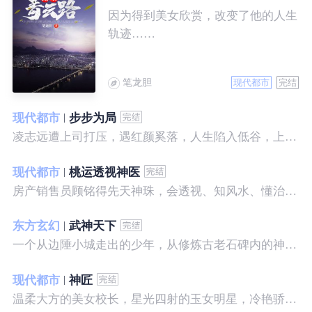
因为得到美女欣赏，改变了他的人生
轨迹……
笔龙胆
现代都市
完结
现代都市
步步为局
凌志远遭上司打压，遇红颜奚落，人生陷入低谷，上帝在关上一扇门的同时，势必会留下一扇窗，面对稍纵即逝的机会，他果断出手了……
现代都市
桃运透视神医
房产销售员顾铭得先天神珠，会透视、知风水、懂治病、有神通，开始逆袭人生。
东方玄幻
武神天下
一个从边陲小城走出的少年，从修炼古老石碑内的神秘一式开始，一路高歌狂飙，打造一片属于自己的天下……
现代都市
神匠
温柔大方的美女校长，星光四射的玉女明星，冷艳骄傲的美女特工，一个二个，全都跑来，撒娇撒赖的要他做她们的私房保镖，这是为什么呢？