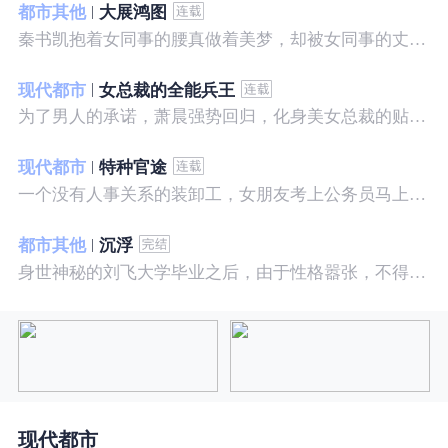
都市其他
大展鸿图
秦书凯抱着女同事的腰真做着美梦，却被女同事的丈夫发现，解释说是正常工作......被打击报复，得到漂亮女邻居的帮助，从此不断高升……
现代都市
女总裁的全能兵王
为了男人的承诺，萧晨强势回归，化身美女总裁的贴身保镖，横扫八方之敌，谱写王者传奇！
现代都市
特种官途
一个没有人事关系的装卸工，女朋友考上公务员马上抛弃了他，却是没有想到他也考上了公务员，奇迹般成为高官……
都市其他
沉浮
身世神秘的刘飞大学毕业之后，由于性格嚣张，不得不一而再再而三的面临着重重危机，受到了来自各方面的全方位打压
现代都市