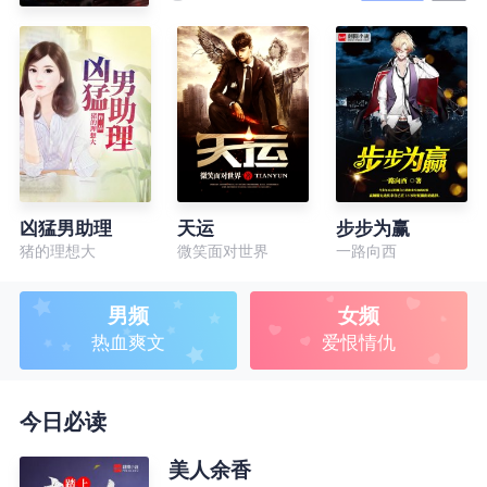
凶猛男助理
天运
步步为赢
猪的理想大
微笑面对世界
一路向西
男频
女频
热血爽文
爱恨情仇
今日必读
美人余香