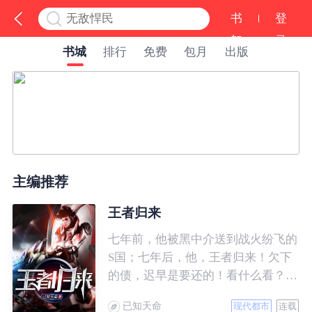
书
登
架
录
书城
排行
免费
包月
出版
主编推荐
王者归来
七年前，他被黑中介送到战火纷飞的
S国；七年后，他，王者归来！欠下
的债，迟早是要还的！看什么看？说
的就是你！
已知天命
现代都市
连载