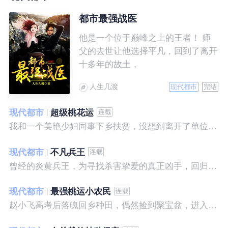
都市最强战医
他是一个位于巅峰之上的王者！ 师
父的去世让他选择平凡，回到了离开
十多年的故土，
人生几渡
现代都市
完结
现代都市
超级桃花运
我和一个美艳少妇同事下乡扶贫，没想到离开了单位之后，她就性格大变……
现代都市
不凡兵王
曾经的炎黄兵王，为寻找杀害挚爱的真正凶手，回归都市，开始了一段精彩绝伦的征程。
现代都市
最强桃运小农民
赵小飞高考后落魄回乡种田，偶然捡到聚宝盆，进入聚宝洞，从此开启了发家致富、拳打村霸、坐拥美女的桃运巅峰人生！