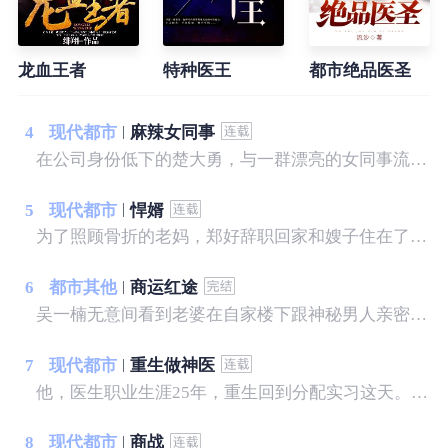
龙血王者
特种医王
都市绝品医圣
4
现代都市
麻辣女同事
在公司身份低下的楚大勇，与一群漂亮的女同事流落孤岛之后，命运从此发生了变化，在原始的求生意识中，人性的光芒和欲望上演了一幕幕引人入胜的故事……
5
现代都市
悍婿
为了照顾骨折的老妈，郑好辞职回家和嫂子住在了一起，一时间瓜田李下、流言四起。 为了全家生计，他做起了小龙虾的生意，岂料迎接他的并不是花香满路，而是遍布荆棘。 商场失意，情场得意，郑好遇到了他的爱情，谁料女朋友家只接受上门女婿，一场爱情和生意的较量由此拉开了帷幕……
6
都市其他
商运红途
吴一楠无意间看到老婆在自家楼下跟神秘男人亲密暧昧，愤而跟老婆离婚，随之被撤职换岗，人生处于低谷之中的吴一楠，遇到了俩个绝色美女老板，自此，事业从低谷走向高峰……
7
现代都市
重生做神医
他，医生职业生涯25年，重生回到分配实习这天。 他，不甘心这一世默默无闻，决心踏上神医之路。 利用超前的医学观念，医行天下，治病救人。 本书揭秘了医疗行业内幕： 医生和医院之间的暗箱操作； 医生和医生之间的职场规则； 医生和药商之间的利益瓜葛； 医生和患者之间的医闹误会； 准备进入执业医生的世界……
8
现代都市
商战