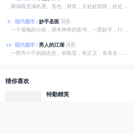
商场既充满机遇、美色、财富，又处处陷阱，处处有风险，稍有不慎，就会坠入深渊。这里既有朋友，也有对手。对手是敌手，对手又是伙伴，既斗争，又妥协，留余地，讲圆通，才是商场智慧的至高境界。傅华周旋在商场和职场各色对手之间，凭借个人超卓的能力，左右逢源，呼风唤雨，最终成为商界的传奇……
9
现代都市
妙手圣医
一个落魄的小农，两本神奇的医书，一双妙手，行医天下...... 我，宋晚成，什么样的美女没见过...... 这里，有你想看的
10
现代都市
男人的江湖
一部穷小子的励志史，有险恶，有正义，有美女……
猜你喜欢
特勤精英
兵王叶小龙退伍返乡，路遇不平，英
雄救美，却引来不明势力的疯狂报
复，且看他如何反击，纵横都市，闯
出自己的一片天空。