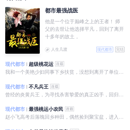
都市最强战医
他是一个位于巅峰之上的王者！ 师
父的去世让他选择平凡，回到了离开
十多年的故土，
人生几渡
现代都市
完结
现代都市
超级桃花运
我和一个美艳少妇同事下乡扶贫，没想到离开了单位之后，她就性格大变……
现代都市
不凡兵王
曾经的炎黄兵王，为寻找杀害挚爱的真正凶手，回归都市，开始了一段精彩绝伦的征程。
现代都市
最强桃运小农民
赵小飞高考后落魄回乡种田，偶然捡到聚宝盆，进入聚宝洞，从此开启了发家致富、拳打村霸、坐拥美女的桃运巅峰人生！