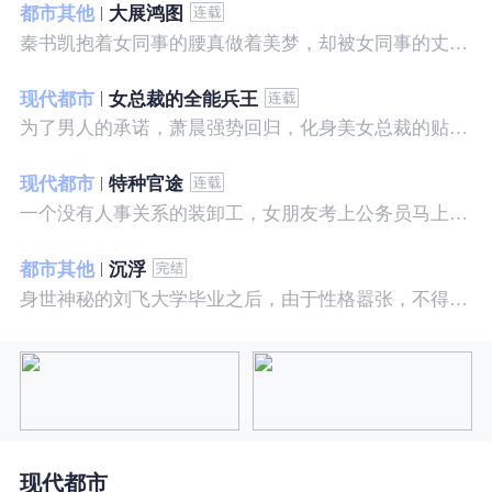
都市其他
大展鸿图
秦书凯抱着女同事的腰真做着美梦，却被女同事的丈夫发现，解释说是正常工作......被打击报复，得到漂亮女邻居的帮助，从此不断高升……
现代都市
女总裁的全能兵王
为了男人的承诺，萧晨强势回归，化身美女总裁的贴身保镖，横扫八方之敌，谱写王者传奇！
现代都市
特种官途
一个没有人事关系的装卸工，女朋友考上公务员马上抛弃了他，却是没有想到他也考上了公务员，奇迹般成为高官……
都市其他
沉浮
身世神秘的刘飞大学毕业之后，由于性格嚣张，不得不一而再再而三的面临着重重危机，受到了来自各方面的全方位打压
现代都市