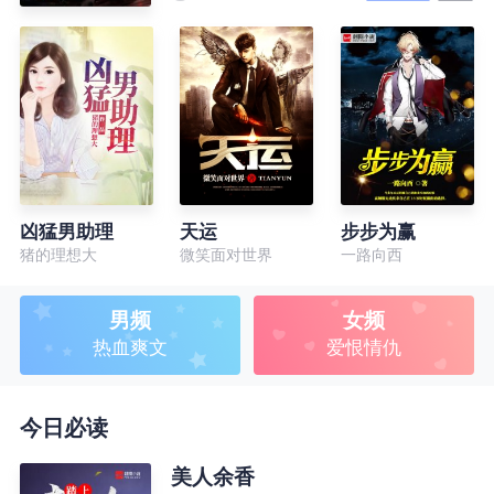
凶猛男助理
天运
步步为赢
猪的理想大
微笑面对世界
一路向西
男频
女频
热血爽文
爱恨情仇
今日必读
美人余香