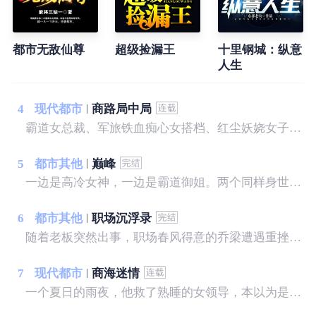
都市无敌仙尊
超级捡漏王
十里钢城：纵意
人生
4
现代都市
商路局中局
霸道女总裁、军旅铁血痴心女搭档、红尘妖娆女子，无不对其倾心付出一切，可无人知道他早已心若荒草、身似草芥！ 倾心所爱之人视其为仇人，至亲父母与之断绝关系，且看小人物如何混商界，成就一方霸业！
5
都市其他
巅峰
一边是高冷女神，一边是霸道御姐。两个同样身世成谜，水火不容的女人让他左右为难。而因为他引发的争端缓缓展开，一步一步走向更深层次的秘密……
6
都市其他
职场沉浮录
随着老板突然出事，职场春风得意的乔梁遭遇重挫，随即又被妻子背叛，更可怕的是，他发现自己落入了一个精心布置的圈套……
7
现代都市
商海迷情
一个夏日的雨夜，他救了熟睡的女领导，本以为是一段奇缘，不曾想却惹上了一身麻烦，更可怕的是，竟然落入了一个精心打造的圈套，让他陷入了前所未有的危机之中......没根基，没靠山，没人脉，没资源，一个农村走出来的打工者，一步步走向人生的巅峰。