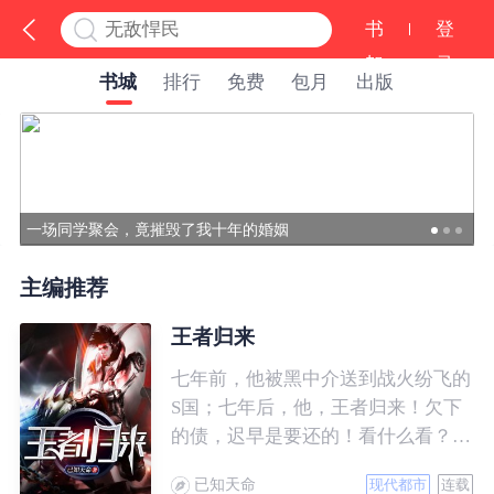
书
登
架
录
书城
排行
免费
包月
出版
主编推荐
王者归来
七年前，他被黑中介送到战火纷飞的
S国；七年后，他，王者归来！欠下
的债，迟早是要还的！看什么看？说
的就是你！
已知天命
现代都市
连载