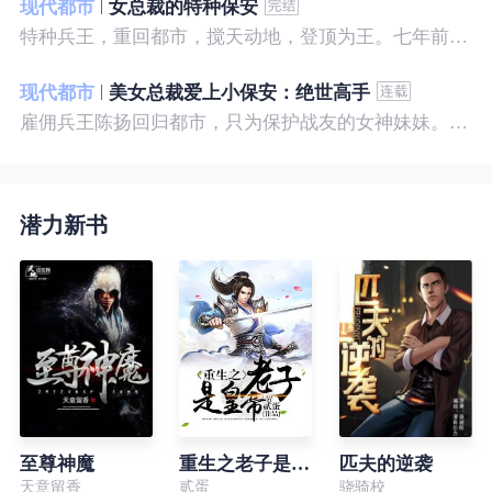
现代都市
女总裁的特种保安
特种兵王，重回都市，搅天动地，登顶为王。七年前，他是社会底层的小混混，七年后，他是经历过战与火考验的特种兵王。
现代都市
美女总裁爱上小保安：绝世高手
雇佣兵王陈扬回归都市，只为保护战友的女神妹妹。繁华都市里，陈扬如鱼得水，，逍遥自在。
潜力新书
至尊神魔
重生之老子是皇帝
匹夫的逆袭
天意留香
贰蛋
骁骑校