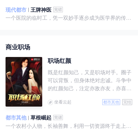
现代都市
王牌神医
一个医院的临时工，凭一双妙手逐步成为医学界的传奇！ 一个社会底层的小人物，靠一腔热血成为人世间的枭王！ 当佛已经无能为力，便由我来普渡众生——杨风。
商业职场
职场红颜
既是红颜知己，又是职场对手。圈子
可以背叛，但身体绝对忠诚。斗争中
的红颜知己，注定亦敌亦友，亦喜亦
悲。且看一个小人物的绯色升迁路。
坐看云起
都市其他
完结
都市其他
草根崛起
一个农村小人物，长袖善舞，利用一切资源终于走上人生巅峰