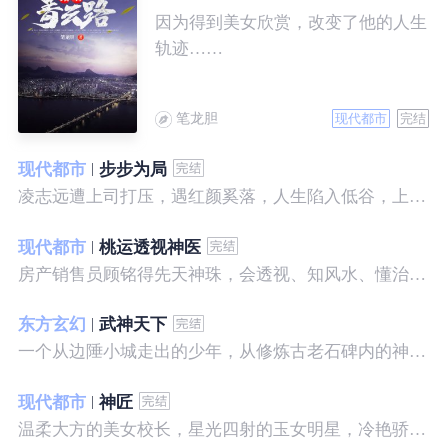
因为得到美女欣赏，改变了他的人生
轨迹……
笔龙胆
现代都市
完结
现代都市
步步为局
凌志远遭上司打压，遇红颜奚落，人生陷入低谷，上帝在关上一扇门的同时，势必会留下一扇窗，面对稍纵即逝的机会，他果断出手了……
现代都市
桃运透视神医
房产销售员顾铭得先天神珠，会透视、知风水、懂治病、有神通，开始逆袭人生。
东方玄幻
武神天下
一个从边陲小城走出的少年，从修炼古老石碑内的神秘一式开始，一路高歌狂飙，打造一片属于自己的天下……
现代都市
神匠
温柔大方的美女校长，星光四射的玉女明星，冷艳骄傲的美女特工，一个二个，全都跑来，撒娇撒赖的要他做她们的私房保镖，这是为什么呢？