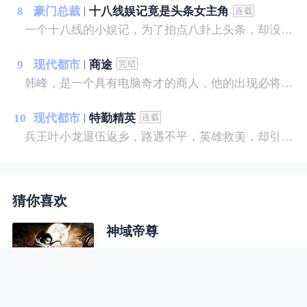
8
豪门总裁
十八线娱记竟是头条女主角
一个十八线的小娱记，为了拍点八卦上头条，却没想到就这么活力糊涂成了别人的媳妇？媳妇！过来……诶？你说啥？
9
现代都市
商途
韩峰，是一个具有电脑奇才的商人，他的出现必将改变未来。最让人好奇的还不是他技术和战术，而是他的为人和处变，他将商业提升到了一种“道”的境界。为何那么多商界大佬对他如此尊重，为什么那么多美人佳丽萦绕左右，为何他的人生到达巅峰而不挫，到达低估而不衰，重临君位而不乱，进退、取舍、起伏尽在此文！
10
现代都市
特勤精英
兵王叶小龙退伍返乡，路遇不平，英雄救美，却引来不明势力的疯狂报复，且看他如何反击，纵横都市，闯出自己的一片天空。
猜你喜欢
神域帝尊
天逸神域乃是宇宙运转的核心，三大
仙界、七大神界以及无数生命星球环
绕，诞生过一位位强大的远古神灵镇