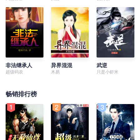
非法继承人
异界混混
武逆
超级码农
木易
只是小虾米
畅销排行榜