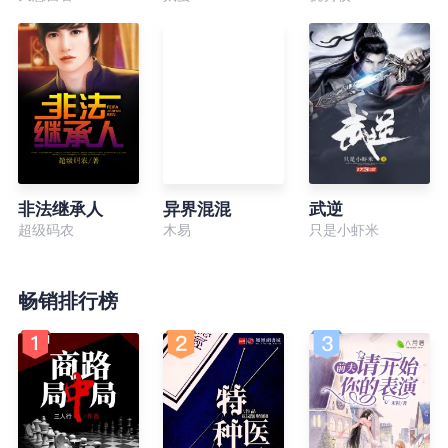
非法继承人
异界混混
武逆
超级码农
木易
只是小虾米
畅销排行榜