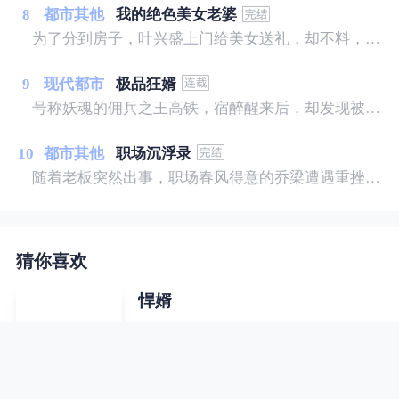
8
都市其他
我的绝色美女老婆
为了分到房子，叶兴盛上门给美女送礼，却不料，美女喝醉了酒，而且家里就她一人。叶兴盛没料到，这次送礼过后，他的命运彻底改变了.......
9
现代都市
极品狂婿
号称妖魂的佣兵之王高铁，宿醉醒来后，却发现被绑在铁椅子上，被一个陌生的美女，拿小皮鞭狠抽——
10
都市其他
职场沉浮录
随着老板突然出事，职场春风得意的乔梁遭遇重挫，随即又被妻子背叛，更可怕的是，他发现自己落入了一个精心布置的圈套……
猜你喜欢
悍婿
为了照顾骨折的老妈，郑好辞职回家
和嫂子住在了一起，一时间瓜田李
下、流言四起。 为了全家生计，他