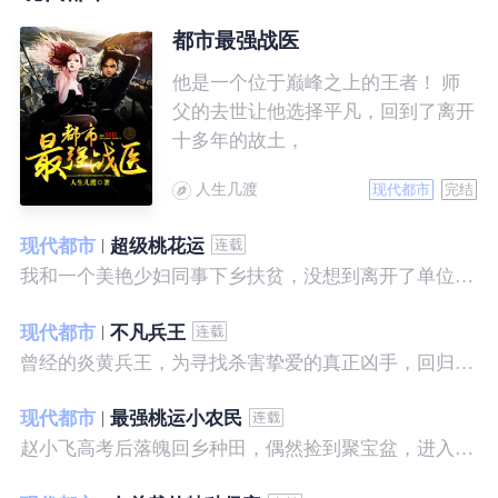
都市最强战医
他是一个位于巅峰之上的王者！ 师
父的去世让他选择平凡，回到了离开
十多年的故土，
人生几渡
现代都市
完结
现代都市
超级桃花运
我和一个美艳少妇同事下乡扶贫，没想到离开了单位之后，她就性格大变……
现代都市
不凡兵王
曾经的炎黄兵王，为寻找杀害挚爱的真正凶手，回归都市，开始了一段精彩绝伦的征程。
现代都市
最强桃运小农民
赵小飞高考后落魄回乡种田，偶然捡到聚宝盆，进入聚宝洞，从此开启了发家致富、拳打村霸、坐拥美女的桃运巅峰人生！