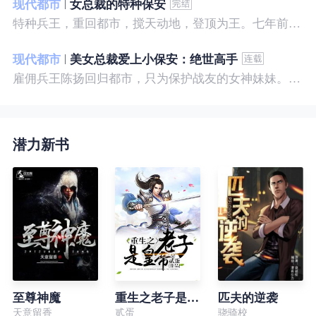
现代都市
女总裁的特种保安
特种兵王，重回都市，搅天动地，登顶为王。七年前，他是社会底层的小混混，七年后，他是经历过战与火考验的特种兵王。
现代都市
美女总裁爱上小保安：绝世高手
雇佣兵王陈扬回归都市，只为保护战友的女神妹妹。繁华都市里，陈扬如鱼得水，，逍遥自在。
潜力新书
至尊神魔
重生之老子是皇帝
匹夫的逆袭
天意留香
贰蛋
骁骑校