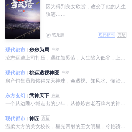
因为得到美女欣赏，改变了他的人生
轨迹……
笔龙胆
现代都市
完结
现代都市
步步为局
凌志远遭上司打压，遇红颜奚落，人生陷入低谷，上帝在关上一扇门的同时，势必会留下一扇窗，面对稍纵即逝的机会，他果断出手了……
现代都市
桃运透视神医
房产销售员顾铭得先天神珠，会透视、知风水、懂治病、有神通，开始逆袭人生。
东方玄幻
武神天下
一个从边陲小城走出的少年，从修炼古老石碑内的神秘一式开始，一路高歌狂飙，打造一片属于自己的天下……
现代都市
神匠
温柔大方的美女校长，星光四射的玉女明星，冷艳骄傲的美女特工，一个二个，全都跑来，撒娇撒赖的要他做她们的私房保镖，这是为什么呢？