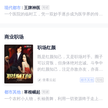
现代都市
王牌神医
一个医院的临时工，凭一双妙手逐步成为医学界的传奇！ 一个社会底层的小人物，靠一腔热血成为人世间的枭王！ 当佛已经无能为力，便由我来普渡众生——杨风。
商业职场
职场红颜
既是红颜知己，又是职场对手。圈子
可以背叛，但身体绝对忠诚。斗争中
的红颜知己，注定亦敌亦友，亦喜亦
悲。且看一个小人物的绯色升迁路。
坐看云起
都市其他
完结
都市其他
草根崛起
一个农村小人物，长袖善舞，利用一切资源终于走上人生巅峰