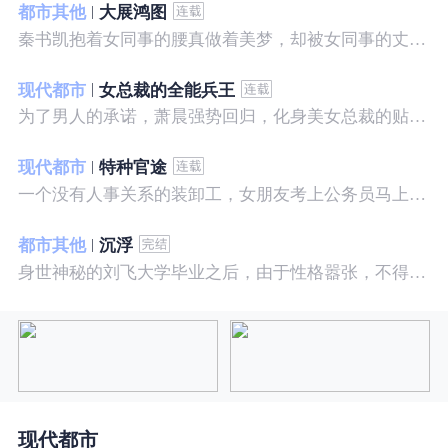
都市其他
大展鸿图
秦书凯抱着女同事的腰真做着美梦，却被女同事的丈夫发现，解释说是正常工作......被打击报复，得到漂亮女邻居的帮助，从此不断高升……
现代都市
女总裁的全能兵王
为了男人的承诺，萧晨强势回归，化身美女总裁的贴身保镖，横扫八方之敌，谱写王者传奇！
现代都市
特种官途
一个没有人事关系的装卸工，女朋友考上公务员马上抛弃了他，却是没有想到他也考上了公务员，奇迹般成为高官……
都市其他
沉浮
身世神秘的刘飞大学毕业之后，由于性格嚣张，不得不一而再再而三的面临着重重危机，受到了来自各方面的全方位打压
现代都市