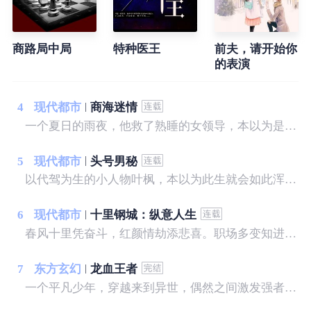
商路局中局
特种医王
前夫，请开始你
的表演
4
现代都市
商海迷情
一个夏日的雨夜，他救了熟睡的女领导，本以为是一段奇缘，不曾想却惹上了一身麻烦，更可怕的是，竟然落入了一个精心打造的圈套，让他陷入了前所未有的危机之中......没根基，没靠山，没人脉，没资源，一个农村走出来的打工者，一步步走向人生的巅峰。
5
现代都市
头号男秘
以代驾为生的小人物叶枫，本以为此生就会如此浑浑噩噩的过去。 直到那一晚，多年未见的她教会了叶枫，什么才是男人……
6
现代都市
十里钢城：纵意人生
春风十里凭奋斗，红颜情劫添悲喜。职场多变知进退，化茧成蝶步青云。关山月机缘巧合救了公司副总的媳妇，凭借自身地努力和美女姐姐的帮助，从此开始了巅峰之路。
7
东方玄幻
龙血王者
一个平凡少年，穿越来到异世，偶然之间激发强者血脉，上天入地，无所不能，只为守护自己的拥有！