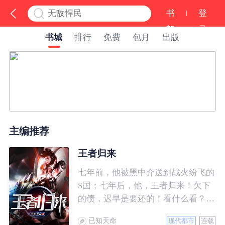
书
登
架
录
书城
排行
免费
包月
出版
主编推荐
王者归来
七年前，他被黑中介送到战火纷飞的
S国；七年后，他，王者归来！欠下
的债，迟早是要还的！看什么看？说
的就是你！
已知天命
现代都市
连载