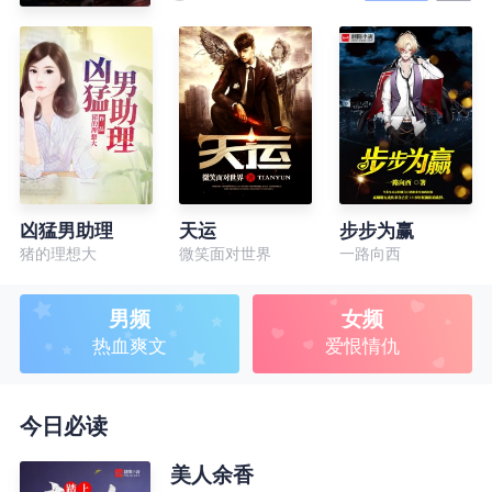
凶猛男助理
天运
步步为赢
猪的理想大
微笑面对世界
一路向西
男频
女频
热血爽文
爱恨情仇
今日必读
美人余香