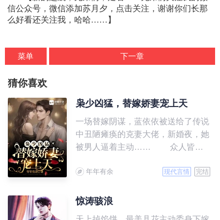
信公众号，微信添加苏月夕，点击关注，谢谢你们长那
么好看还关注我，哈哈……】
菜单
下一章
猜你喜欢
枭少凶猛，替嫁娇妻宠上天
一场替嫁阴谋，蓝依依被送给了传说
中丑陋瘫痪的克妻大佬，新婚夜，她
被男人逼着主动…… 众人皆
知，傅寒枭是A城的疯批活阎王，性
年年有余
情古怪暴戾还克妻，没有哪个女人敢
现代言情
完结
跟他扯上关系。蓝依依做为克妻大佬
的第九任妻子，众人都等着她被横着
惊涛骇浪
抬出来。 可三天后蓝依依红光
天上掉馅饼，最美县花主动委身下嫁