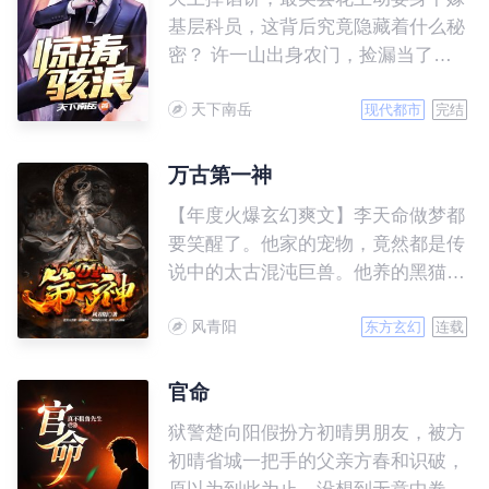
满面戴着硕大鸽子蛋出现在众人面
基层科员，这背后究竟隐藏着什么秘
前，一个月后她晒出孕检单和无数珠
密？ 许一山出身农门，捡漏当了公
宝财产，蓝家人嫉妒红了眼，逼她离
务员，官场中尔虞我诈，生活中受人
婚让出傅夫人之位。 蓝依依微
天下南岳
欺凌。他从不放弃，永不言败，从一
现代都市
完结
微一笑，什么也不做只唤了老公两个
个小科员逐渐成长为一方大员，最终
字。 于是克妻大佬不克妻，他
抱得美人归。
万古第一神
宠妻上天，蓝家人走着进来爬着出
去，那些曾经得罪过蓝依依的，全部
【年度火爆玄幻爽文】李天命做梦都
排队上门赔礼道歉。 蓝依依一
要笑醒了。他家的宠物，竟然都是传
头扎进活阎王怀里，“老公，你对我
说中的太古混沌巨兽。他养的黑猫，
这么好，我要如何报答你。” 男
是以雷霆炼化万界的‘太初混沌雷
人双臂收紧，嗓音低沉暗哑：“来，
风青阳
魔’。 从此，他驾驭十头太古混沌巨
东方玄幻
连载
二胎安排一下。”
兽，化身万古第一混沌神灵，周游诸
天万界，踏平无尽神域。万物生灵，
官命
诸天神魔，连爬带滚，哀呼颤抖！
狱警楚向阳假扮方初晴男朋友，被方
初晴省城一把手的父亲方春和识破，