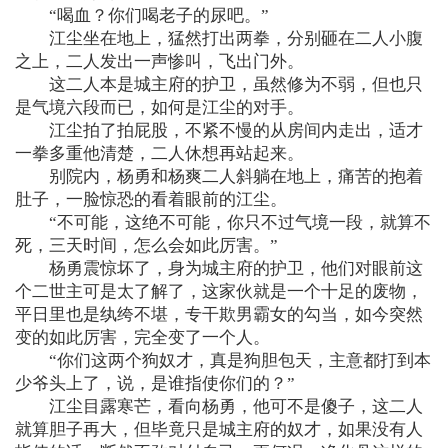
“喝血？你们喝老子的尿吧。”
江尘坐在地上，猛然打出两拳，分别砸在二人小腹
之上，二人发出一声惨叫，飞出门外。
这二人本是城主府的护卫，虽然修为不弱，但也只
是气境六段而已，如何是江尘的对手。
江尘拍了拍屁股，不紧不慢的从房间内走出，适才
一拳多重他清楚，二人休想再站起来。
别院内，杨勇和杨爽二人斜躺在地上，痛苦的抱着
肚子，一脸惊恐的看着眼前的江尘。
“不可能，这绝不可能，你只不过气境一段，就算不
死，三天时间，怎么会如此厉害。”
杨勇震惊坏了，身为城主府的护卫，他们对眼前这
个二世主可是太了解了，这家伙就是一个十足的废物，
平日里也是纨绔不堪，专干欺男霸女的勾当，如今突然
变的如此厉害，完全变了一个人。
“你们这两个狗奴才，真是狗胆包天，主意都打到本
少爷头上了，说，是谁指使你们的？”
江尘目露寒芒，看向杨勇，他可不是傻子，这二人
就算胆子再大，但毕竟只是城主府的奴才，如果没有人