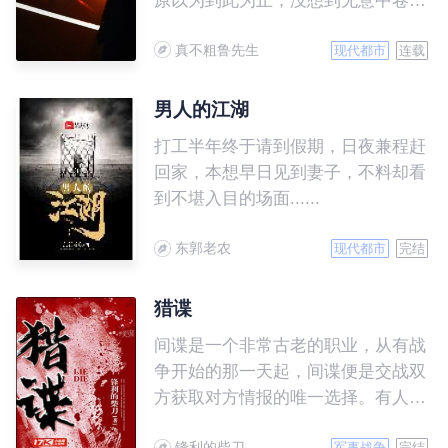
原以为到此为止，没想到无意中卷入
方春和的桃色事件中，从此他的人生
真不粗鲁先生
发生了转折……
现代都市
连载
男人的江湖
打工半年终于请到假期，日夜兼程赶
回家，本想早日见到妻子，不料却看
到不堪入目的场面......
东郭老农
现代都市
完结
猎谍
间谍是一个非常古老的职业，从有战
争开始的那一天起，间谍便是交战双
方获取对方情报的唯一选择。有人
说，间谍战是这个世界上唯一不会出
锋利的柴刀
军事战争
完结