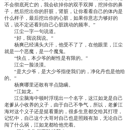
不会彻底死亡的，我会砍掉你的双手双脚，挖掉你的鼻
子，然后挖出你的肝脏，肾脏，让你看看自己的体内是
什么样子，最后挖出你的心脏，如果你意志力够好的
话，说不定还看到自己心脏跳动的频率。”
江尘一字一句说道。
“好，我说我说。”
杨爽已经满头大汗，他受不了了，在他眼里，江尘
就是一个恶魔，是一个魔鬼。
“快点，本少爷的耐性是有限的。”
江尘一脸淡漠。
“是大少爷，是大少爷指使我们的，净化丹也是他给
的。”
杨爽哪里还敢有半点隐瞒。
“江如龙。”
江尘脑海中顿时浮现出一个名字，这江如龙是自己
老爹从小收养的义子，由于自己不争气，所以，老爹江
海对这个义子还是挺看重的，很多生意都交给其打理，
记忆中，自己这个大哥对自己也是照顾有加，无论自己
闯了什么祸，江如龙都给他兜着。