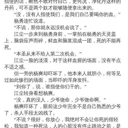
指使的话，断然不敢对付自己，更何况，净化丹这样的
丹药，可不是两个奴才能够随便拿出来的。
“没，没有人指使我们，是我们自己要喝你的血。”
杨勇连忙说道。
“不说，那你就永远没机会说了。”
江尘一步来到杨勇身前，一掌拍在杨勇的天灵盖
上，脑袋应声而碎，鲜血和脑浆混成一团，死的不能再
死。
“本圣从来不给人第二次机会。”
江尘一脸的淡漠，对于这样血腥的场面，没有半点
不适之感。
但一旁的杨爽却吓坏了，他本来人就胆小，何等见
过如此惨烈的场面，当即吓的浑身发抖。
“到你了，说，谁指使你们干的。”
江尘转身看想杨爽。
“没，真的没人，少爷饶命，少爷饶命啊。”
杨爽吓坏了，眼前这少年完全不是自己熟悉的少爷
了，杀人手段太凶残了。
“不说？很好，你放心，我绝对不会让你死的很轻
松，我知道一种死法，人的心脏没有停止跳动之前，是