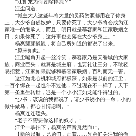
“江如龙为何要除掉我？”
江尘问道。
“城主大人这些年将大量的灵药资源都用在了你身
上，大少爷自然嫉妒，只要你死了，大少爷将会成为江
家唯一的继承人，而且，明日就是慕容家和江家联姻之
日，如果你死了，这好事也会落在大少爷身上。”
杨爽颤颤巍巍，将自己所知道的都说了出来。
“原来如此。”
江尘嘴角升起一丝冷笑，慕容家乃是天香城的大家
族，商业巨头，就算是城主府，也要礼让三分，不敢轻
易招惹，江家如果能够和慕容家联姻，百利而无一害。
这江如龙心机和城府都极深，如果是以前的江尘，
一百个绑在一起也斗不过他，不过现在不一样了，天下
第一圣重生转世，岂是一个小小江如龙能斗得过的。
“少爷，该说的我都说了，请少爷饶小的一命，小的
做牛做马，都心甘情愿啊。”
杨爽连连磕头。
“老子不需要你这样的奴才。”
江尘一掌拍下，杨爽的声音戛然而止。
【新的起航，兄弟们，走着……兄弟们关注我的微