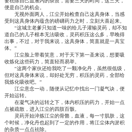
要祛除自己血液内的杂质，需要三天的时间，这三天，
便是自己的机会。
无视外面两人，江尘开始检查自己这具身体，当感
受到这具身体内蕴含的磅礴药力之时，立刻大喜起来。
“这城主老爹只知道一味的给儿子灌输灵药，却不知
道自己的儿子根本无法吸收，灵药积压这么多，早晚得
出事，不过，对于我来说，这具身体，简直就是一具宝
体。”
江尘脸上带着笑意，对于天下第一圣来说，想要吸
收炼化这些药力，简直轻而易举。
“这两个家伙还给我吃了一颗净化丹，虽然很低级，
但对这具身体来说，却好处无穷，积压的灵药，全部给
我炼化吸收吧。”
江尘意念一动，随便从记忆中找出一门凝气诀，便
开始运转。
在凝气决的运转之下，体内积压的药力，开始一点
点被疏散，进入江尘的四肢百骸。
灵药开始淬炼江尘的骨骼，血液，每一寸肌肤，这
个时候，净化丹也起到了一定的作用，将江尘体内淤积
的杂质一点点祛除。