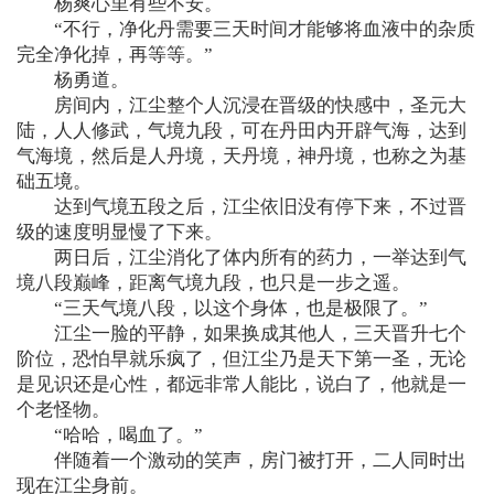
杨爽心里有些不安。
“不行，净化丹需要三天时间才能够将血液中的杂质
完全净化掉，再等等。”
杨勇道。
房间内，江尘整个人沉浸在晋级的快感中，圣元大
陆，人人修武，气境九段，可在丹田内开辟气海，达到
气海境，然后是人丹境，天丹境，神丹境，也称之为基
础五境。
达到气境五段之后，江尘依旧没有停下来，不过晋
级的速度明显慢了下来。
两日后，江尘消化了体内所有的药力，一举达到气
境八段巅峰，距离气境九段，也只是一步之遥。
“三天气境八段，以这个身体，也是极限了。”
江尘一脸的平静，如果换成其他人，三天晋升七个
阶位，恐怕早就乐疯了，但江尘乃是天下第一圣，无论
是见识还是心性，都远非常人能比，说白了，他就是一
个老怪物。
“哈哈，喝血了。”
伴随着一个激动的笑声，房门被打开，二人同时出
现在江尘身前。