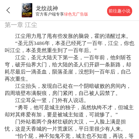
龙纹战神
前往趣小说
官方客户端专享
绿色无广告版
第一章 江尘
江尘用力甩了甩有些发胀的脑袋，霍的清醒过来。
“圣元历3486年，本圣已经死了一百年，江尘，你也
叫江尘，本圣竟然重生到了一百年后。”
江尘，圣元大陆天下第一圣，一百年前，他剑斩苍
穹，破开仙界大门，给大陆的圣人们开辟一条新路，却
耗尽最后一滴圣血，陨落圣崖，没想到一百年后，自己
再次重生。
江尘抬头，发现自己处在一个阴暗破败的房间内，
四周墙壁布满裂痕，房门紧闭，自己被人囚禁了。
江尘耳朵一竖，门外有人说话。
“勇哥，他可是城主的独子，虽然纨绔不才，但城主
却对其疼爱有加，要是被城主知道，可就惨了。”
门外站着两个身材壮硕的大汉，一人脸上满是担
忧，这是天香城的一片荒废区，平日里很少有人来。
“怕个屁，神不知鬼不觉，城主也不知道，再说，等