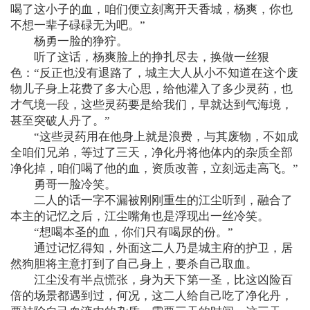
喝了这小子的血，咱们便立刻离开天香城，杨爽，你也
不想一辈子碌碌无为吧。”
杨勇一脸的狰狞。
听了这话，杨爽脸上的挣扎尽去，换做一丝狠
色：“反正也没有退路了，城主大人从小不知道在这个废
物儿子身上花费了多大心思，给他灌入了多少灵药，也
才气境一段，这些灵药要是给我们，早就达到气海境，
甚至突破人丹了。”
“这些灵药用在他身上就是浪费，与其废物，不如成
全咱们兄弟，等过了三天，净化丹将他体内的杂质全部
净化掉，咱们喝了他的血，资质改善，立刻远走高飞。”
勇哥一脸冷笑。
二人的话一字不漏被刚刚重生的江尘听到，融合了
本主的记忆之后，江尘嘴角也是浮现出一丝冷笑。
“想喝本圣的血，你们只有喝尿的份。”
通过记忆得知，外面这二人乃是城主府的护卫，居
然狗胆将主意打到了自己身上，要杀自己取血。
江尘没有半点慌张，身为天下第一圣，比这凶险百
倍的场景都遇到过，何况，这二人给自己吃了净化丹，