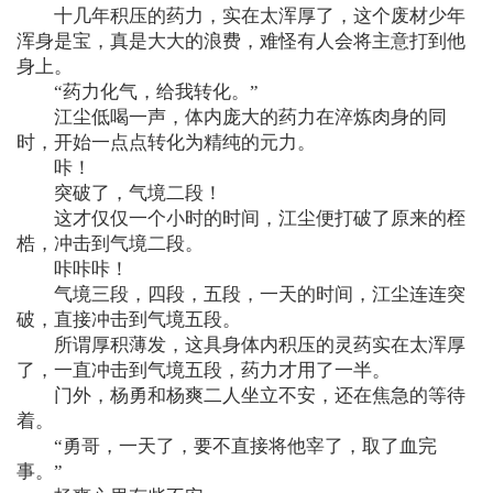
十几年积压的药力，实在太浑厚了，这个废材少年
浑身是宝，真是大大的浪费，难怪有人会将主意打到他
身上。
“药力化气，给我转化。”
江尘低喝一声，体内庞大的药力在淬炼肉身的同
时，开始一点点转化为精纯的元力。
咔！
突破了，气境二段！
这才仅仅一个小时的时间，江尘便打破了原来的桎
梏，冲击到气境二段。
咔咔咔！
气境三段，四段，五段，一天的时间，江尘连连突
破，直接冲击到气境五段。
所谓厚积薄发，这具身体内积压的灵药实在太浑厚
了，一直冲击到气境五段，药力才用了一半。
门外，杨勇和杨爽二人坐立不安，还在焦急的等待
着。
“勇哥，一天了，要不直接将他宰了，取了血完
事。”