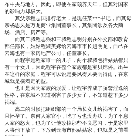
布中央与地方。因此，即使在家颐养天年，但其对国家
的影响力却极大。
其父亲程志国排行老大，是现任某***书记，而其母
亲杨思凤是万龙商业集团董事长，其集团涉及各大商
场、酒店、房产等。
而其二叔程志强和三叔程志明分别在外交部和教育
部任部长，姑姑程淑美嫁给云海市市长赵明龙，自己在
云海也有一家房地产公司，任董事长。
而程宇是程家唯一的儿子，两个叔叔包括姑姑都只
有一个女儿，因此程宇在整个家族都是宝贝疙瘩。出生
在这样的家庭，程宇可以说是要风得风要雨得雨，在京
城就是横着走的型。
也正是因为家族的溺爱，让程宇养成了骄奢淫逸的
性格，在京城不知道祸害了多少女子，不知道惹下多少
祸端。
高二的时候把组织部的一个局长女儿给祸害了，而
且怀孕了。奈何人家官小，吃了亏也没办法，为了平息
人家的怒火，也为了让他改掉那些不良恶习，于是家里
人将他下放了，下放到云海市他姑姑家，也就是之前看