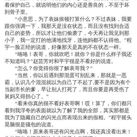
着保护自己，就说明他们的内心还是善良的，不至于坏
到骨子里。
“小意思，为了表妹挨顿打算什么？不过表妹，我要
跟你强调一下，我那天是没在状态，而且没有找到合适
自己的姿势，所以才让他们偷袭了，今天再让我见到那
小子，我一定打的他满地找牙，连他妈都不认得他。”程
宇一脸正经的说道，好像那天是真的不在状态一样。
“咯咯！表哥，你就吹吧！就你？你是什么样子我还
不知道吗？”赵芸芳对和平宇很是不看好的说道。
“怎么？你觉得你很了解表哥我？”
“当然，你以后遇到那混蛋可别乱来，那就是一恶
霸，认识几个混混就以为自己了不起了,要不是因为有个
当副市长的爹，早让别人打死了，而且你要是再受伤了
舅妈又得担心了。”
“看来你真的很不看好表哥啊！哎！算了，你们都只
看到我浮夸的表面就以为了解了我的全部，其实那都是
我为了隐藏自己的闪光点而表现出来的假相。”程宇摇头
晃脑很是骚包的说道。
“咯咯！原来表哥还有闪光点啊，我还真没看出来！