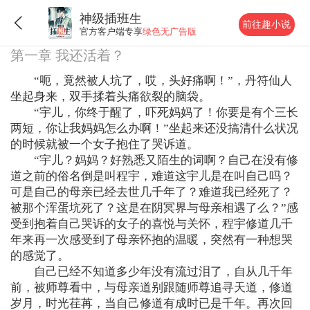
神级插班生
前往趣小说
官方客户端专享
绿色无广告版
第一章 我还活着？
“呃，竟然被人坑了，哎，头好痛啊！”，丹符仙人
坐起身来，双手揉着头痛欲裂的脑袋。
“宇儿，你终于醒了，吓死妈妈了！你要是有个三长
两短，你让我妈妈怎么办啊！”坐起来还没搞清什么状况
的时候就被一个女子抱住了哭诉道。
“宇儿？妈妈？好熟悉又陌生的词啊？自己在没有修
道之前的俗名倒是叫程宇，难道这宇儿是在叫自己吗？
可是自己的母亲已经去世几千年了？难道我已经死了？
被那个浑蛋坑死了？这是在阴冥界与母亲相遇了么？”感
受到抱着自己哭诉的女子的喜悦与关怀，程宇修道几千
年来再一次感受到了母亲怀抱的温暖，突然有一种想哭
的感觉了。
自己已经不知道多少年没有流过泪了，自从几千年
前，被师尊看中，与母亲道别跟随师尊追寻天道，修道
岁月，时光荏苒，当自己修道有成时已是千年。再次回