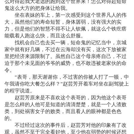
么对得起我大老远的跑到这个世界来！怎么对得起短命
鬼这么大方的把身体让给我。
坐在表妹的车上，第一次感受到这个世界凡人的伟
大，虽然他们的寿命短暂，身体孱弱，没有强大的实
力，但是他们的智慧不得不让人钦佩，就这么个铁疙瘩
能载着人跑这么快，而且这么舒服。
找机会自己也去买一辆，短命鬼的记忆当中，京城
家中就有好几辆，不过在云海却没有买，这次下放被家
里把经济来源限制了。虽然自己这个母亲疼自己，不过
迫于那个未见面的爷爷的威势，也不敢违被老家伙的命
令。
“表哥，那天谢谢你，不过害的你被人打了一顿，中
午我请你吃大餐怎么样？”赵芸芳开着车对坐在副驾驶上
的程宇说道。
赵芸芳原来是不喜欢这个表哥的，因为他这个表哥
是怎么样的人他可是知道的清清楚楚，就是一个人渣败
类，到处祸害女子的败类，而且看人的眼神都是色色
的。
不过经过这次的事件后，赵芸芳对他的印象有了改
观，虽然不至于完全看好他，至少他在弱势的时候还想