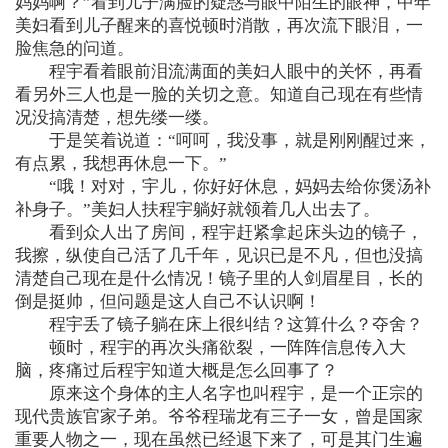
妈妈啊？”看到儿子满脸的疑惑与眼中陌生的眼神，中年
美妇看到儿子醒来的喜悦顿时消散，再次流下眼泪，一
脸焦急的问道。
程宇看着眼前泪流满面的美妇人眼中的关怀，再看
看另外三人也是一脸的关切之意。知道自己现在有些情
况没搞清楚，想先缕一缕。
于是笑着说道：“呵呵，我没事，就是刚刚醒过来，
有点累，我想再休息一下。”
“哦！对对，宇儿，你好好休息，妈妈去给你煲汤补
补身子。”美妇人扶程宇躺好就领着几人出去了。
看到众人出了房间，程宇赶紧拿起床头边的镜子，
我擦，纵使自己活了几千年，见识已是不凡，但也没搞
清楚自己现在是什么情况！镜子里的人剑眉星目，长的
倒是挺帅，但问题是这人自己不认识啊！
程宇丢了镜子躺在床上很纠结？这算什么？夺舍？
顿时，程宇的再次头痛欲裂，一阵阵信息传入大
脑，疼痛过后程宇知道大概是怎么回事了？
原来这个身体的主人名字也叫程宇，是一个正宗的
现代贵族官家子弟。爷爷程瑞龙有三子一女，曾是国家
重要人物之一，现在虽然已经退下来了，可是其门生遍