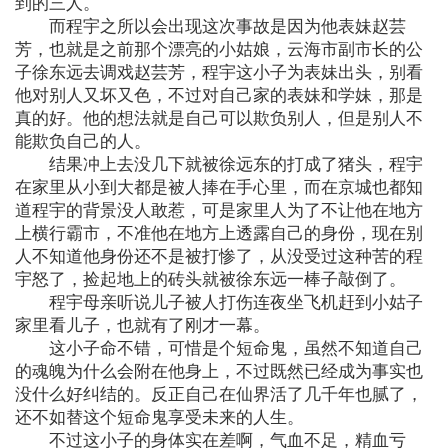
到的三人。
而程宇之所以会出现这次事故是因为他表妹赵芸
芳，也就是之前那个漂亮的小姑娘，云海市副市长的公
子徐东远去调戏赵芸芳，程宇这小子为表妹出头，别看
他对别人又坏又色，不过对自己家的表妹和学妹，那是
真的好。他的想法就是自己可以欺负别人，但是别人不
能欺负自己的人。
结果冲上去没几下就被徐远东的打成了猪头，程宇
在家里从小到大都是被人捧在手心里，而在京城也都知
道程宇的背景没人敢惹，可是家里人为了不让他在地方
上横行霸市，不准他在地方上透露自己的身份，现在别
人不知道他身份还不是被打惨了，从没受过这种苦的程
宇怒了，捡起地上的砖头就被徐东远一棒子敲倒了。
程宇母亲听说儿子被人打伤连夜坐飞机赶到小姑子
家里看儿子，也就有了刚才一幕。
这小子命不错，可惜是个短命鬼，虽然不知道自己
的魂魄为什么会附在他身上，不过既然已经成为事实也
没什么好纠结的。反正自己在仙界活了几千年也腻了，
还不如替这个短命鬼享受未来的人生。
不过这小子的身体实在差啊，气血不足，精血亏