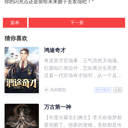
你的闪光点还是留给未来嫂子去发现吧！”
菜单
下一章
猜你喜欢
鸿途奇才
奇谋算尽官场事，正气浩然天地魂。
红颜知己身边伴，悲欢离合生死梦。
且看一代官场奇才陆羽，从一个县长
秘书到封疆大吏的跌宕起伏官场人
风和暖阳
生。
现代都市
连载
万古第一神
【年度火爆玄幻爽文】李天命做梦都
要笑醒了。他家的宠物，竟然都是传