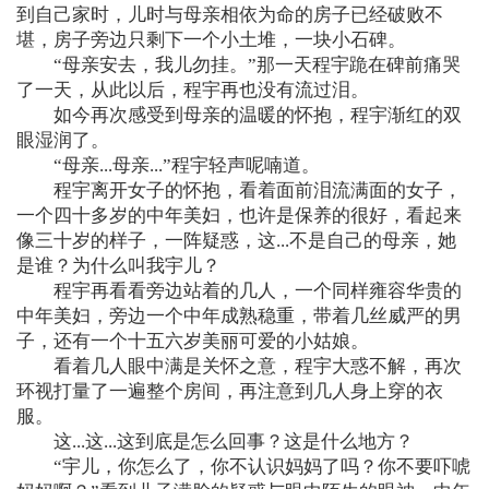
到自己家时，儿时与母亲相依为命的房子已经破败不
堪，房子旁边只剩下一个小土堆，一块小石碑。
“母亲安去，我儿勿挂。”那一天程宇跪在碑前痛哭
了一天，从此以后，程宇再也没有流过泪。
如今再次感受到母亲的温暖的怀抱，程宇渐红的双
眼湿润了。
“母亲...母亲...”程宇轻声呢喃道。
程宇离开女子的怀抱，看着面前泪流满面的女子，
一个四十多岁的中年美妇，也许是保养的很好，看起来
像三十岁的样子，一阵疑惑，这...不是自己的母亲，她
是谁？为什么叫我宇儿？
程宇再看看旁边站着的几人，一个同样雍容华贵的
中年美妇，旁边一个中年成熟稳重，带着几丝威严的男
子，还有一个十五六岁美丽可爱的小姑娘。
看着几人眼中满是关怀之意，程宇大惑不解，再次
环视打量了一遍整个房间，再注意到几人身上穿的衣
服。
这...这...这到底是怎么回事？这是什么地方？
“宇儿，你怎么了，你不认识妈妈了吗？你不要吓唬