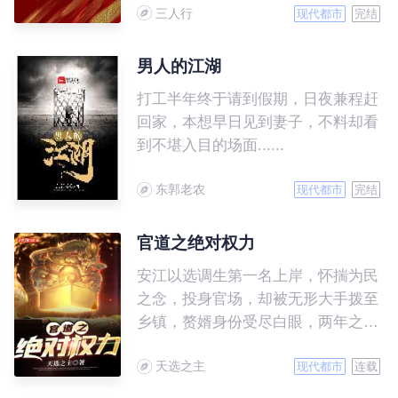
三人行
有胸怀天地，志存高远，方能直抵彼
现代都市
完结
岸。 小人物张一舟历经血腥战场的
洗练和尔虞仕途的淬炼，终凭一颗畏
男人的江湖
惧之心和秉承的正义而纵横，步步高
打工半年终于请到假期，日夜兼程赶
升，成为主宰别人命运的人。
回家，本想早日见到妻子，不料却看
到不堪入目的场面......
东郭老农
现代都市
完结
官道之绝对权力
安江以选调生第一名上岸，怀揣为民
之念，投身官场，却被无形大手拨至
乡镇，赘婿身份受尽白眼，两年之期
已满，组织部一纸调令，峰回路转，
天选之主
安江华丽蜕变全县最年轻正科级干
现代都市
连载
部……且看安江如何一路横空直撞，