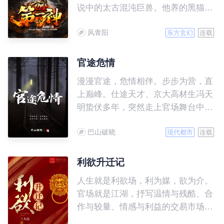
说中的太古混沌巨兽。他养的黑猫，
是以雷霆炼化万界的‘太初混沌雷
风青阳
魔’。 从此，他驾驭十头太古混沌巨
东方玄幻
连载
兽，化身万古第一混沌神灵，周游诸
天万界，踏平无尽神域。万物生灵，
官途危情
诸天神魔，连爬带滚，哀呼颤抖！
漫漫官途，危情相伴。步步为营，直
上巅峰。仕途天才、京大高材生冯天
明蛰伏多年，突然走上官场舞台中
央，面对上级、下级、兄弟、朋友，
巴山破晓
处处有情，处处危机四伏，保持初
现代都市
连载
心，逆流而上，以超常规的道路，走
上官途巅峰……
利欲升迁记
人生就是利欲场，利为媒，欲为介。
官场就是江湖，抒写温情与残酷、合
作与较量、情感与利益的交易市场。
大道无形，行者无疆，漫漫官道，唯