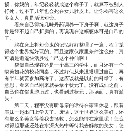
损，你妈的，年纪轻轻就成这个样子了，就算不被别人
打死，过不了几年也会死在女儿肚皮上。让你祸害这么
多女人，真是活该短命。
看来自己得练几味丹药调养一下身子啊，就这身子
骨是经不起自己折腾的，再说现在这幅躯体可是自己的
了。
躺在床上将短命鬼的记忆好好整理了一遍，程宇觉
得这个世界挺好玩的。而且这家伙家里条件这么好，真
可谓是逍遥快活胜过自己这个神仙啊！
貌似自己现在还是一个高三的学生，而且还有一个
貌美如花的校花同桌，不过好似从来没搭理过自己，再
有半年就要参加高考了。这应该就是以前的科举了，有
意思，看来自己刚来就要拿个状元了。没有成仙之前，
自己也在俗世游历过，也看到过状元，那场面，真有派
头！
第二天，程宇没有听母亲的话待在家里休息，跟着
表妹一起出门上学去了。废话，这个世界这么美好，还
有那么多美女等着我去拯救，怎么能待在家里呢！怎么
对得起那些还处在水深火热中等待我去解救的美女，怎