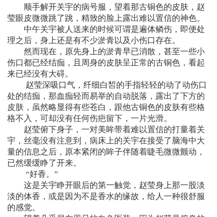
顺手解开关宇的病号服，望着那古铜色的皮肤，赵
莹眼皮微微跳了跳，精致的脸上露出难以置信的神色。
中午关宇被人送来的时候可谓是遍体鳞伤，即便处
理之后，身上还是有不少淤青以及小伤口存在。
然而现在，原先身上的淤青早已消散，甚至一些小
伤口都已经结痂，且周身的皮肤呈正常的古铜色，看起
来已经没有大碍。
赵莹深吸口气，纤细白皙的手指轻轻的动了动伤口
处的结痂，那血痂轻而易举的自动脱落，露出了下方的
皮肤，虽然略显得有些苍白，跟他古铜色的皮肤有些格
格不入，可却没有任何伤疤留下，一片光滑。
赵莹俯下身子，一对美眸带着难以置信的打量着关
宇，丝毫没有注意到，病床上的关宇在接受了脑海中大
量的信息之后，原本紧闭的眸子伴随着睫毛微微颤动，
已然缓缓睁了开来。
“好香。”
这是关宇睁开眼后的第一触觉，赵莹身上那一股淡
淡的体香，或是因为不是香水的缘故，给人一种很舒服
的感觉。