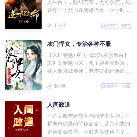
人生百味，酸甜苦辣，无可奈何，尽
在红尘；然而在离婚当天，中学时期
的初恋情人成为他命中的贵人，从此
丁公子
人生开始逆袭，一路开挂，开到茶
现代都市
完结
蘼。
农门悍女，专治各种不服
【末世穿越+空间+虐渣+发家致富】
末世女穿越而来，包子娘备受欺凌，
举人爹京城惨死，老虔婆毒计层出不
穷。 少年公子随水而来，山上奇遇
墨含香
人参乱窜，斗斗极品，种种田，末世
穿越重生
连载
女携空间横行霸道，不服就干！ 赚
钱，发家致富，嫁便宜娘另觅良缘，
人间政道
恶人不用天来收，自己动手，惹上的
一位美貌与智慧并存的梦中女神，一
都是现世报！
桩离奇诡异的坠楼命案，蓝京和志同
道合的秦铁雁、莫胜男等伙伴为了寻