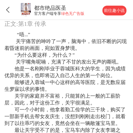
都市绝品医圣
前往趣小说
官方客户端专享
绿色无广告版
正文:第1章 传承
“唔...”
关宇痛苦的呻吟了一声，脑海中，依旧不断的闪现
着昏迷前的画面，宛如置身梦境。
“为什么要这样，为什么？”
关宇嘴角呢喃，充满了不甘的发出无声的嘶吼。
他是一名刚刚毕业于蓉城医科大的学生，因为成绩
优异的关系，也即将迈入自己人生的第一个岗位。
能够进入蓉城一中心这样的高等医院，是无数应届
生梦寐以求的事情。
关宇的家庭并不富裕，只能算的上一般的工薪阶
层，因此，对于这份工作，关宇很满足。
可一个小时前，他拿着勤工俭学的三千块，购买了
一部新手机去帮女友庆生，没想到刚刚走出校门，就看
到了以往乖巧的女友，竟然会坐在一辆敞篷宝马里。
最让关宇受不了的是，宝马车内除了女友李璐之