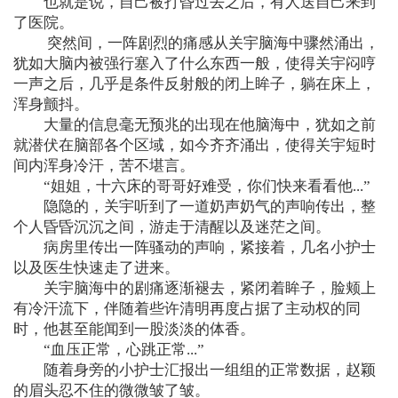
也就是说，自己被打昏过去之后，有人送自己来到
了医院。
突然间，一阵剧烈的痛感从关宇脑海中骤然涌出，
犹如大脑内被强行塞入了什么东西一般，使得关宇闷哼
一声之后，几乎是条件反射般的闭上眸子，躺在床上，
浑身颤抖。
大量的信息毫无预兆的出现在他脑海中，犹如之前
就潜伏在脑部各个区域，如今齐齐涌出，使得关宇短时
间内浑身冷汗，苦不堪言。
“姐姐，十六床的哥哥好难受，你们快来看看他...”
隐隐的，关宇听到了一道奶声奶气的声响传出，整
个人昏昏沉沉之间，游走于清醒以及迷茫之间。
病房里传出一阵骚动的声响，紧接着，几名小护士
以及医生快速走了进来。
关宇脑海中的剧痛逐渐褪去，紧闭着眸子，脸颊上
有冷汗流下，伴随着些许清明再度占据了主动权的同
时，他甚至能闻到一股淡淡的体香。
“血压正常，心跳正常...”
随着身旁的小护士汇报出一组组的正常数据，赵颖
的眉头忍不住的微微皱了皱。