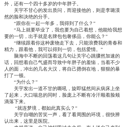
外，还有一个四十多岁的中年胖子。
关宇不甘心的发出质问，而迎接他的，则是李璐漠
然的脸和决绝的分手。
“跟你在一起一年多，我得到了什么？”
“马上就要毕业了，我也要为自己着想，他能给我想
要的一切，出手就是名牌包包奢侈品，你能么？”
“继续跟着你这种废物走下去，只能浪费我的青春和
精力，跟着他，我可以得到一切，包括爱情。”
脑海中不断的回荡着这几句让关宇心跳骤然加速的
话，回想着自己气盛而导致中年胖子的羞恼，当着不少
人的面，冲出的几名大汉，将自己摁倒在地，狠狠的暴
打了一顿。
“为什么？”
关宇发出一道不甘的嘶吼，旋即猛然间从病床上坐
了起来，大口喘息的同时，脸庞上不断有冷汗顺着脸颊
滴落下来。
“就连梦境，都如此真实么？”
关宇自嘲的苦笑一声，看了看周围的环境，很快辨
认出来，这里是医院。