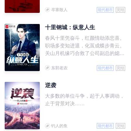
求真相踏入漫漫仕途，开启起伏跌宕
岑寨散人
又波澜壮阔的奋斗历程。
现代都市
完结
十里钢城：纵意人生
春风十里凭奋斗，红颜情劫添悲喜。
职场多变知进退，化茧成蝶步青云。
关山月机缘巧合救了公司副总的媳
妇，凭借自身地努力和美女姐姐的帮
东郭老农
助，从此开始了巅峰之路。
现代都市
完结
逆袭
大多数的单位斗争，起于人事调动，
止于背景对决……
钓人的鱼
现代都市
完结