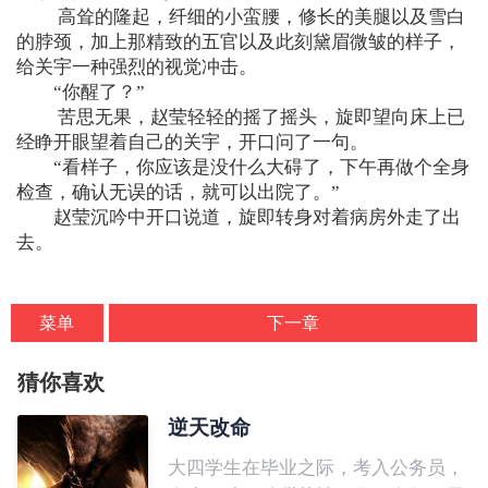
高耸的隆起，纤细的小蛮腰，修长的美腿以及雪白
的脖颈，加上那精致的五官以及此刻黛眉微皱的样子，
给关宇一种强烈的视觉冲击。
“你醒了？”
苦思无果，赵莹轻轻的摇了摇头，旋即望向床上已
经睁开眼望着自己的关宇，开口问了一句。
“看样子，你应该是没什么大碍了，下午再做个全身
检查，确认无误的话，就可以出院了。”
赵莹沉吟中开口说道，旋即转身对着病房外走了出
去。
菜单
下一章
猜你喜欢
逆天改命
大四学生在毕业之际，考入公务员，