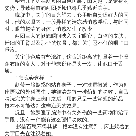
望着几乎尽在咫尺的白色医装，因为赵莹是俯身的
姿势，导致身前的两团挺翘也都几乎贴近关宇。
朦胧中，关宇的目光望去，心里暗自赞叹好大的同
时，他的双眼内，一股异样的清凉感悄然浮现，与此同
时，眼前赵莹的身体，悄然发生了改变。
两团巨大的挺翘瞬间映入关宇眼帘，白皙的皮肤，
纤细的手臂以及那**的锁骨，都让关宇忍不住的咽了口
唾液。
关宇脸色略有些涨红，这么近距离的打量着一个没
穿衣服的女人，对于他来说还是头一次，让他口干舌
燥。
“怎么会这样。”
赵莹一脸疑惑的站直身子，一对浅眉微皱，作为创
伤医院的外科医生，她很清楚每一种药剂的功效，自己
清洗完关宇身上伤口之后，用的只是一些常规的药品，
根本不可能达到这样逆天的效果。
况且，她翻遍了脑海中有关外伤的一些药物和治疗
手段，没有一种能有这么强悍功效的。
赵莹百思不得其解，根本没有注意到，床上躺着的
关宇目光在注视着她。