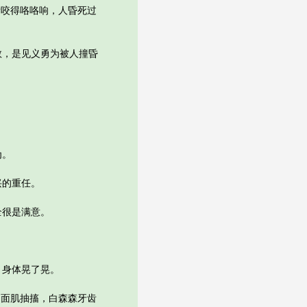
咬得咯咯响，人昏死过
，是见义勇为被人撞昏
为。
兴的重任。
很是满意。
身体晃了晃。
面肌抽搐，白森森牙齿