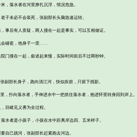
，落水者在河里挣扎沉浮，情况危急。
子未必不会装死，张副部长头脑急速运转。
事后有人质疑，两人撞在一起是事实，可以互相做证。
会碰瓷，他身子一歪……
门撞在一起，叙述起来慢，实际时间前后不过两秒钟。
。
张副部长身子，跑向清江河，快似疾箭，只留下残影。
里，扑向落水者，手伸进水中一把抓住落水者，抱进怀里转身回到岸上
，目睹见义勇为全过程。
水者是小孩子，小孩在水中距离岸边四、五米样子。
自己跳河，张副部长赶紧跑去河边。