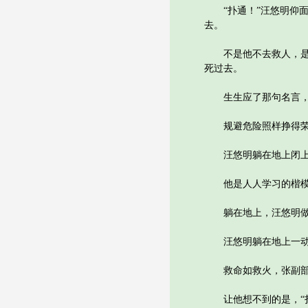
“扑通！”汪悠明仰面
去。
不是他不去救人，是在
死过去。
生生应了那句名言，世
规避危险照样挣得荣誉
汪悠明躺在地上闭上眼
他是人人学习的楷模，
躺在地上，汪悠明做起
汪悠明躺在地上一动不
救命如救火，张副部长
让他想不到的是，“扑