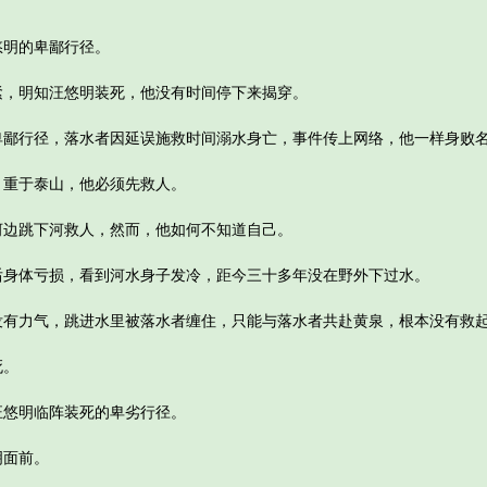
明的卑鄙行径。
明知汪悠明装死，他没有时间停下来揭穿。
行径，落水者因延误施救时间溺水身亡，事件传上网络，他一样身败
重于泰山，他必须先救人。
跳下河救人，然而，他如何不知道自己。
体亏损，看到河水身子发冷，距今三十多年没在野外下过水。
力气，跳进水里被落水者缠住，只能与落水者共赴黄泉，根本没有救起
死。
悠明临阵装死的卑劣行径。
面前。