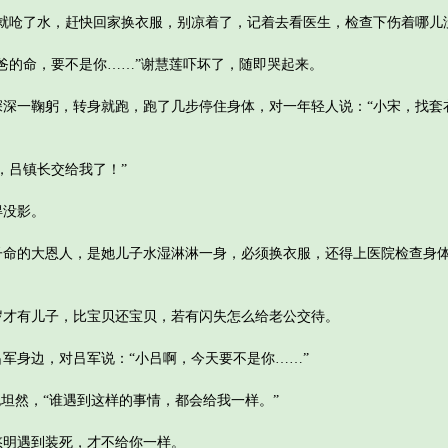
呛了水，赶快回家换衣服，别凉着了，记着去看医生，检查下伤着哪儿
的命，要不是你……”谢慧莲吓坏了，随即哭起来。
一鞠躬，转身就跑，跑了几步停住身体，对一年轻人说：“小宋，找套
吕镇长交给我了！”
没影。
的大恩人，是她儿子水湿淋淋一身，必须换衣服，还得上医院检查身体
有儿子，比宝贝还宝贝，若有闪失怎么给老公交待。
身边，对吕军说：“小吕啊，今天要不是你……”
坦然，“谁遇到这样的事情，都会给我一样。”
明遇到装死，才不给你一样。