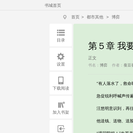
书城首页
首页
>
都市其他
>
博弈
目录
第５章 我
正文
设置
书名：
博弈
作者：
蚕豆
“有人落水了，救命啊
下载阅读
急促锐利呼喊声传遍四
汪悠明意识到，再往
加入书架
他送钱、送物、送脸皮