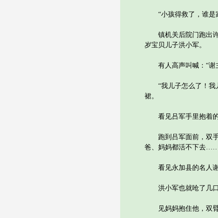
“小孩得救了，谁是家
镇机关后院门跑出许多
岁宝贝儿子洪小军。
有人高声叫喊：“谢主
“我儿子怎么了！我儿
裙。
看见吕军手里抱着的儿
跑到吕军面前，双手抢
爸、妈妈都活不下去……
看见永加县的名人谢蕙
洪小军也就呛了几口水
见妈妈抱住他，双臂一