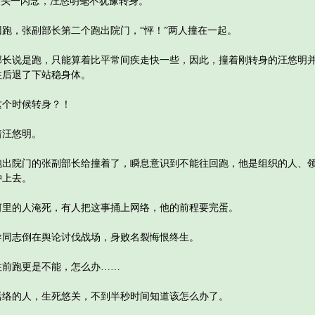
头一闪念，汪悠明毫不犹豫转身。
，张副部长第二个跑出院门，“怦！”两人撞在一起。
说是跑，只能算着比平常间疾走快一些，因此，撞着刚转身的汪悠明并
往后退了下站稳身体。
个时候转身？！
汪悠明。
院门的张副部长给撞着了，瞬息意识到不能往回跑，他是组织的人、领
冲上去。
的人淹死，有人把这事捅上网络，他的前程要完蛋。
志倒在舆论讨伐战场，身败名裂悔恨终生。
前跑更是不能，怎么办……
的人，生死悠关，不到半秒时间知道该怎么办了。