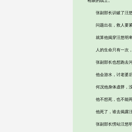
枪眼的战士。
张副部长识破了汪悠
问题出在，救人要紧，
就算他揭穿汪悠明卑鄙
人的生命只有一次，
张副部长也想跑去河边
他会游水，讨老婆后身
何况他身体虚胖，没有
他不想死，也不能
他死了，谁去揭露汪
张副部长愣站汪悠明