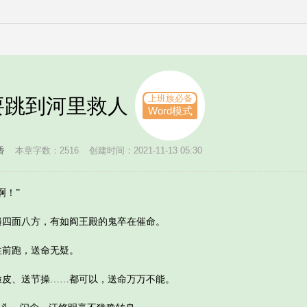
上班族必备
要跳到河里救人
Word模式
香
本章字数：2516
创建时间：2021-11-13 05:30
！”
面八方，有如阎王殿的鬼卒在催命。
前跑，送命无疑。
、送节操……都可以，送命万万不能。