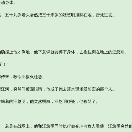
一动身体。
五十几岁老头居然把三十来岁的汪悠明撞翻在地，昏死过去。
撞上他才倒地，他下意识就要蹲下身体，去抱住倒在地上的汪悠明。
！”
传来，救命比救火还急。
河，突然间瞪圆眼睛，他成了跑去落水现场最前面的那个人。
着的汪悠明，他突然明白，汪悠明碰瓷，他被阴了。
若是在战场上，他和汪悠明同时执行命令冲向敌人雕堡，汪悠明突然倒