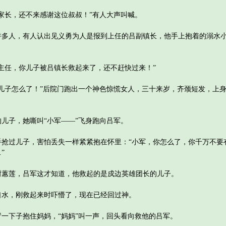
长，还不来感谢这位叔叔！”有人大声叫喊。
人，有人认出见义勇为人是报到上任的吕副镇长，他手上抱着的溺水小
任，你儿子被吕镇长救起来了，还不赶快过来！”
子怎么了！”后院门跑出一个神色惊慌女人，三十来岁，齐颈短发，上身
子，她嘶叫“小军——”飞身跑向吕军。
过儿子，害怕丢失一样紧紧抱在怀里：“小军，你怎么了，你千万不要
”
莲，吕军这才知道，他救起的是戍边英雄团长的儿子。
，刚救起来时吓懵了，现在已经回过神。
下子抱住妈妈，“妈妈”叫一声，回头看向救他的吕军。