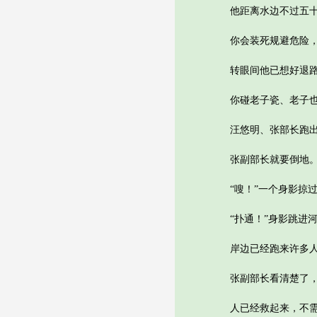
他距离水边不过五十米
你会装死规避危险，老
转眼间他已想好退路，
你碰老子瓷、老子也
汪悠明、张部长跑出院
张副部长就要倒地
“嗖！”一个身影掠过
“扑通！”身影跳进河
岸边已经跑来许多人
张副部长看清楚了，落
人已经救起来，不需要