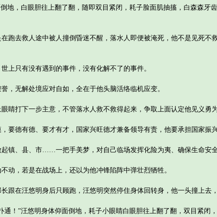
倒地，白眼胆往上翻了翻，随即双目紧闭，耗子脸面肌抽搐，白森森牙齿
跑去救人途中被人撞倒昏迷不醒，落水人即便被淹死，他不是见死不救
上只有没有遇到的事件，没有化解不了的事件。
，无解处境应对自如，全在于他头脑活络临机应变。
睛打下一步主意，不管落水人救不救得起来，争取上面认定他见义勇
要德有德、要才有才，国家兴旺德才兼备领导有责，他要承担国家振
镇、县、市……一把手美梦，对自己临场发挥化险为夷、确保生命安全
动，若是在战场上，还以为他冲锋陷阵中弹壮烈牺牲。
跟在汪悠明身后只顾跑，汪悠明突然停住身体回转身，他一头撞上去，
通！”汪悠明身体仰面倒地，耗子小眼睛白眼胆往上翻了翻，双目紧闭，