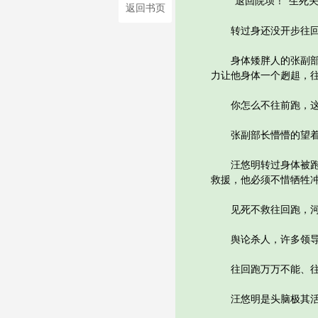
“退回院坝！”生死关
返回书页
转过身还没开步往回跑
身体矮胖人的张副部长
力让他身体一个趔趄，
你怎么不往前跑，这
张副部长懵懵的望着
汪悠明转过身体被跑出
救援，他必须不惜牺牲
见死不救往回跑，河里
舆论杀人，许多领导同
往回跑万万不能、往
汪悠明是头脑极其活络