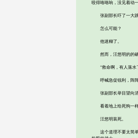
咬得咯咯响，没见着动
张副部长吓了一大跳，
怎么可能？
他迷糊了。
然而，汪悠明的的确确
“救命啊，有人落水了
呼喊急促锐利，阵阵
张副部长举目望向清江
看着地上给死狗一样躺
汪悠明装死。
这个道理不要太简单，