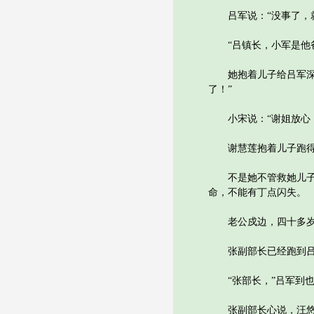
吕军说：“没事了，就
“吕镇长，小军是他爸
她抱着儿子给吕军深深
了！”
小宋说：“谢姐放心，
谢慧莲抱着儿子跑得
不是她不管救她儿子命
命，不能有丁点闪失。
老公戍边，四十多岁才
张副部长已经跑到吕军
“张部长，”吕军到也
张副部长心说，汪悠