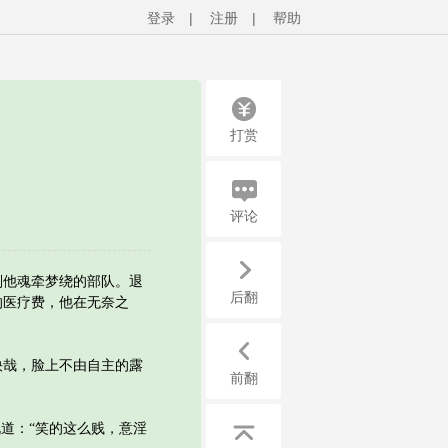
登录
|
注册
|
帮助
打赏
评论
他魂牵梦绕的部队。退
后翻
的医疗费，他在无奈之
哉，脸上不由自主的露
前翻
道：“笑的这么贱，意淫