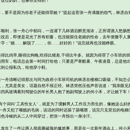
这位奶奶，也够你受得的！”
，要不是因为你老子还能得罪她？”提起这茬张一舟满腹的怨气，林丞自
利，张一舟心中郁闷，一连灌下几杯酒后醉意渐浓，正所谓酒入愁肠愁
退役后，即便是花光了所有积蓄，也没能留住老娘的性命，去年便撒手人
字：“娘……解脱了……，你……好好的！”说完就再也没能睁眼。
比鸡早,睡得比狗晚,吃得比猪差,干得比牛多。就因为得罪了小车班的
间用车，电话总会第一时间打给他；只要是严寒酷暑、午夜凌晨，总是他
实则公报私仇，给他穿小鞋。
舟清晰记得那次与同为政府小车班司机的林丞在楼梯口吸烟，不知怎么
人，尤其是美女，话题自然不很正经。林丞突然压低声音说道：“我亲眼见
前挡风玻璃看到驾驶位的年长男人抱了抱副驾驶上的何小禾，才让她下车！
个词叫‘工具性女人’，就是为了缓解男人工作压力而生的，像她这么好
张一舟又犯了嘴贱的毛病，说话的同时还舔了舔嘴唇，说完只见背后的电梯
面色冷峻的从二人中间穿过，把张一舟惊出一身冷汗。
生了一件让两人彻底撕破脸的尴尬事，那是在一次新年酒会上，何小禾