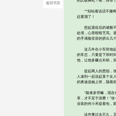
的比较爽吧？唉，得罪了
返回书页
“*别站着说话不腰疼
赶紧溜了！
想起退役后的诸般不顺
处境，心里暗暗咒骂。
的手满脸笑容的挤出几个
这几年在小车班他起得
的常态，只要是下班时
他，让他多赚点补助，
提起两人的恩怨，张一
人凑到一起说起某个女
的奥迪送她上班，隔着
“能者多劳嘛，现在有
享，才不至于浪费！”
业装的何小禾提着包，
这件事过去不久，又发