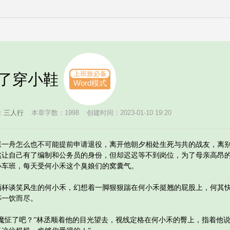
上班族必备
惯了穿小鞋
Word模式
：
三人行
本章字数：1998
创建时间：2023-01-10 19:20
舟怎么也不可能提前申请退役，离开他朝夕相处生死与共的战友，离别
然让自己有了编制和公务员的身份，但却迟迟等不到岗位，为了母亲高昂
小车班，每天受何小禾这个臭娘们的窝囊气。
谈笑风生的何小禾，幻想着一脚狠狠踹在何小禾挺翘的屁股上，何其快
杯一饮而尽。
怔了吧？”林丞顺着他的目光望去，视线定格在何小禾的臀上，指着他说