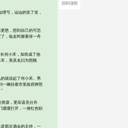
回到顶部
知理亏，讪讪的笑了笑，
更愁，想到自己的可悲
寰了，临走时握着张一舟
班长何小禾，加班成了他
出车，美其名曰为照顾
的就说起了何小禾。男
到一辆挂着市里政府牌照
”
的资源，更应该充分共
门缓缓打开，一身红色职
是那次酒会的主持，一