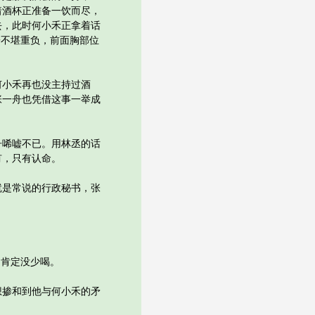
着酒杯正准备一饮而尽，
去，此时何小禾正拿着话
子不堪重负，前面胸部位
小禾再也没主持过酒
张一舟也凭借这事一举成
唏嘘不已。用林丞的话
有，只有认命。
是常说的行政秘书，张
肯定没少喝。
掺和到他与何小禾的矛
。