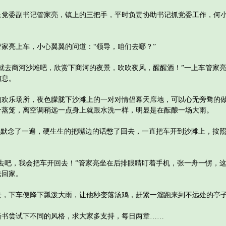
委副书记管家亮，镇上的三把手，平时负责协助书记抓党委工作，何小
亮上车，小心翼翼的问道：“领导，咱们去哪？”
去商河沙滩吧，欣赏下商河的夜景，吹吹夜风，醒醒酒！”一上车管家亮
信息。
乐场所，夜色朦胧下沙滩上的一对对情侣幕天席地，可以心无旁骛的做
个蒸笼，离空调稍远一点身上就跟水洗一样，明显是在酝酿一场大雨。
默念了一遍，硬生生的把嘴边的话憋了回去，一直把车开到沙滩上，按照
吧，我会把车开回去！”管家亮坐在后排眼睛盯着手机，张一舟一愣，这
法回家。
下车便降下瓢泼大雨，让他秒变落汤鸡，赶紧一溜跑来到不远处的亭
尝试下不同的风格，求大家多支持，每日两章……