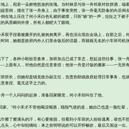
在地上，宛若一朵娇艳怒放的玫瑰。当时林丞与张一舟邻座对饮拼酒，端
趔趄歪倒，撞在了张一舟身上，由于事发突然，张一舟毫无防备的向后倒
倒在地上压住了何小禾白色礼裙的裙摆，只听“哧”的一声，拉扯之下裙
限的风景瞬间外泄，所有人都瞪大了眼睛。
双手捏着被撕开的礼裙匆匆离开，再也没出现在会场上，自那之后，何
段时间，她都是政府内外人们茶余饭后的话题，而籍籍无名的小车班司机
了，各种小鞋纷至沓来，加班加点已成了常态，想起这些往事，张一舟
——上面有人，对他自然是任意拿捏；他张一舟是讨饭的搬家——一无所
班长，但她却是镇党政办副主任，负责协助镇政府处理日常事务，也就
任意拿捏、毫无还手之力的。
一个人闷闷的起身，准备回家睡觉，何小禾却叫住了他。
家。”何小禾才不管他喝没喝酒，颐指气使的道，她自己也是一脸红晕，
擦了擦满头的汗，有心要推脱，但看到小车班的人纷纷逃离，谁也不想
点点头，心中却犯嘀咕：来之前明明说的可以开怀畅饮，最后又闹这一出