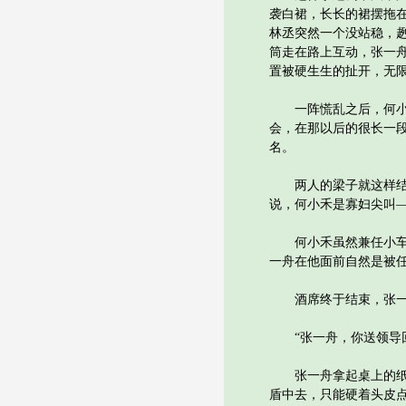
袭白裙，长长的裙摆拖
林丞突然一个没站稳，
筒走在路上互动，张一舟
置被硬生生的扯开，无
一阵慌乱之后，何小禾
会，在那以后的很长一
名。
两人的梁子就这样结下
说，何小禾是寡妇尖叫
何小禾虽然兼任小车班
一舟在他面前自然是被
酒席终于结束，张一舟
“张一舟，你送领导回
张一舟拿起桌上的纸巾
盾中去，只能硬着头皮