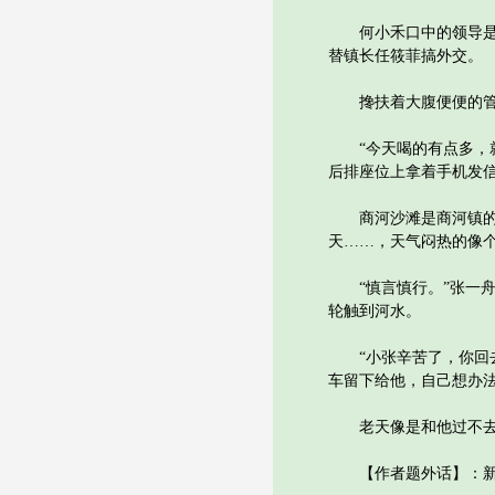
何小禾口中的领导是党
替镇长任筱菲搞外交。
搀扶着大腹便便的管家
“今天喝的有点多，就
后排座位上拿着手机发
商河沙滩是商河镇的欢
天……，天气闷热的像
“慎言慎行。”张一舟
轮触到河水。
“小张辛苦了，你回去
车留下给他，自己想办
老天像是和他过不去，
【作者题外话】：新书