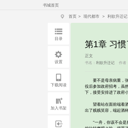
书城首页
首页
>
现代都市
>
利欲升迁记
目录
第1章 习
正文
设置
书名：
利欲升迁记
作者
要不是母亲病重，张一
下载阅读
役后参加政府招考，虽
下，接受安排进了政府
望着站在面前端着酒杯
加入书架
出了贱贱笑容，端起酒
“一舟，你该不会是魔