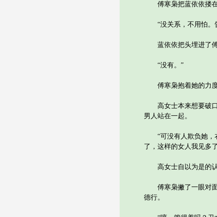
傅寒枭把蓝依依搂在
“没关系，不用怕。告
蓝依依把头埋进了傅
“没有。”
傅寒枭抱着她的力度加
高女士本来想要破口大
男人站在一起。
“可没有人欺负她，衣
了，这样的女人我见多了
高女士自以为是的认为
傅寒枭撇了一眼对面穿
德行。