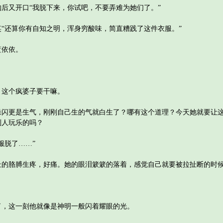
又开口“我脱下来，你试吧，不要弄难为她们了。”
还算你有自知之明，浑身穷酸味，简直糟践了这件衣服。”
依依。
这个疯婆子要干嘛。
更是生气，刚刚自己生的气就白生了？哪有这个道理？今天她就要让这
别人玩乐的吗？
脱了……”
胳膊生疼，好痛。她的眼泪簌簌的落着，感觉自己就要被拉扯断的时
这一刻他就像是神明一般闪着耀眼的光。