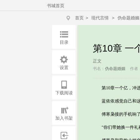
书城首页
首页
>
现代言情
>
伪命题婚姻
目录
第10章 
正文
设置
书名：
伪命题婚姻
作者
第10章一个亿，冲
下载阅读
蓝依依感觉自己和这里
傅寒枭接的手机响了
加入书架
“你们带她换一件礼裙