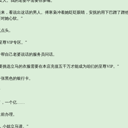
人。我的老婆不需要你多嘴。”
，看说出这话的男人。傅寒枭冲着她眨眨眼睛，安抚的用下巴蹭了蹭他
对她心软。”
点头。
VIP专区。”
帮自己老婆说话的服务员问话。
挑选立马的衣服需要在本店充值五千万才能成为咱们的至尊VIP。”
张黑色的银行卡。
”
，一个亿……
前办理。
小姐立马请。”