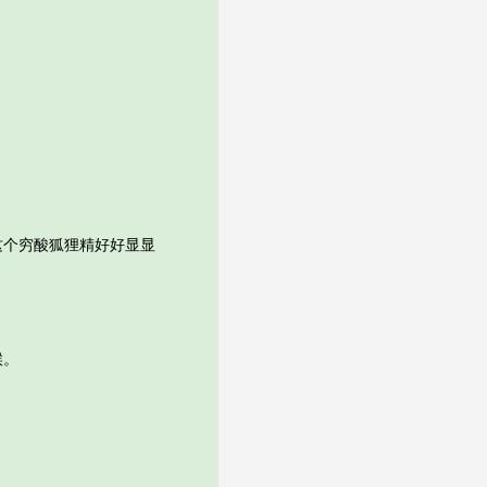
个穷酸狐狸精好好显显
候。