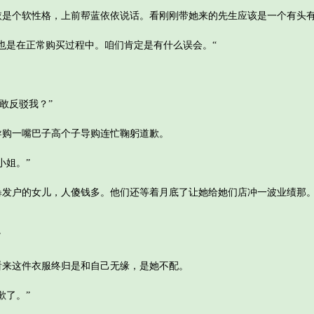
个软性格，上前帮蓝依依说话。看刚刚带她来的先生应该是一个有头有
是在正常购买过程中。咱们肯定是有什么误会。“
敢反驳我？”
一嘴巴子高个子导购连忙鞠躬道歉。
姐。”
户的女儿，人傻钱多。他们还等着月底了让她给她们店冲一波业绩那。
。
”
这件衣服终归是和自己无缘，是她不配。
了。”