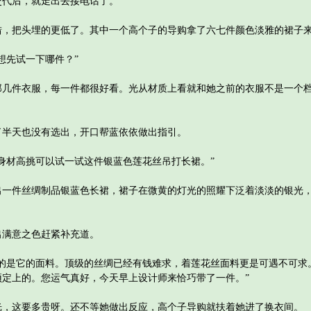
代后，就走出去接电话了。
把头埋的更低了。其中一个高个子的导购拿了六七件颜色淡雅的裙子来
先试一下哪件？”
件衣服，每一件都很好看。光从材质上看就和她之前的衣服不是一个档
天也没有选出，开口帮蓝依依做出指引。
材高挑可以试一试这件银蓝色莲花丝吊打长裙。”
件丝绸制品银蓝色长裙，裙子在微黄的灯光的照耀下泛着淡淡的银光，
满意之色赶紧补充道。
是它的面料。顶级的丝绸已经有钱难求，着莲花丝面料更是可遇不可求
预定上的。您运气真好，今天早上设计师来恰巧带了一件。”
这要多贵呀。还不等她做出反应，高个子导购就扶着她进了换衣间。