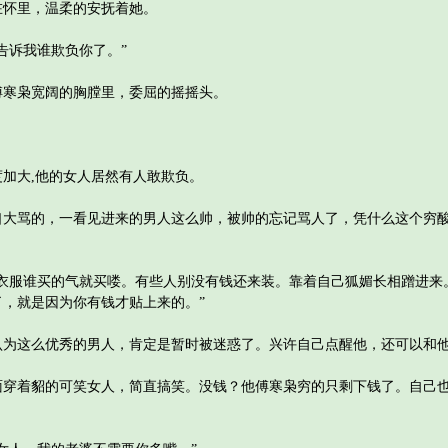
怀里，温柔的安抚着她。
诉我谁欺负你了。”
寒枭宽阔的胸膛里，委屈的摇摇头。
大,他的女人居然有人敢欺负。
骂的，一看见进来的男人这么帅，被帅的忘记骂人了，凭什么这个穷酸
服谁买的气就买喽。有些人别没有钱还来装。靠着自己狐媚长相蹭进来
，就是因为你有钱才贴上来的。”
这么优秀的男人，肯定是暂时被迷惑了。兴许自己点醒他，还可以和他
着貂的可笑女人，简直搞笑。没钱？他傅寒枭穷的只剩下钱了。自己也