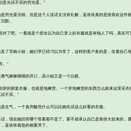
是光试不买的穷光蛋。”
穷光蛋没错。但是这个人说话太没有礼貌，蓝依依真的是很喜欢这件裙
了沉默。
对了吧。一看就是个捞女以为自己穿上好衣服就是有钱人了吗，真实可
了导购小姐，她们早已经习以为常了，这样的客户多的是，仗着自己有
。“
气哆哆嗦嗦的开口，高小姐又是一个白眼。
穿的那套衣服，也就是地摊货。一个穿地摊货的东西怎么敢来这里买衣
试不买。“
生气，一个臭穷酸凭什么可以比她先试这么好看的衣服。
，现在她回答哪个答案都不是了。要不就承认自己是靠傍大款来的，要
了，蓝依依着急的都要哭了。