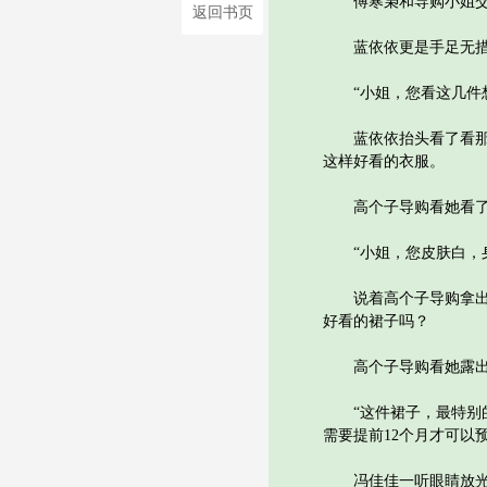
傅寒枭和导购小姐交
返回书页
蓝依依更是手足无措，
“小姐，您看这几件想
蓝依依抬头看了看那几
这样好看的衣服。
高个子导购看她看了半
“小姐，您皮肤白，身
说着高个子导购拿出一
好看的裙子吗？
高个子导购看她露出
“这件裙子，最特别的
需要提前12个月才可以
冯佳佳一听眼睛放光，