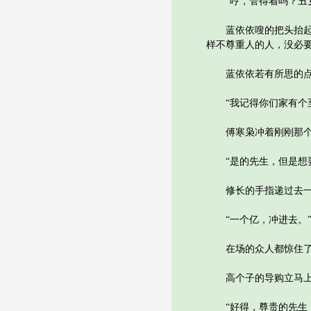
“哼，管得着吗？丑女
蓝依依嗖的把头抬起来
样不尊重人的人，没必要
蓝依依若有所思的点
“我记得你们家有个至尊
傅寒枭冲着刚刚那个
“是的先生，但是想要
修长的手指递过去一
“一个亿，冲进去。
在场的众人都惊住了
高个子的导购立马上
“好得，尊贵的先生，