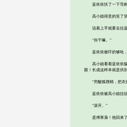
蓝依依扶了一下导购后
高小姐得意的笑了笑“
说着上手就要去拉蓝
“你干嘛。“
蓝依依被吓的够呛，
高小姐看着蓝依依躲闪
眼！长成这样本就是供
“穷酸狐狸精，把衣服
蓝依依被高小姐拉扯的
“滚开。”
是傅寒枭！他回来了，