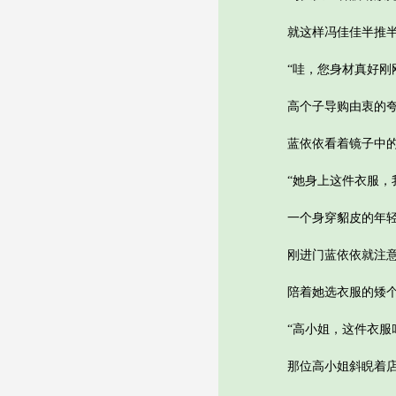
就这样冯佳佳半推半
“哇，您身材真好刚刚
高个子导购由衷的夸
蓝依依看着镜子中的自
“她身上这件衣服，我
一个身穿貂皮的年轻
刚进门蓝依依就注意到
陪着她选衣服的矮个
“高小姐，这件衣服咱
那位高小姐斜睨着店员