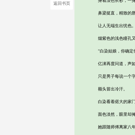
身着淡色长衫，一身粗
返回书页
鼻梁挺直，精致的唇
让人无端生出忧色
烟紫色的浅色瞳孔又
“白染姑娘，你确定你
亿涑再度问道，声如
只是男子每说一个字
额头冒出冷汗。
白染看着偌大的家门口
面色淡然，眼里却掩
她跟随师傅离家八年