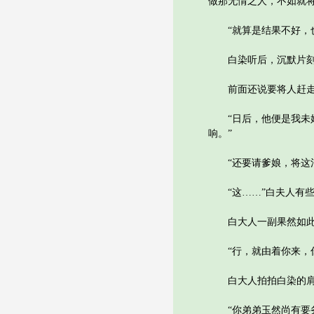
做那无情之人，不如就将
“就算是结果不好，也
白染听后，沉默片刻：
前面还说要将人赶走
“日后，他便是我未婚
响。”
“还要请爹娘，将这消
“这……”白夫人有些
白大人一副果然如此
“行，就由着你来，你
白大人拍拍白染的肩
“你弟弟玉然尚有要务