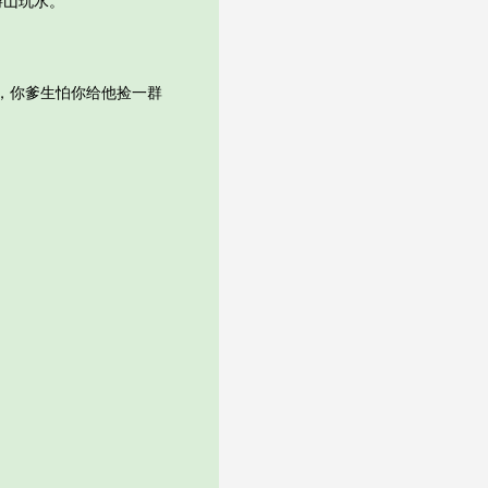
游山玩水。
，你爹生怕你给他捡一群