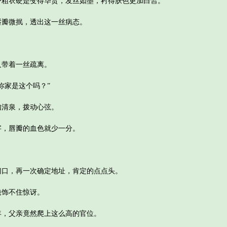
衣硬是变得华贵，发丝如墨，衬得肤色更加白皙。
瓣微抿，透出这一丝病态。
。
带着一丝疏离。
家是这个吗？”
清泉，拨动心弦。
，唇瓣的血色就少一分。
，再一次确定地址，肯定的点点头。
饰不住惊讶。
，父亲竟然爬上这么高的官位。