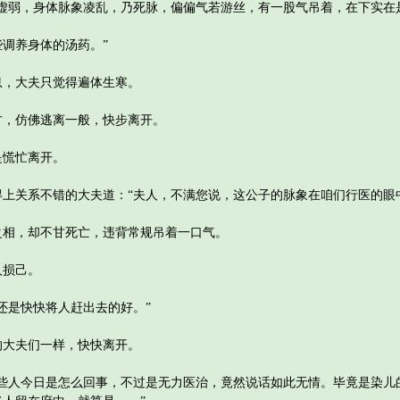
弱，身体脉象凌乱，乃死脉，偏偏气若游丝，有一股气吊着，在下实在
调养身体的汤药。”
，大夫只觉得遍体生寒。
，仿佛逃离一般，快步离开。
慌忙离开。
关系不错的大夫道：“夫人，不满您说，这公子的脉象在咱们行医的眼中
，却不甘死亡，违背常规吊着一口气。
损己。
是快快将人赶出去的好。”
大夫们一样，快快离开。
人今日是怎么回事，不过是无力医治，竟然说话如此无情。毕竟是染儿