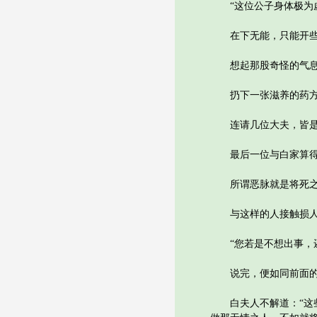
“这位公子身体极为虚
在下无能，只能开些
想起那股奇怪的气息
扔下一张滋养的药方
连请几位大夫，皆是
最后一位与白家算得上
所谓恶脉就是将死之相
与这样的人接触损人
“您若是不想出事，还
说完，便如同前面的
白夫人不解道：“这些