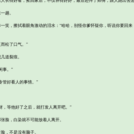
长得好看，捡回家后，不仅养得好好，最后还拜了师傅，跟人跑出去
一趟。
笑，擦拭着眼角激动的泪水：“哈哈，别怪你爹怀疑你，听说你要回来
而松了口气。”
几道裂痕。
事。”
管好看人的事情。”
，等他好了之后，就打发人离开吧。”
张脸，白染就不可能放着人离开。
脸，不是没有脑子。