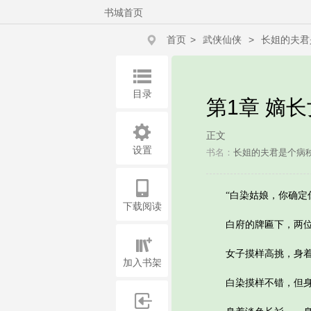
书城首页
首页
>
武侠仙侠
>
长姐的夫君
目录
第1章 嫡
正文
设置
书名：
长姐的夫君是个病
“白染姑娘，你确定你
下载阅读
白府的牌匾下，两位
女子摸样高挑，身着简
加入书架
白染摸样不错，但身侧