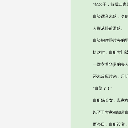
“亿公子，待我归家结
白染话音未落，身侧
人影从眼前滑落。
白染抱住昏过去的男
恰这时，白府大门被
一群衣着华贵的夫人
还未反应过来，只听
“白染？！”
白府嫡长女，离家多
以至于大家都知道白
而今日，白府设宴，