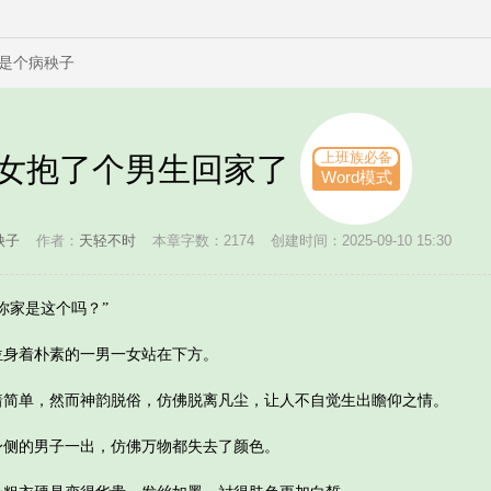
是个病秧子
上班族必备
长女抱了个男生回家了
Word模式
秧子
作者：
天轻不时
本章字数：2174
创建时间：2025-09-10 15:30
家是这个吗？”
身着朴素的一男一女站在下方。
单，然而神韵脱俗，仿佛脱离凡尘，让人不自觉生出瞻仰之情。
的男子一出，仿佛万物都失去了颜色。