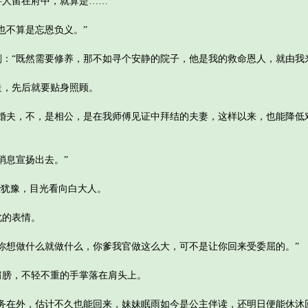
人留在府中，就算是……”
不算是忘恩负义。”
“既然需要修养，那不如寻个安静的院子，他是我的救命恩人，就由我来
，先后就要贴身照顾。
夫，不，是相公，是在我师傅见证中拜结的夫妻，这样以来，也能降低
息宣扬出去。”
犹豫，目光看向白大人。
的表情。
想做什么就做什么，你爹我官做这么大，可不是让你回来受委屈的。”
膀，不轻不重的手掌落在肩头上。
在外，估计不久也能回来，妹妹眠雨如今是公主伴读，还明日便能休沐