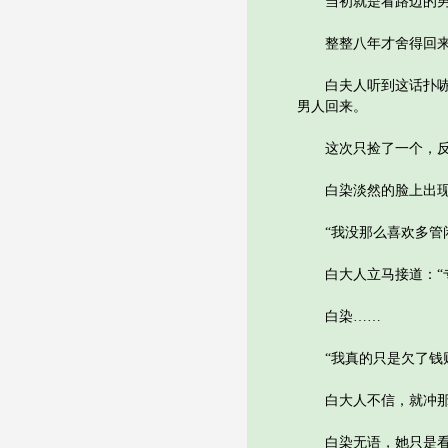
当初就是看路边的男人
整整八年才舍得回来
白夫人听到这话扑哧一
男人回来。
这次只捡了一个，反
白染淡然的脸上出现
“我没那么喜欢多管闲
白大人立马接道：“专
白染……
“我真的只是欠了钱财
白大人不信，就冲那
白染无语，她只是看