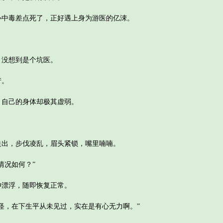
毒差点死了，正好遇上身为游医的亿涑。
没想到是个坑医。
产。
自己的身体却极其虚弱。
，步伐凌乱，眉头紧锁，嘴里喃喃。
况如何？”
漂浮，随即恢复正常。
，在下生平从未见过，实在是有心无力啊。”