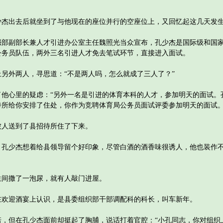
出去后就坐到了与他现在的座位并行的空座位上，又回忆起这几天发
副部长兼人才引进办公室主任魏照光当众宣布，孔少杰是国际级和国家
公务员队伍，两外三名引进人才免去笔试环节，直接进入面试。
外两人，寻思道：“不是两人吗，怎么就成了三人了？”
心里的疑虑：“另外一名是引进的体育本科的人才，参加明天的面试。
待所给你安排了住处，你作为竞聘体育局公务员面试评委参加明天的面试。
人送到了县招待所住了下来。
少杰想着给县领导留个好印象，尽管白酒的酒香味很诱人，他也装作不
间撒了一泡尿，就有人敲门进屋。
迎酒宴上认识，是县委组织部干部调配科的科长，叫车新年。
但在孔少杰面前却挺起了胸脯，说话打着官腔：“小孔同志，你对组织