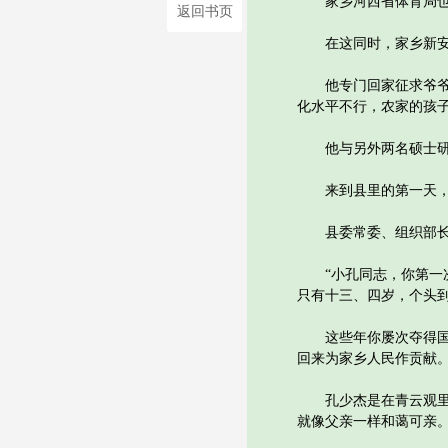
家乡河西省体育局也向
返回书页
在这同时，家乡新安市
他专门回家征求爷爷奶
化水平不行，农家的孩
他与另外两名硕士研究
来到县里的第一天，县
县委常委、组织部长文
“小孔同志，你第一次
只有十三、四岁，个头
这些年你屡次夺得国际
回来为家乡人民作贡献。
孔少杰是在青云观里做
就像父亲一样和蔼可亲