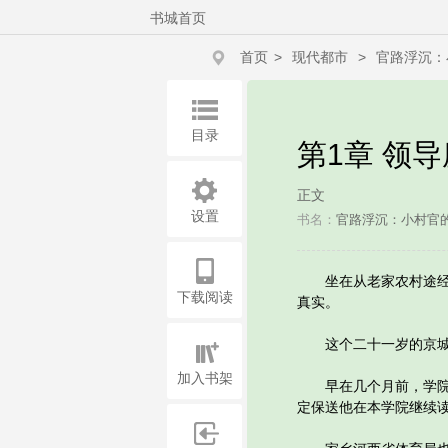
书城首页
首页
>
现代都市
>
官路浮沉：
目录
第1章 领
正文
设置
书名：
官路浮沉：小村官
坐在从老家农村途经县
下载阅读
真实。
这个二十一岁的京城大
加入书架
早在几个月前，学院领
定保送他在本学院继续