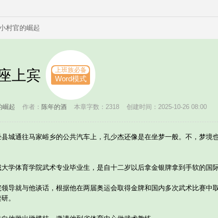
小村官的崛起
上班族必备
导座上宾
Word模式
的崛起
作者：
陈年的酒
本章字数：2318
创建时间：2025-10-26 08:00
城通往马家峪乡的公共汽车上，孔少杰还像是在坐梦一般。不，梦境也
学体育学院武术专业毕业生，是自十二岁以后拿金银牌拿到手软的国际
导就与他谈话，根据他在两届奥运会取得金牌和国内多次武术比赛中取
读研。