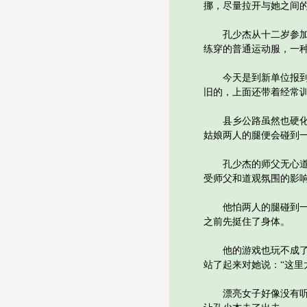
挪，尽量拉开与她之间
孔少杰从十二岁参加体
练穿的普通运动服，一
今天是到新单位报到，
旧的，上面还带着经常
县乡公路虽然也硬化了
姑娘两人的腿便会碰到
孔少杰的师父无心道人
受师父和道观氛围的影
他怕两人的腿碰到一起
之前先挺住了身体。
他的游戏也玩不成了，
站了起来对她说：“这里
漂亮女子好像没有听见