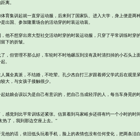
的距离。
育集训起就一直穿运动服，后来到了国家队、进入大学，身上便是两种
种是出国、参加隆重场合的活动穿的时装运动装。
他不想穿出席大型社交活动时穿的时装运动服，只穿了平常训练时穿的
训留下的折皱。
，但管理不那么好，车轮时不时地碾压到没有及时清扫掉的小石头上面
一起。
属全真派，不结婚，不吃荤。孔少杰自打三岁跟着师父学武后在观里呆
响较大，与女孩子接触很少。
姑娘会误以为是自己有意识的，把自己当成轻浮的人，每当车身晃的时
感觉到比平常训练还紧张。估算着到马家峪乡还得有约一个小时的时间
太热了，我到那边空座上去。”
他的话，依旧低头玩着手机，脸上的表情也没有任何变化，把两条洁白