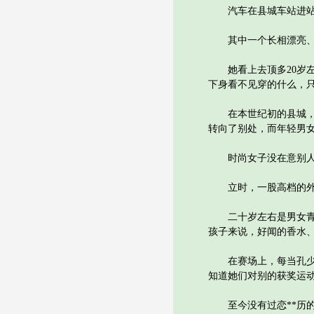
汽车在县城车站进站打
其中一个长相漂亮、打
她看上去顶多20岁左
下身看不见穿的什么，只
在本世纪初的县城，像
转向了别处，而年轻男
时尚女子没在意别人的
立时，一股高档的外国
二十岁左右是男女青年
孩子来说，好闻的香水
在赛场上，每当孔少杰
知道她们对别的获奖运
至今没有过恋**历的