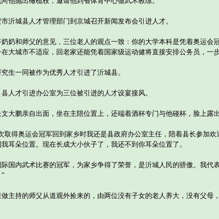
他抛出橄榄枝，邀请他到省体育中心做武术教练。
沂城县人才管理部门到京城召开新闻发布会引进人才。
奶和师父的意见，三位老人的观点一致：你的大学本科是凭着奥运会冠
子在大城市不适应，回老家还能凭着国家级运动健将直接安排公务员，一
生一同被作为优秀人才引进了沂城县。
人才引进办公室为三位被引进的人才设宴接风。
大鹏亲自出面，坐在主陪位置上，还端着酒杯专门与他碰杯，脸上露出
取得奥运会冠军回到家乡时我还是县政府办公室主任，陪着县长参加欢
到我耳朵位置。现在长成大小伙子了，我还不到你耳朵位置了。
国内武术比赛的冠军，为家乡争得了荣誉，是沂城人民的骄傲。我代表
”
主持的师父从道观外捡来的，由两位没有子女的老人养大，没有父母，
。