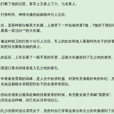
断了他的沉思，客车上又新上了六、七名客人。
扮时尚、神情冷傲的姑娘格外引人注目。
右，是那种肤白貌美大长腿，上身穿了一件短袖杏黄T恤，T恤的下摆拉
看着一双洁白**的大长腿。
这种前卫的打扮十分引人注目。车上的妇女和老人看着时尚女子的穿着
女则把目光聚集在她的身上。
反应，上车后看了一眼手里的车票，迈着大长腿坐到了孔少杰的身旁
进口香水的味道直入孔少杰的鼻孔。
青春发育期的高峰，是人生中欲求旺盛、对异性充满着好奇的年纪。尤
、化妆品都能令其暇想到女子的全身所有部位。
站在领奖台最高处胸前挂着奖章的时候，有无数女孩子高喊“我爱你”、“
动员也会这样喊，自己也从没有动过心。
孔少杰面对这位漂亮女子，竟然对自己穿着这身沾有尘土的衣服感到了