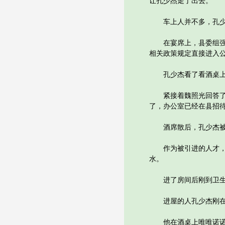
让孔少杰走了出去。
车上人并不多，孔少杰
在宴席上，县委组强部
相关政策规定直接进入
孔少杰看了看酒桌上另
紧接着魏照光回答了他
了，办公室已经在县招
酒席散后，孔少杰被
作为被引进的人才，孔
水。
进了房间后刚到卫生
进屋的人孔少杰刚在欢
他在酒桌上唯唯诺诺，