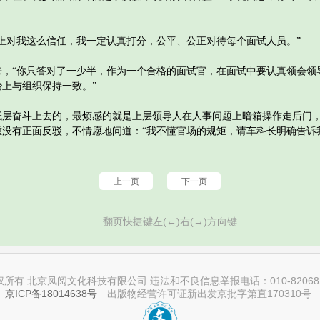
对我这么信任，我一定认真打分，公平、公正对待每个面试人员。”
“你只答对了一少半，作为一个合格的面试官，在面试中要认真领会领
上与组织保持一致。”
奋斗上去的，最烦感的就是上层领导人在人事问题上暗箱操作走后门，
重没有正面反驳，不情愿地问道：“我不懂官场的规矩，请车科长明确告诉
上一页
下一页
翻页快捷键左(←)右(→)方向键
权所有 北京凤阅文化科技有限公司 违法和不良信息举报电话：010-820682
京ICP备18014638号
出版物经营许可证新出发京批字第直170310号