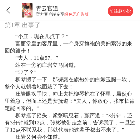
青云官道
前往趣小说
官方客户端专享
绿色无广告版
第1章 出事了
“小庄，现在几点了？”
富丽堂皇的客厅里，一个身穿旗袍的美妇紧张的来
回的踱步！
“夫人，11点57。”
站在一旁的庄岩立马回道。
“57了？”
柳琴愣了一下，那裸露在旗袍外的白嫩玉腿一软，
整个人就朝着地面栽了下去！
庄岩眼疾手快，冲上去把柳琴抱在了怀里，虽然心
里着急，但面上还是安抚道：“夫人，你放心，张市长肯
定能回来的。”
柳琴摇了摇头，紧张喘息着，颤声道：“3分钟，还
有3分钟就到12点，张彬被带走之前，告诉我了，一旦过
了12点不联系我，那就代表他这辈子都出不来了。”
庄岩又何尝不知道。