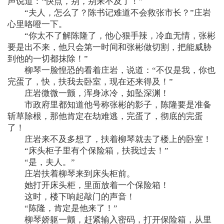
声说道：“快点，别，别来不及了！”
“夫人，怎么了？陈书记难道不会救张市长？”庄岩
心里咯噔一下。
“你太不了解陈隆了，他心狠手辣，冷血无情，张彬
要是出不来，他只会第一时间和张彬做切割，把能威胁
到他的一切都抹除！”
柳琴一脸惶恐的看着庄岩，说道：“不仅是我，你也
完蛋了，快，扶我去卧室，现在还来得及！”
庄岩微微一颤，浑身冰冷，如坠深渊！
市政府里都知道他号称张彬的影子，陈隆要是准备
斩草除根，那他肯定在劫难逃，完蛋了，彻底的完蛋
了！
庄岩来不及多想了，扶着柳琴就去了楼上的卧室！
“床头柜子里有个保险箱，扶我过去！”
“是，夫人。”
庄岩扶着柳琴来到床头柜前。
她打开床头柜，里面放着一个保险箱！
这时，楼下响起敲门的声音！
“陈隆，肯定是他来了！”
柳琴娇躯一颤，赶紧输入密码，打开保险箱，从里