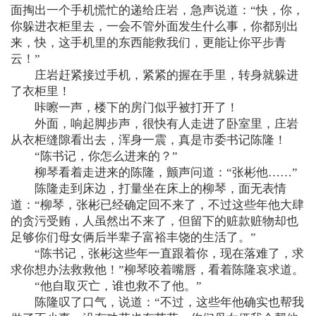
面掏出一个手机慌忙的递给庄岩，急声说道：“快，你，
你躲进衣柜里去，一会不管外面发生什么事，你都别出
来，快，这手机里的东西能救我们，更能让你平步青
云！”
庄岩赶紧接过手机，紧紧的握在手里，转身就躲进
了衣柜里！
咔嚓一声，楼下的房门似乎被打开了！
外面，响起脚步声，很快有人走进了卧室里，庄岩
从衣柜缝隙看出去，浑身一震，真是市委书记陈隆！
“陈书记，你怎么进来的？”
柳琴看着走进来的陈隆，颤声问道：“张彬他……”
陈隆走到床边，打量坐在床上的柳琴，面无表情
道：“柳琴，张彬已经确定回不来了，不过这些年他大肆
的贪污受贿，人虽然出不来了，但留下的赃款赃物却也
足够你们母女俩后半辈子富裕丰饶的生活了。”
“陈书记，张彬这些年一直跟着你，现在落难了，求
求你想办法救救他！”柳琴咬着嘴唇，看着陈隆哀求道。
“他自取灭亡，谁也救不了他。”
陈隆叹了口气，说道：“不过，这些年他确实也帮我