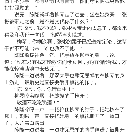
做了不少事，没有功劳也有苦劳，你们母女俩我会帮他
好好照顾的！”
说完，陈隆就朝着柳琴走了过去，坐在她身旁：“张
彬被带走之前，是不是交代你了什么？”
“陈书记，我不知道，张彬被带走的太急了，都没来
得及和我说一句话。”柳琴摇头说道。
“柳琴，你糊涂啊，张彬的案子已经盖棺定论，这辈
子都不可能出来，谁也救不了他！”
陈隆脸庞神色一沉，把手放在柳琴的身上，说
道：“现在只有我才能救你们母女啊，好好的配合我，才
能在惊涛骇浪中安然无恙！”
陈隆一边说着，那双大手也肆无忌惮的在柳琴的身
上游走，最后更是直接要解开旗袍的扣子。
“陈书记，你，你请自重！”
柳琴咬着嘴唇，把陈隆的手推开！
“敬酒不吃吃罚酒！”
陈隆冷哼一声，一把掐住柳琴的脖子，把她按在了
床上，刺啦一声，直接把她身上的旗袍撕开了一道口
子，大片雪白露出！
陈隆一边说着，一边肆无忌惮的将手伸进了被撕开