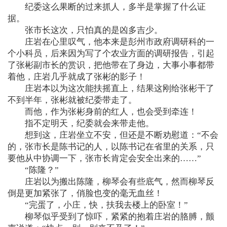
纪委这么果断的过来抓人，多半是掌握了什么证
据。
张市长这次，只怕真的是凶多吉少。
庄岩在心里叹气，他本来是彭州市政府调研科的一
个小科员，后来因为写了个农业方面的调研报告，引起
了张彬副市长的赏识，把他带在了身边，大事小事都带
着他，庄岩几乎就成了张彬的影子！
庄岩本以为这次能扶摇直上，结果这刚给张彬干了
不到半年，张彬就被纪委带走了。
而他，作为张彬身前的红人，也会受到牵连！
指不定明天，纪委就会来带走他。
想到这，庄岩坐立不安，但还是不断劝慰道：“不会
的，张市长是陈书记的人，以陈书记在省里的关系，只
要他从中协调一下，张市长肯定会安全出来的……”
“陈隆？”
庄岩以为搬出陈隆，柳琴会有些底气，然而柳琴反
倒是更加紧张了，俏脸也变的毫无血丝！
“完蛋了，小庄，快，扶我去楼上的卧室！”
柳琴似乎受到了惊吓，紧紧的抱着庄岩的胳膊，颤