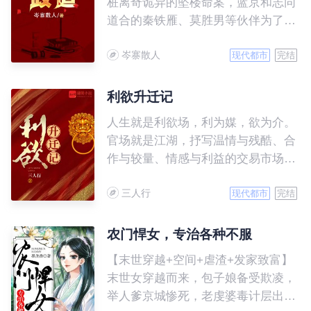
桩离奇诡异的坠楼命案，蓝京和志同
日也得面对一个又丑又瘫的残废，叶
道合的秦铁雁、莫胜男等伙伴为了寻
晚柠淡笑不语。 直到有一天，
求真相踏入漫漫仕途，开启起伏跌宕
众人看到那个英俊绝伦身姿颀长的大
岑寨散人
又波澜壮阔的奋斗历程。
现代都市
完结
佬堵着她在角落亲……
利欲升迁记
人生就是利欲场，利为媒，欲为介。
官场就是江湖，抒写温情与残酷、合
作与较量、情感与利益的交易市场。
大道无形，行者无疆，漫漫官道，唯
三人行
有胸怀天地，志存高远，方能直抵彼
现代都市
完结
岸。 小人物张一舟历经血腥战场的
洗练和尔虞仕途的淬炼，终凭一颗畏
农门悍女，专治各种不服
惧之心和秉承的正义而纵横，步步高
【末世穿越+空间+虐渣+发家致富】
升，成为主宰别人命运的人。
末世女穿越而来，包子娘备受欺凌，
举人爹京城惨死，老虔婆毒计层出不