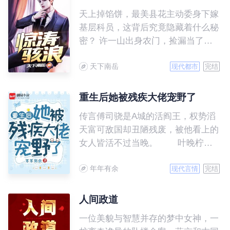
天上掉馅饼，最美县花主动委身下嫁
基层科员，这背后究竟隐藏着什么秘
密？ 许一山出身农门，捡漏当了公
务员，官场中尔虞我诈，生活中受人
天下南岳
欺凌。他从不放弃，永不言败，从一
现代都市
完结
个小科员逐渐成长为一方大员，最终
抱得美人归。
重生后她被残疾大佬宠野了
传言傅司骁是A城的活阎王，权势滔
天富可敌国却丑陋残废，被他看上的
女人皆活不过当晚。 叶晚柠一
朝重生到被傅司骁救下的当天，二话
年年有余
不说就抓紧了活阎王，众人皆等着她
现代言情
完结
被扫地出门。 可没想到她被活
阎王盛宠上天，日子过的风生水起好
人间政道
不快活，那些伤她欺她的，更是被踩
一位美貌与智慧并存的梦中女神，一
在脚底。 众人嘲笑，再得宠整