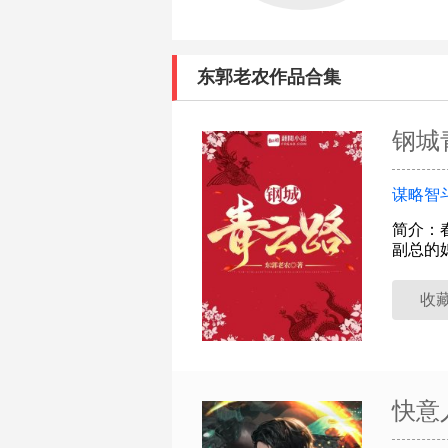
东郭老农作品合集
钢城
谋略智
简介：
副总的
收
快意