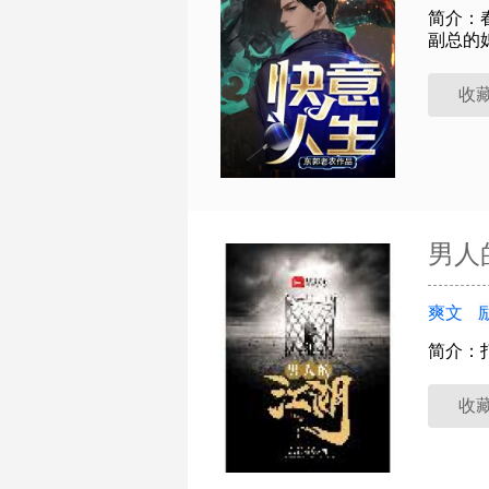
简介：
副总的
收
男人
爽文
简介：
收