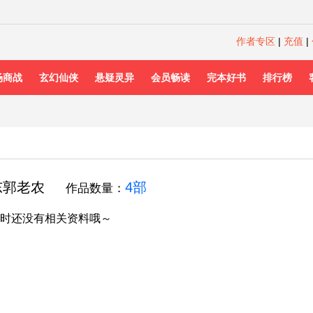
作者专区
|
充值
|
场商战
玄幻仙侠
悬疑灵异
会员畅读
完本好书
排行榜
东郭老农
4部
作品数量：
时还没有相关资料哦～