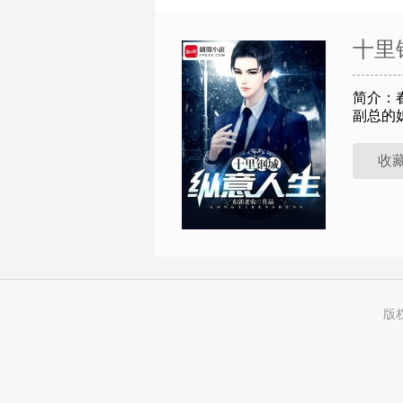
十里
简介：
副总的
收
版