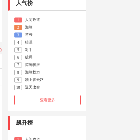
人气榜
人间政道
1
巅峰
2
逆袭
3
猎谍
4
论
对手
5
破局
6
惊涛骇浪
7
巅峰权力
8
踏上青云路
9
逆天改命
10
查看更多
飙升榜
人间政道
1