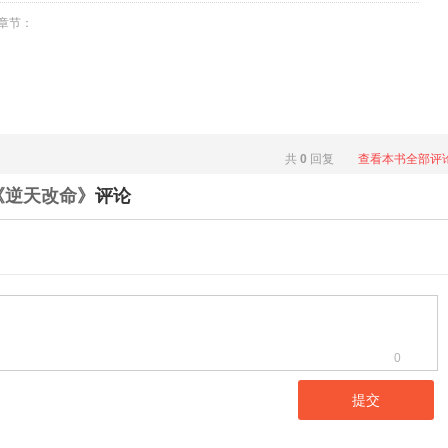
章节：
共
0
回复
查看本书全部评
《逆天改命》
评论
0
提交