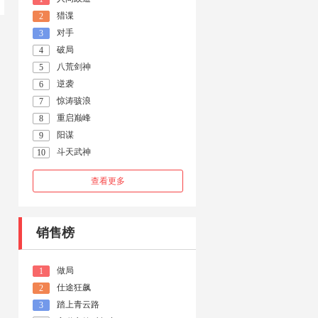
猎谍
2
对手
3
破局
4
八荒剑神
5
逆袭
6
惊涛骇浪
7
重启巅峰
8
阳谋
9
斗天武神
10
查看更多
销售榜
做局
1
仕途狂飙
2
踏上青云路
3