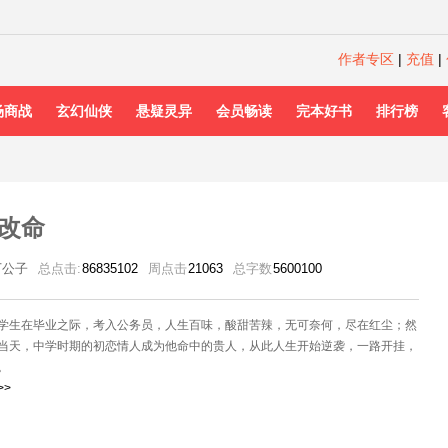
作者专区
|
充值
|
场商战
玄幻仙侠
悬疑灵异
会员畅读
完本好书
排行榜
改命
丁公子
总点击:
86835102
周点击
21063
总字数
5600100
学生在毕业之际，考入公务员，人生百味，酸甜苦辣，无可奈何，尽在红尘；然
当天，中学时期的初恋情人成为他命中的贵人，从此人生开始逆袭，一路开挂，
。
>>