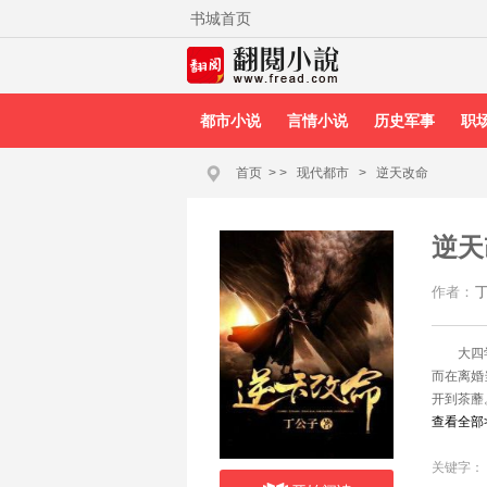
书城首页
都市小说
言情小说
历史军事
职
首页
>
>
现代都市
>
逆天改命
逆天
作者：
大四
而在离婚
开到茶蘼
查看全部
关键字：