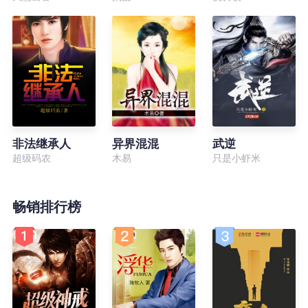
非法继承人
异界混混
武逆
超级码农
木易
只是小虾米
畅销排行榜