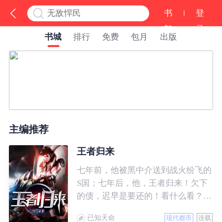
书
登
架
录
书城
排行
免费
包月
出版
主编推荐
王者归来
七年前，他被黑中介送到战火纷飞的
S国；七年后，他，王者归来！欠下
的债，迟早是要还的！看什么看？说
的就是你！
已知天命
现代都市
连载