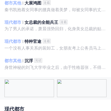
都市其他
大展鸿图
秦书凯抱着女同事的腰真做着美梦，却被女同事的丈夫发现，解释说是正常工作......被打击报复，得到漂亮女邻居的帮助，从此不断高升……
现代都市
女总裁的全能兵王
为了男人的承诺，萧晨强势回归，化身美女总裁的贴身保镖，横扫八方之敌，谱写王者传奇！
现代都市
特种官途
一个没有人事关系的装卸工，女朋友考上公务员马上抛弃了他，却是没有想到他也考上了公务员，奇迹般成为高官……
都市其他
沉浮
身世神秘的刘飞大学毕业之后，由于性格嚣张，不得不一而再再而三的面临着重重危机，受到了来自各方面的全方位打压
现代都市