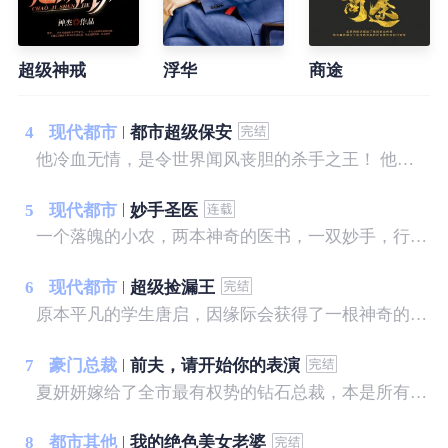
超级神戒
浮华
商途
4
现代都市
都市超级保安
他冷血无情，是令世界闻风丧胆的杀手之王！ 他离开组织，归隐龙海，怎奈树欲静而风不止，各方势力来势汹汹，草莽权贵虎视眈眈，他该如何应对？ 面对一个个人间尤物，相继出现在他的身边，诱惑不断，他是弱水三千，只取一瓢？ “长相不到九十分的女人，都应该被回收！” 陈锋说。
5
现代都市
妙手圣医
一个落魄的小农，两本神奇的医书，一双妙手，行医天下...... 我，宋晚成，什么样的美女没见过...... 这里，有你想看的
6
现代都市
超级捡漏王
原本平凡的学生唐启，因缘际会获得了一根神奇的手指，从此开启了一段异彩纷呈的人生。赌石，我泰然自若！品鉴，我谁与争锋！财富，我唾手可得！美女，我身伺环绕！脚踩二代，拳讨恶霸，纵横逍遥，唯我独尊！且看普通的少年，如何在都市中如鱼得水，纵横四方，成为一代传奇捡漏王！
7
豪门总裁
前夫，请开始你的表演
夏妍妍嫁给了全市最有权势的钻石总裁，本是所有女孩羡慕的对象，可只有她知道，景明远将她当成了输血工具。 一年后，他心爱的人苏醒，夏妍妍带着离婚协议去找他，却意外流产，她恨极了他们，势必要让他们付出代价……
8
都市其他
我的绝色美女老婆