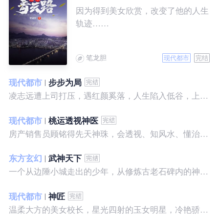
因为得到美女欣赏，改变了他的人生
轨迹……
笔龙胆
现代都市
完结
现代都市
步步为局
凌志远遭上司打压，遇红颜奚落，人生陷入低谷，上帝在关上一扇门的同时，势必会留下一扇窗，面对稍纵即逝的机会，他果断出手了……
现代都市
桃运透视神医
房产销售员顾铭得先天神珠，会透视、知风水、懂治病、有神通，开始逆袭人生。
东方玄幻
武神天下
一个从边陲小城走出的少年，从修炼古老石碑内的神秘一式开始，一路高歌狂飙，打造一片属于自己的天下……
现代都市
神匠
温柔大方的美女校长，星光四射的玉女明星，冷艳骄傲的美女特工，一个二个，全都跑来，撒娇撒赖的要他做她们的私房保镖，这是为什么呢？