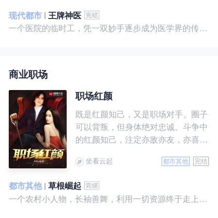
现代都市
王牌神医
一个医院的临时工，凭一双妙手逐步成为医学界的传奇！ 一个社会底层的小人物，靠一腔热血成为人世间的枭王！ 当佛已经无能为力，便由我来普渡众生——杨风。
商业职场
职场红颜
既是红颜知己，又是职场对手。圈子
可以背叛，但身体绝对忠诚。斗争中
的红颜知己，注定亦敌亦友，亦喜亦
悲。且看一个小人物的绯色升迁路。
坐看云起
都市其他
完结
都市其他
草根崛起
一个农村小人物，长袖善舞，利用一切资源终于走上人生巅峰