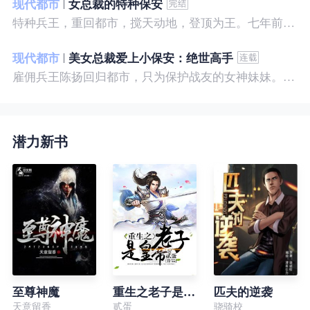
现代都市
女总裁的特种保安
特种兵王，重回都市，搅天动地，登顶为王。七年前，他是社会底层的小混混，七年后，他是经历过战与火考验的特种兵王。
现代都市
美女总裁爱上小保安：绝世高手
雇佣兵王陈扬回归都市，只为保护战友的女神妹妹。繁华都市里，陈扬如鱼得水，，逍遥自在。
潜力新书
至尊神魔
重生之老子是皇帝
匹夫的逆袭
天意留香
贰蛋
骁骑校