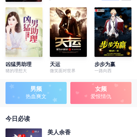
凶猛男助理
天运
步步为赢
猪的理想大
微笑面对世界
一路向西
男频
女频
热血爽文
爱恨情仇
今日必读
美人余香