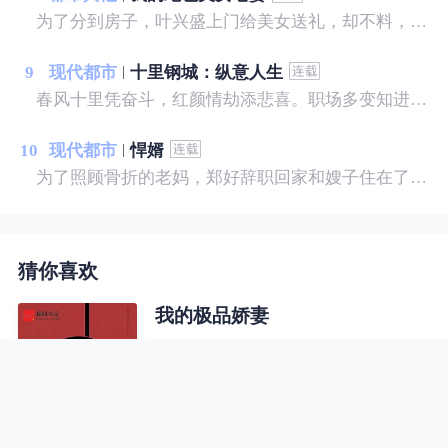
为了分到房子，叶兴盛上门给美女送礼，却不料，美女喝醉了酒，而且家里就她一人。叶兴盛没料到，这次送礼过后，他的命运彻底改变了.......
9
现代都市
十里钢城：纵意人生
春风十里凭奋斗，红颜情劫添悲喜。职场多变知进退，化茧成蝶步青云。关山月机缘巧合救了公司副总的媳妇，凭借自身地努力和美女姐姐的帮助，从此开始了巅峰之路。
10
现代都市
悍婿
为了照顾骨折的老妈，郑好辞职回家和嫂子住在了一起，一时间瓜田李下、流言四起。 为了全家生计，他做起了小龙虾的生意，岂料迎接他的并不是花香满路，而是遍布荆棘。 商场失意，情场得意，郑好遇到了他的爱情，谁料女朋友家只接受上门女婿，一场爱情和生意的较量由此拉开了帷幕……
猜你喜欢
我的极品娇妻
农家小子闯入红尘以后，将会有何作
为？ 遇木则兴，遇水则争，遇强则
屈，遇土则活， 成大器者，必经重
重磨难。 何意？何解？