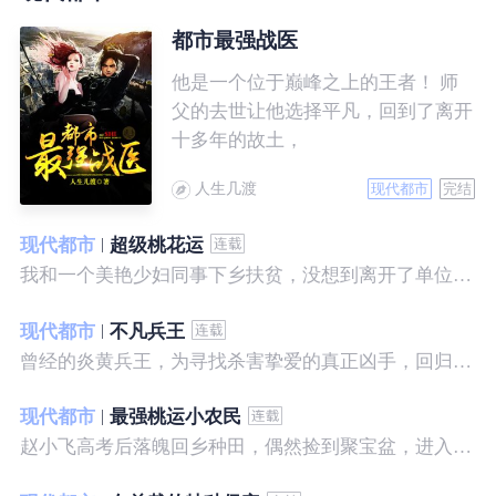
都市最强战医
他是一个位于巅峰之上的王者！ 师
父的去世让他选择平凡，回到了离开
十多年的故土，
人生几渡
现代都市
完结
现代都市
超级桃花运
我和一个美艳少妇同事下乡扶贫，没想到离开了单位之后，她就性格大变……
现代都市
不凡兵王
曾经的炎黄兵王，为寻找杀害挚爱的真正凶手，回归都市，开始了一段精彩绝伦的征程。
现代都市
最强桃运小农民
赵小飞高考后落魄回乡种田，偶然捡到聚宝盆，进入聚宝洞，从此开启了发家致富、拳打村霸、坐拥美女的桃运巅峰人生！