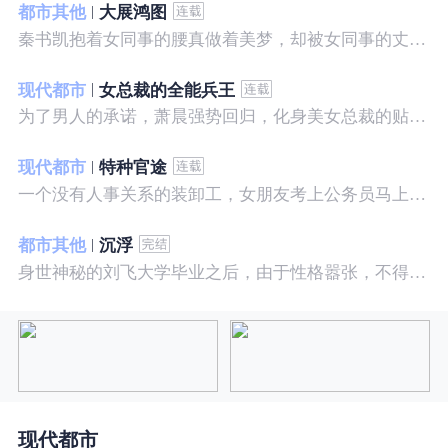
都市其他
大展鸿图
秦书凯抱着女同事的腰真做着美梦，却被女同事的丈夫发现，解释说是正常工作......被打击报复，得到漂亮女邻居的帮助，从此不断高升……
现代都市
女总裁的全能兵王
为了男人的承诺，萧晨强势回归，化身美女总裁的贴身保镖，横扫八方之敌，谱写王者传奇！
现代都市
特种官途
一个没有人事关系的装卸工，女朋友考上公务员马上抛弃了他，却是没有想到他也考上了公务员，奇迹般成为高官……
都市其他
沉浮
身世神秘的刘飞大学毕业之后，由于性格嚣张，不得不一而再再而三的面临着重重危机，受到了来自各方面的全方位打压
现代都市