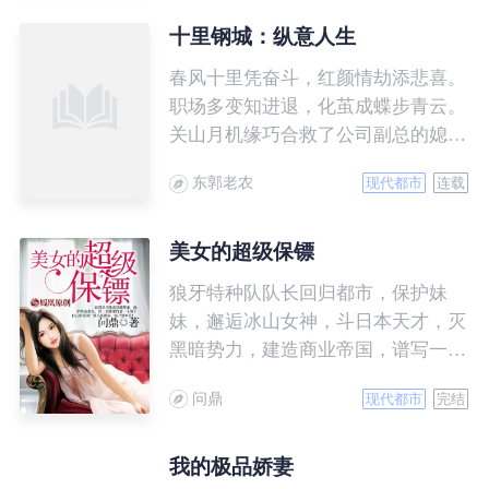
出现在他的身边，诱惑不断，他是弱
水三千，只取一瓢？ “长相不到九十
十里钢城：纵意人生
分的女人，都应该被回收！” 陈锋
春风十里凭奋斗，红颜情劫添悲喜。
说。
职场多变知进退，化茧成蝶步青云。
关山月机缘巧合救了公司副总的媳
妇，凭借自身地努力和美女姐姐的帮
东郭老农
现代都市
连载
助，从此开始了巅峰之路。
美女的超级保镖
狼牙特种队队长回归都市，保护妹
妹，邂逅冰山女神，斗日本天才，灭
黑暗势力，建造商业帝国，谱写一曲
轰轰烈烈的都市大风歌！
问鼎
现代都市
完结
我的极品娇妻