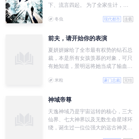
下、流言四起。 为了全家生计，他
做起了小龙虾的生意，岂料迎接他的
冬虫
现代都市
连载
并不是花香满路，而是遍布荆棘。
商场失意，情场得意，郑好遇到了他
的爱情，谁料女朋友家只接受上门女
前夫，请开始你的表演
婿，一场爱情和生意的较量由此拉开
夏妍妍嫁给了全市最有权势的钻石总
了帷幕……
裁，本是所有女孩羡慕的对象，可只
有她知道，景明远将她当成了输血工
具。 一年后，他心爱的人苏醒，夏
米粒
豪门总裁
完结
妍妍带着离婚协议去找他，却意外流
产，她恨极了他们，势必要让他们付
出代价……
神域帝尊
天逸神域乃是宇宙运转的核心，三大
仙界、七大神界以及无数生命星球环
绕，诞生过一位位强大的远古神灵镇
守天逸神域，维持整个宇宙平衡，但