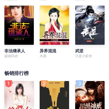
非法继承人
异界混混
武逆
超级码农
木易
只是小虾米
畅销排行榜