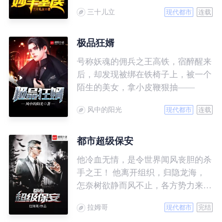
有你想看的
三十儿立
现代都市
连载
极品狂婿
号称妖魂的佣兵之王高铁，宿醉醒来
后，却发现被绑在铁椅子上，被一个
陌生的美女，拿小皮鞭狠抽——
风中的阳光
现代都市
连载
都市超级保安
他冷血无情，是令世界闻风丧胆的杀
手之王！ 他离开组织，归隐龙海，
怎奈树欲静而风不止，各方势力来势
汹汹，草莽权贵虎视眈眈，他该如何
拉姆哥
现代都市
完结
应对？ 面对一个个人间尤物，相继