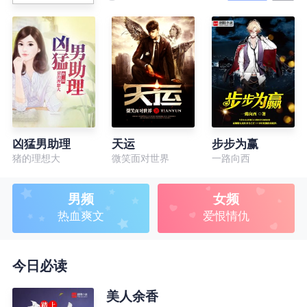
凶猛男助理
天运
步步为赢
猪的理想大
微笑面对世界
一路向西
男频
女频
热血爽文
爱恨情仇
今日必读
美人余香