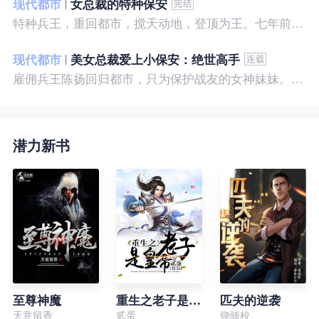
现代都市
女总裁的特种保安
特种兵王，重回都市，搅天动地，登顶为王。七年前，他是社会底层的小混混，七年后，他是经历过战与火考验的特种兵王。
现代都市
美女总裁爱上小保安：绝世高手
雇佣兵王陈扬回归都市，只为保护战友的女神妹妹。繁华都市里，陈扬如鱼得水，，逍遥自在。
潜力新书
至尊神魔
重生之老子是皇帝
匹夫的逆袭
天意留香
贰蛋
骁骑校