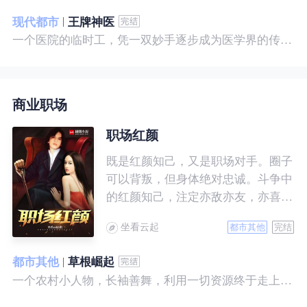
现代都市
王牌神医
一个医院的临时工，凭一双妙手逐步成为医学界的传奇！ 一个社会底层的小人物，靠一腔热血成为人世间的枭王！ 当佛已经无能为力，便由我来普渡众生——杨风。
商业职场
职场红颜
既是红颜知己，又是职场对手。圈子
可以背叛，但身体绝对忠诚。斗争中
的红颜知己，注定亦敌亦友，亦喜亦
悲。且看一个小人物的绯色升迁路。
坐看云起
都市其他
完结
都市其他
草根崛起
一个农村小人物，长袖善舞，利用一切资源终于走上人生巅峰