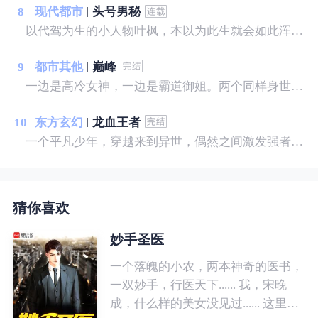
8
现代都市
头号男秘
以代驾为生的小人物叶枫，本以为此生就会如此浑浑噩噩的过去。 直到那一晚，多年未见的她教会了叶枫，什么才是男人……
9
都市其他
巅峰
一边是高冷女神，一边是霸道御姐。两个同样身世成谜，水火不容的女人让他左右为难。而因为他引发的争端缓缓展开，一步一步走向更深层次的秘密……
10
东方玄幻
龙血王者
一个平凡少年，穿越来到异世，偶然之间激发强者血脉，上天入地，无所不能，只为守护自己的拥有！
猜你喜欢
妙手圣医
一个落魄的小农，两本神奇的医书，
一双妙手，行医天下...... 我，宋晚
成，什么样的美女没见过...... 这里，