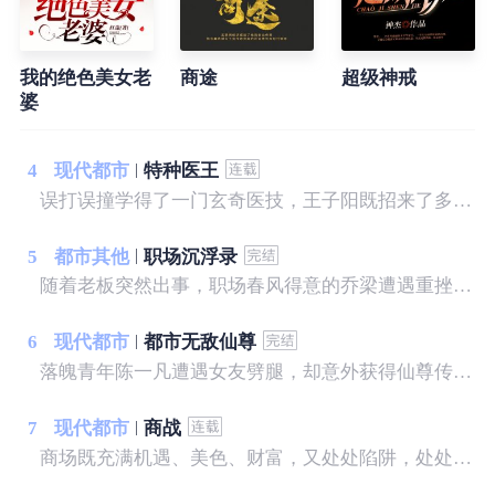
我的绝色美女老
商途
超级神戒
婆
4
现代都市
特种医王
误打误撞学得了一门玄奇医技，王子阳既招来了多方嫉妒，也造就了一段段逆天传奇。只需一副银针，他即可向世界展现无穷的中医魅力，王之医者，不容侵犯，势不可挡……
5
都市其他
职场沉浮录
随着老板突然出事，职场春风得意的乔梁遭遇重挫，随即又被妻子背叛，更可怕的是，他发现自己落入了一个精心布置的圈套……
6
现代都市
都市无敌仙尊
落魄青年陈一凡遭遇女友劈腿，却意外获得仙尊传承。 陈一凡一飞冲天，逆袭都市。 不仅宝物在手，还要财色兼收。 赌宝，捡漏，让他家财万贯。 仙法，神术，让他美人在怀，艳遇不断。 有恩，十倍报。 有仇，百倍还。 陈一凡一朝崛起，坐拥天下，快意恩仇，打下一片热血豪迈的都市神话。
7
现代都市
商战
商场既充满机遇、美色、财富，又处处陷阱，处处有风险，稍有不慎，就会坠入深渊。这里既有朋友，也有对手。对手是敌手，对手又是伙伴，既斗争，又妥协，留余地，讲圆通，才是商场智慧的至高境界。傅华周旋在商场和职场各色对手之间，凭借个人超卓的能力，左右逢源，呼风唤雨，最终成为商界的传奇……