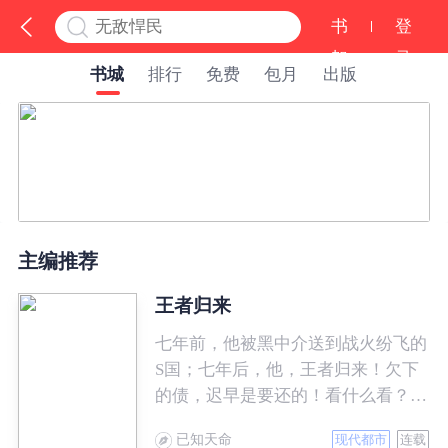
书
登
架
录
书城
排行
免费
包月
出版
主编推荐
王者归来
七年前，他被黑中介送到战火纷飞的
S国；七年后，他，王者归来！欠下
的债，迟早是要还的！看什么看？说
的就是你！
已知天命
现代都市
连载