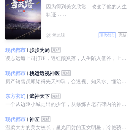
因为得到美女欣赏，改变了他的人生
轨迹……
笔龙胆
现代都市
完结
现代都市
步步为局
凌志远遭上司打压，遇红颜奚落，人生陷入低谷，上帝在关上一扇门的同时，势必会留下一扇窗，面对稍纵即逝的机会，他果断出手了……
现代都市
桃运透视神医
房产销售员顾铭得先天神珠，会透视、知风水、懂治病、有神通，开始逆袭人生。
东方玄幻
武神天下
一个从边陲小城走出的少年，从修炼古老石碑内的神秘一式开始，一路高歌狂飙，打造一片属于自己的天下……
现代都市
神匠
温柔大方的美女校长，星光四射的玉女明星，冷艳骄傲的美女特工，一个二个，全都跑来，撒娇撒赖的要他做她们的私房保镖，这是为什么呢？