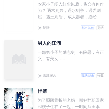
农家小子闯入红尘以后，将会有何作
为？ 遇木则兴，遇水则争，遇强则
屈，遇土则活， 成大器者，必经重
重磨难。 何意？何解？
锦猪
都市其他
完结
男人的江湖
一部穷小子的励志史，有险恶，有正
义，有美女……
东郭老农
现代都市
连载
悍婿
为了照顾骨折的老妈，郑好辞职回家
和嫂子住在了一起，一时间瓜田李