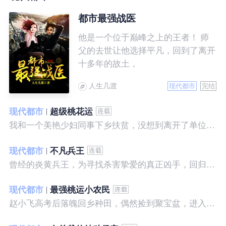
都市最强战医
他是一个位于巅峰之上的王者！ 师
父的去世让他选择平凡，回到了离开
十多年的故土，
人生几渡
现代都市
完结
现代都市
超级桃花运
我和一个美艳少妇同事下乡扶贫，没想到离开了单位之后，她就性格大变……
现代都市
不凡兵王
曾经的炎黄兵王，为寻找杀害挚爱的真正凶手，回归都市，开始了一段精彩绝伦的征程。
现代都市
最强桃运小农民
赵小飞高考后落魄回乡种田，偶然捡到聚宝盆，进入聚宝洞，从此开启了发家致富、拳打村霸、坐拥美女的桃运巅峰人生！