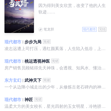
因为得到美女欣赏，改变了他的人生
轨迹……
笔龙胆
现代都市
完结
现代都市
步步为局
凌志远遭上司打压，遇红颜奚落，人生陷入低谷，上帝在关上一扇门的同时，势必会留下一扇窗，面对稍纵即逝的机会，他果断出手了……
现代都市
桃运透视神医
房产销售员顾铭得先天神珠，会透视、知风水、懂治病、有神通，开始逆袭人生。
东方玄幻
武神天下
一个从边陲小城走出的少年，从修炼古老石碑内的神秘一式开始，一路高歌狂飙，打造一片属于自己的天下……
现代都市
神匠
温柔大方的美女校长，星光四射的玉女明星，冷艳骄傲的美女特工，一个二个，全都跑来，撒娇撒赖的要他做她们的私房保镖，这是为什么呢？