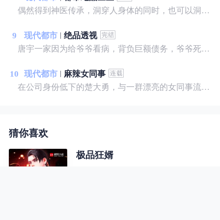
偶然得到神医传承，洞穿人身体的同时，也可以洞穿人心，帮美女治病，和美女谈心……
9
现代都市
绝品透视
唐宇一家因为给爷爷看病，背负巨额债务，爷爷死后又遭遇亲戚争夺遗产，只留给他一块破石头，没想到就是这块破石头让他拥有了透视之眼。 从此唐宇的生活发生了翻天覆地的变化，美女？财富？地位？我样样有！古灵精怪的小萝莉，缠着我！温柔可人的白富美，粘着我！暴力豪放的警花，霸占我！且看唐宇从一个背负巨额债务的穷光蛋如何成为坐拥亿万家产的富豪！
10
现代都市
麻辣女同事
在公司身份低下的楚大勇，与一群漂亮的女同事流落孤岛之后，命运从此发生了变化，在原始的求生意识中，人性的光芒和欲望上演了一幕幕引人入胜的故事……
猜你喜欢
极品狂婿
号称妖魂的佣兵之王高铁，宿醉醒来
后，却发现被绑在铁椅子上，被一个
陌生的美女，拿小皮鞭狠抽——