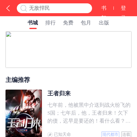
书
登
架
录
书城
排行
免费
包月
出版
主编推荐
王者归来
七年前，他被黑中介送到战火纷飞的
S国；七年后，他，王者归来！欠下
的债，迟早是要还的！看什么看？说
的就是你！
已知天命
现代都市
连载