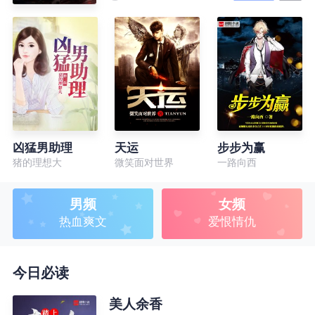
凶猛男助理
天运
步步为赢
猪的理想大
微笑面对世界
一路向西
男频
女频
热血爽文
爱恨情仇
今日必读
美人余香