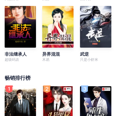
非法继承人
异界混混
武逆
超级码农
木易
只是小虾米
畅销排行榜