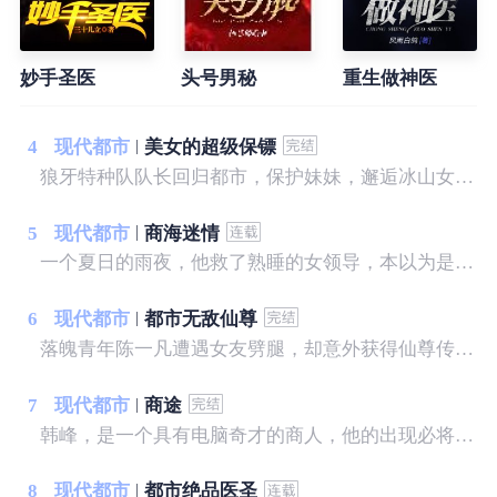
妙手圣医
头号男秘
重生做神医
4
现代都市
美女的超级保镖
狼牙特种队队长回归都市，保护妹妹，邂逅冰山女神，斗日本天才，灭黑暗势力，建造商业帝国，谱写一曲轰轰烈烈的都市大风歌！
5
现代都市
商海迷情
一个夏日的雨夜，他救了熟睡的女领导，本以为是一段奇缘，不曾想却惹上了一身麻烦，更可怕的是，竟然落入了一个精心打造的圈套，让他陷入了前所未有的危机之中......没根基，没靠山，没人脉，没资源，一个农村走出来的打工者，一步步走向人生的巅峰。
6
现代都市
都市无敌仙尊
落魄青年陈一凡遭遇女友劈腿，却意外获得仙尊传承。 陈一凡一飞冲天，逆袭都市。 不仅宝物在手，还要财色兼收。 赌宝，捡漏，让他家财万贯。 仙法，神术，让他美人在怀，艳遇不断。 有恩，十倍报。 有仇，百倍还。 陈一凡一朝崛起，坐拥天下，快意恩仇，打下一片热血豪迈的都市神话。
7
现代都市
商途
韩峰，是一个具有电脑奇才的商人，他的出现必将改变未来。最让人好奇的还不是他技术和战术，而是他的为人和处变，他将商业提升到了一种“道”的境界。为何那么多商界大佬对他如此尊重，为什么那么多美人佳丽萦绕左右，为何他的人生到达巅峰而不挫，到达低估而不衰，重临君位而不乱，进退、取舍、起伏尽在此文！
8
现代都市
都市绝品医圣