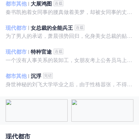
都市其他
大展鸿图
秦书凯抱着女同事的腰真做着美梦，却被女同事的丈夫发现，解释说是正常工作......被打击报复，得到漂亮女邻居的帮助，从此不断高升……
现代都市
女总裁的全能兵王
为了男人的承诺，萧晨强势回归，化身美女总裁的贴身保镖，横扫八方之敌，谱写王者传奇！
现代都市
特种官途
一个没有人事关系的装卸工，女朋友考上公务员马上抛弃了他，却是没有想到他也考上了公务员，奇迹般成为高官……
都市其他
沉浮
身世神秘的刘飞大学毕业之后，由于性格嚣张，不得不一而再再而三的面临着重重危机，受到了来自各方面的全方位打压
现代都市