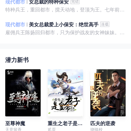
现代都市
女总裁的特种保安
特种兵王，重回都市，搅天动地，登顶为王。七年前，他是社会底层的小混混，七年后，他是经历过战与火考验的特种兵王。
现代都市
美女总裁爱上小保安：绝世高手
雇佣兵王陈扬回归都市，只为保护战友的女神妹妹。繁华都市里，陈扬如鱼得水，，逍遥自在。
潜力新书
至尊神魔
重生之老子是皇帝
匹夫的逆袭
天意留香
贰蛋
骁骑校