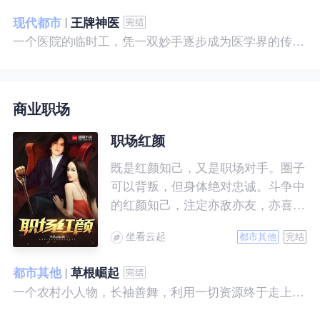
现代都市
王牌神医
一个医院的临时工，凭一双妙手逐步成为医学界的传奇！ 一个社会底层的小人物，靠一腔热血成为人世间的枭王！ 当佛已经无能为力，便由我来普渡众生——杨风。
商业职场
职场红颜
既是红颜知己，又是职场对手。圈子
可以背叛，但身体绝对忠诚。斗争中
的红颜知己，注定亦敌亦友，亦喜亦
悲。且看一个小人物的绯色升迁路。
坐看云起
都市其他
完结
都市其他
草根崛起
一个农村小人物，长袖善舞，利用一切资源终于走上人生巅峰