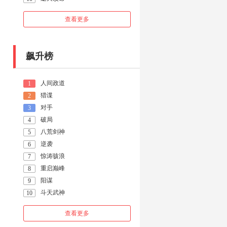
查看更多
飙升榜
人间政道
1
猎谍
2
对手
3
破局
4
八荒剑神
5
逆袭
6
惊涛骇浪
7
重启巅峰
8
阳谋
9
斗天武神
10
查看更多