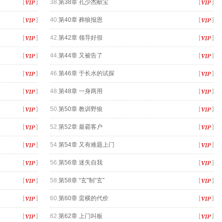
[
]
38.
第38章 孔少杰献宝
[
]
[
]
40.
第40章 葬狼报恩
[
]
[
]
42.
第42章 领导好假
[
]
[
]
44.
第44章 又被告了
[
]
[
]
46.
第46章 于长水的试探
[
]
[
]
48.
第48章 一身两用
[
]
[
]
50.
第50章 教训野狼
[
]
[
]
52.
第52章 最霸客户
[
]
[
]
54.
第54章 又有难题上门
[
]
[
]
56.
第56章 迷失自我
[
]
[
]
58.
第58章 “玄”制“玄”
[
]
[
]
60.
第60章 蛮横的代价
[
]
[
]
62.
第62章 上门叫板
[
]