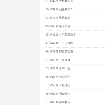
37.
第37章 天柱峰归来
39.
第39章 他是狼孩？
41.
第41章 遭遇尴尬
43.
第43章 怒火中烧
45.
第45章 林羽萱又来了
47.
第47章 二上天柱峰
49.
第49章 野狼又现身
51.
第51章 公司挂牌
53.
第53章 学韦小宝
55.
第55章 剪彩遇阻
57.
第57章 工程遇阻
59.
第59章 强劲反击
61.
第61章 赛事临近