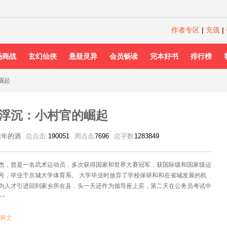
作者专区
|
充值
|
场商战
玄幻仙侠
悬疑灵异
会员畅读
完本好书
排行榜
崛起
浮沉：小村官的崛起
陈年的酒
总点击:
190051
周点击
7696
总字数
1283849
杰，曾是一名武术运动员，多次获得国家和世界大赛冠军，获国际级和国家级运
号，毕业于京城大学体育系。 大学毕业时放弃了学校保研和和在省城发展的机
为人才引进回到家乡所在县，头一天还作为领导座上宾，第二天在公务员考试中
了县委组织部长为女儿挖的萝卜坑，几天后便被贬为大学生村官。 但他不气
>>
僻小村里搞起了在国内独具特点的村级武术比赛活动，推动了乡村旅游业的发
使这个落后村当年变富，还带动了全乡经济的发展。 被深埋在土里的金子终于
爽文