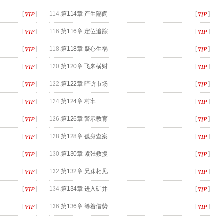
[
]
114.
第114章 产生隔阂
[
]
[
]
116.
第116章 定位追踪
[
]
[
]
118.
第118章 疑心生祸
[
]
[
]
120.
第120章 飞来横财
[
]
[
]
122.
第122章 暗访市场
[
]
[
]
124.
第124章 村牢
[
]
[
]
126.
第126章 警示教育
[
]
[
]
128.
第128章 孤身查案
[
]
[
]
130.
第130章 紧张救援
[
]
[
]
132.
第132章 兄妹相见
[
]
[
]
134.
第134章 进入矿井
[
]
[
]
136.
第136章 等着借势
[
]