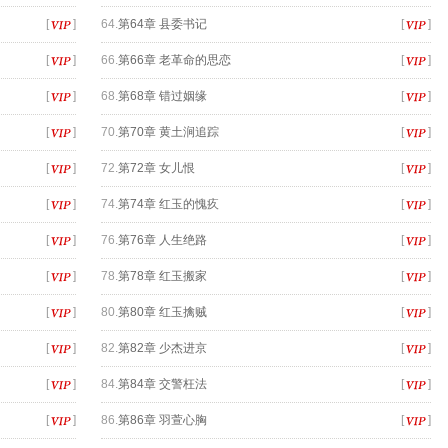
[
]
64.
第64章 县委书记
[
]
[
]
66.
第66章 老革命的思恋
[
]
[
]
68.
第68章 错过姻缘
[
]
[
]
70.
第70章 黄土涧追踪
[
]
[
]
72.
第72章 女儿恨
[
]
[
]
74.
第74章 红玉的愧疚
[
]
[
]
76.
第76章 人生绝路
[
]
[
]
78.
第78章 红玉搬家
[
]
[
]
80.
第80章 红玉擒贼
[
]
[
]
82.
第82章 少杰进京
[
]
[
]
84.
第84章 交警枉法
[
]
[
]
86.
第86章 羽萱心胸
[
]