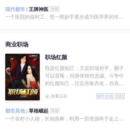
现代都市
王牌神医
一个医院的临时工，凭一双妙手逐步成为医学界的传奇！ 一个社会底层的小人物，靠一腔热血成为人世间的枭王！ 当佛已经无能为力，便由我来普渡众生——杨风。
商业职场
职场红颜
既是红颜知己，又是职场对手。圈子
可以背叛，但身体绝对忠诚。斗争中
的红颜知己，注定亦敌亦友，亦喜亦
悲。且看一个小人物的绯色升迁路。
坐看云起
都市其他
完结
都市其他
草根崛起
一个农村小人物，长袖善舞，利用一切资源终于走上人生巅峰