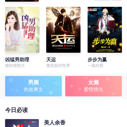
凶猛男助理
天运
步步为赢
猪的理想大
微笑面对世界
一路向西
男频
女频
热血爽文
爱恨情仇
今日必读
美人余香