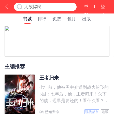
书
登
架
录
书城
排行
免费
包月
出版
主编推荐
王者归来
七年前，他被黑中介送到战火纷飞的
S国；七年后，他，王者归来！欠下
的债，迟早是要还的！看什么看？说
的就是你！
已知天命
现代都市
连载