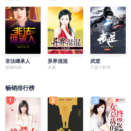
非法继承人
异界混混
武逆
超级码农
木易
只是小虾米
畅销排行榜