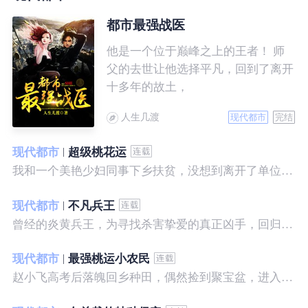
都市最强战医
他是一个位于巅峰之上的王者！ 师
父的去世让他选择平凡，回到了离开
十多年的故土，
人生几渡
现代都市
完结
现代都市
超级桃花运
我和一个美艳少妇同事下乡扶贫，没想到离开了单位之后，她就性格大变……
现代都市
不凡兵王
曾经的炎黄兵王，为寻找杀害挚爱的真正凶手，回归都市，开始了一段精彩绝伦的征程。
现代都市
最强桃运小农民
赵小飞高考后落魄回乡种田，偶然捡到聚宝盆，进入聚宝洞，从此开启了发家致富、拳打村霸、坐拥美女的桃运巅峰人生！