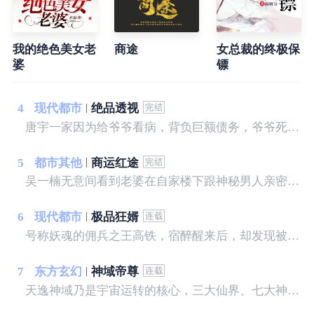
我的绝色美女老
商途
女总裁的终极保
婆
镖
4
现代都市
绝品透视
唐宇一家因为给爷爷看病，背负巨额债务，爷爷死后又遭遇亲戚争夺遗产，只留给他一块破石头，没想到就是这块破石头让他拥有了透视之眼。 从此唐宇的生活发生了翻天覆地的变化，美女？财富？地位？我样样有！古灵精怪的小萝莉，缠着我！温柔可人的白富美，粘着我！暴力豪放的警花，霸占我！且看唐宇从一个背负巨额债务的穷光蛋如何成为坐拥亿万家产的富豪！
5
都市其他
商运红途
吴一楠无意间看到老婆在自家楼下跟神秘男人亲密暧昧，愤而跟老婆离婚，随之被撤职换岗，人生处于低谷之中的吴一楠，遇到了俩个绝色美女老板，自此，事业从低谷走向高峰……
6
现代都市
极品狂婿
号称妖魂的佣兵之王高铁，宿醉醒来后，却发现被绑在铁椅子上，被一个陌生的美女，拿小皮鞭狠抽——
7
东方玄幻
神域帝尊
天逸神域乃是宇宙运转的核心，三大仙界、七大神界以及无数生命星球环绕，诞生过一位位强大的远古神灵镇守天逸神域，维持整个宇宙平衡，但在十万年前，诸神黄昏之战，从此宇宙再无神灵，十万年后，一颗不起眼的星球地球之上，一个少年不幸陨落，从天逸神域复活重新崛起，一步步成为那远古那统御天下的绝世神主。