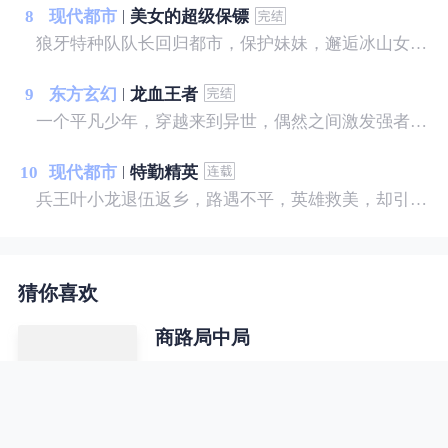
8
现代都市
美女的超级保镖
狼牙特种队队长回归都市，保护妹妹，邂逅冰山女神，斗日本天才，灭黑暗势力，建造商业帝国，谱写一曲轰轰烈烈的都市大风歌！
9
东方玄幻
龙血王者
一个平凡少年，穿越来到异世，偶然之间激发强者血脉，上天入地，无所不能，只为守护自己的拥有！
10
现代都市
特勤精英
兵王叶小龙退伍返乡，路遇不平，英雄救美，却引来不明势力的疯狂报复，且看他如何反击，纵横都市，闯出自己的一片天空。
猜你喜欢
商路局中局
霸道女总裁、军旅铁血痴心女搭档、
红尘妖娆女子，无不对其倾心付出一
切，可无人知道他早已心若荒草、身