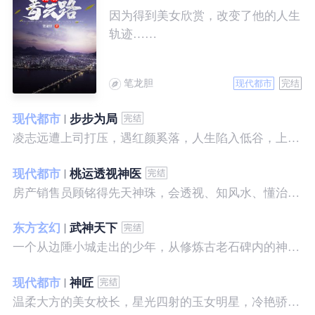
因为得到美女欣赏，改变了他的人生
轨迹……
笔龙胆
现代都市
完结
现代都市
步步为局
凌志远遭上司打压，遇红颜奚落，人生陷入低谷，上帝在关上一扇门的同时，势必会留下一扇窗，面对稍纵即逝的机会，他果断出手了……
现代都市
桃运透视神医
房产销售员顾铭得先天神珠，会透视、知风水、懂治病、有神通，开始逆袭人生。
东方玄幻
武神天下
一个从边陲小城走出的少年，从修炼古老石碑内的神秘一式开始，一路高歌狂飙，打造一片属于自己的天下……
现代都市
神匠
温柔大方的美女校长，星光四射的玉女明星，冷艳骄傲的美女特工，一个二个，全都跑来，撒娇撒赖的要他做她们的私房保镖，这是为什么呢？