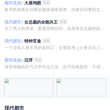
都市其他
大展鸿图
秦书凯抱着女同事的腰真做着美梦，却被女同事的丈夫发现，解释说是正常工作......被打击报复，得到漂亮女邻居的帮助，从此不断高升……
现代都市
女总裁的全能兵王
为了男人的承诺，萧晨强势回归，化身美女总裁的贴身保镖，横扫八方之敌，谱写王者传奇！
现代都市
特种官途
一个没有人事关系的装卸工，女朋友考上公务员马上抛弃了他，却是没有想到他也考上了公务员，奇迹般成为高官……
都市其他
沉浮
身世神秘的刘飞大学毕业之后，由于性格嚣张，不得不一而再再而三的面临着重重危机，受到了来自各方面的全方位打压
现代都市