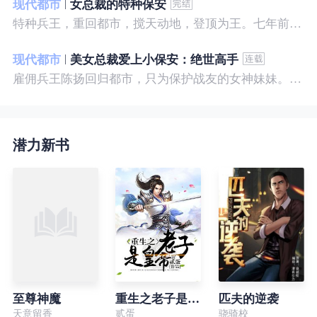
现代都市
女总裁的特种保安
特种兵王，重回都市，搅天动地，登顶为王。七年前，他是社会底层的小混混，七年后，他是经历过战与火考验的特种兵王。
现代都市
美女总裁爱上小保安：绝世高手
雇佣兵王陈扬回归都市，只为保护战友的女神妹妹。繁华都市里，陈扬如鱼得水，，逍遥自在。
潜力新书
至尊神魔
重生之老子是皇帝
匹夫的逆袭
天意留香
贰蛋
骁骑校