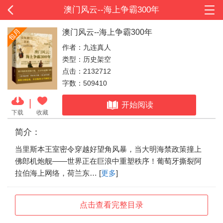
澳门风云--海上争霸300年
澳门风云--海上争霸300年
作者：九连真人
类型：历史架空
点击：2132712
字数：509410
|
开始阅读
下载
收藏
简介：
当里斯本王室密令穿越好望角风暴，当大明海禁政策撞上
佛郎机炮舰——世界正在巨浪中重塑秩序！葡萄牙撕裂阿
拉伯海上网络，荷兰东… [
更多
]
点击查看完整目录