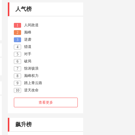
人气榜
人间政道
1
巅峰
2
逆袭
3
猎谍
4
对手
5
破局
6
惊涛骇浪
7
巅峰权力
8
踏上青云路
9
逆天改命
10
查看更多
飙升榜