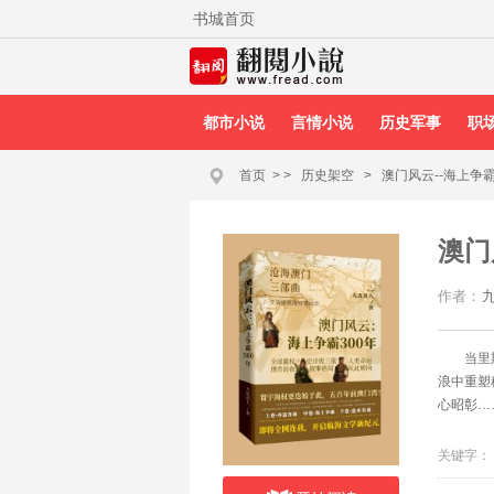
书城首页
都市小说
言情小说
历史军事
职
首页
>
>
历史架空
>
澳门风云--海上争霸
澳门
作者：
当里
浪中重塑
心昭彰…
关键字：