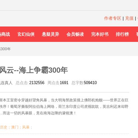
作者专区
|
充值
|
场商战
玄幻仙侠
悬疑灵异
会员畅读
完本好书
排行榜
300年
风云--海上争霸300年
九连真人
总点击:
2132556
周点击
1691
总字数
509410
斯本王室密令穿越好望角风暴，当大明海禁政策撞上佛郎机炮舰——世界正在巨
秩序！葡萄牙撕裂阿拉伯海上网络，荷兰东印度公司虎视眈眈，英吉利迟来却野
…而这一切的风暴眼，竟在南海边陲的濠镜澳！
历史；澳门；风暴；