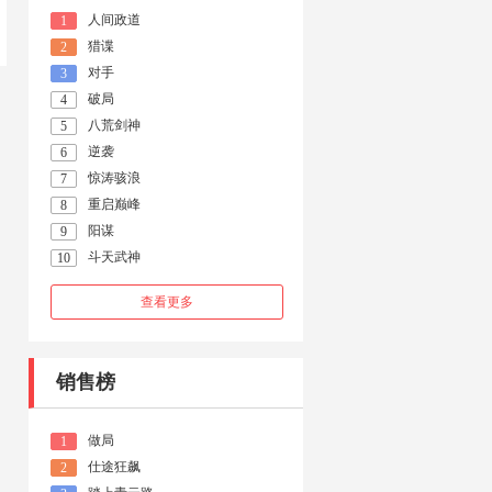
人间政道
1
猎谍
2
对手
3
破局
4
八荒剑神
5
逆袭
6
惊涛骇浪
7
重启巅峰
8
阳谋
9
斗天武神
10
查看更多
销售榜
做局
1
仕途狂飙
2