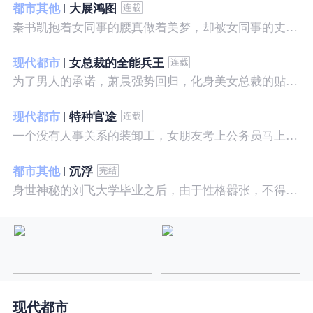
都市其他
大展鸿图
秦书凯抱着女同事的腰真做着美梦，却被女同事的丈夫发现，解释说是正常工作......被打击报复，得到漂亮女邻居的帮助，从此不断高升……
现代都市
女总裁的全能兵王
为了男人的承诺，萧晨强势回归，化身美女总裁的贴身保镖，横扫八方之敌，谱写王者传奇！
现代都市
特种官途
一个没有人事关系的装卸工，女朋友考上公务员马上抛弃了他，却是没有想到他也考上了公务员，奇迹般成为高官……
都市其他
沉浮
身世神秘的刘飞大学毕业之后，由于性格嚣张，不得不一而再再而三的面临着重重危机，受到了来自各方面的全方位打压
现代都市