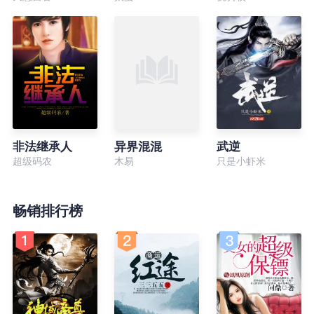
非法继承人
异界混混
武逆
超级码农
木易
只是小虾米
畅销排行榜