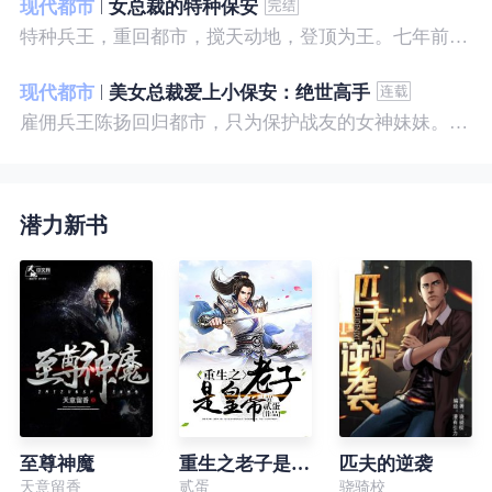
现代都市
女总裁的特种保安
特种兵王，重回都市，搅天动地，登顶为王。七年前，他是社会底层的小混混，七年后，他是经历过战与火考验的特种兵王。
现代都市
美女总裁爱上小保安：绝世高手
雇佣兵王陈扬回归都市，只为保护战友的女神妹妹。繁华都市里，陈扬如鱼得水，，逍遥自在。
潜力新书
至尊神魔
重生之老子是皇帝
匹夫的逆袭
天意留香
贰蛋
骁骑校