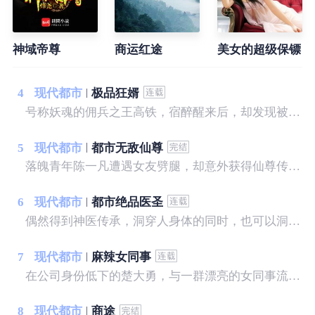
神域帝尊
商运红途
美女的超级保镖
4
现代都市
极品狂婿
号称妖魂的佣兵之王高铁，宿醉醒来后，却发现被绑在铁椅子上，被一个陌生的美女，拿小皮鞭狠抽——
5
现代都市
都市无敌仙尊
落魄青年陈一凡遭遇女友劈腿，却意外获得仙尊传承。 陈一凡一飞冲天，逆袭都市。 不仅宝物在手，还要财色兼收。 赌宝，捡漏，让他家财万贯。 仙法，神术，让他美人在怀，艳遇不断。 有恩，十倍报。 有仇，百倍还。 陈一凡一朝崛起，坐拥天下，快意恩仇，打下一片热血豪迈的都市神话。
6
现代都市
都市绝品医圣
偶然得到神医传承，洞穿人身体的同时，也可以洞穿人心，帮美女治病，和美女谈心……
7
现代都市
麻辣女同事
在公司身份低下的楚大勇，与一群漂亮的女同事流落孤岛之后，命运从此发生了变化，在原始的求生意识中，人性的光芒和欲望上演了一幕幕引人入胜的故事……
8
现代都市
商途