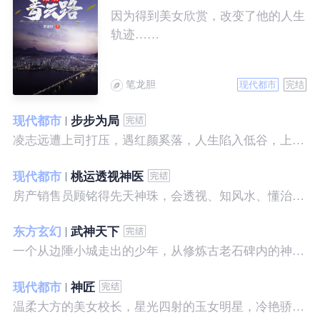
因为得到美女欣赏，改变了他的人生
轨迹……
笔龙胆
现代都市
完结
现代都市
步步为局
凌志远遭上司打压，遇红颜奚落，人生陷入低谷，上帝在关上一扇门的同时，势必会留下一扇窗，面对稍纵即逝的机会，他果断出手了……
现代都市
桃运透视神医
房产销售员顾铭得先天神珠，会透视、知风水、懂治病、有神通，开始逆袭人生。
东方玄幻
武神天下
一个从边陲小城走出的少年，从修炼古老石碑内的神秘一式开始，一路高歌狂飙，打造一片属于自己的天下……
现代都市
神匠
温柔大方的美女校长，星光四射的玉女明星，冷艳骄傲的美女特工，一个二个，全都跑来，撒娇撒赖的要他做她们的私房保镖，这是为什么呢？