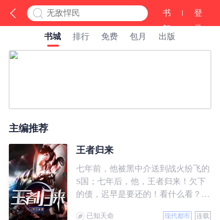
书
登
架
录
书城
排行
免费
包月
出版
主编推荐
王者归来
七年前，他被黑中介送到战火纷飞的
S国；七年后，他，王者归来！欠下
的债，迟早是要还的！看什么看？说
的就是你！
已知天命
现代都市
连载