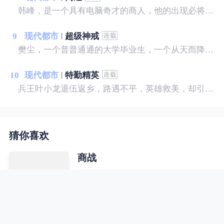
韩峰，是一个具有电脑奇才的商人，他的出现必将改变未来。最让人好奇的还不是他技术和战术，而是他的为人和处变，他将商业提升到了一种“道”的境界。为何那么多商界大佬对他如此尊重，为什么那么多美人佳丽萦绕左右，为何他的人生到达巅峰而不挫，到达低估而不衰，重临君位而不乱，进退、取舍、起伏尽在此文！
9
现代都市
超级神戒
樊尘，一个普普通通的大学毕业生，一个从天而降的戒指出现，让他完全脱离了原本的生活轨道，从此龙腾四海……
10
现代都市
特勤精英
兵王叶小龙退伍返乡，路遇不平，英雄救美，却引来不明势力的疯狂报复，且看他如何反击，纵横都市，闯出自己的一片天空。
猜你喜欢
商战
商场既充满机遇、美色、财富，又处
处陷阱，处处有风险，稍有不慎，就
会坠入深渊。这里既有朋友，也有对
手。对手是敌手，对手又是伙伴，既