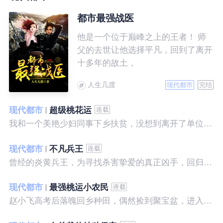
都市最强战医
他是一个位于巅峰之上的王者！ 师
父的去世让他选择平凡，回到了离开
十多年的故土，
人生几渡
现代都市
完结
现代都市
超级桃花运
我和一个美艳少妇同事下乡扶贫，没想到离开了单位之后，她就性格大变……
现代都市
不凡兵王
曾经的炎黄兵王，为寻找杀害挚爱的真正凶手，回归都市，开始了一段精彩绝伦的征程。
现代都市
最强桃运小农民
赵小飞高考后落魄回乡种田，偶然捡到聚宝盆，进入聚宝洞，从此开启了发家致富、拳打村霸、坐拥美女的桃运巅峰人生！