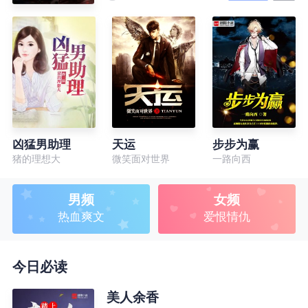
凶猛男助理
天运
步步为赢
猪的理想大
微笑面对世界
一路向西
男频
女频
热血爽文
爱恨情仇
今日必读
美人余香