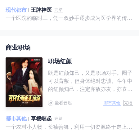
现代都市
王牌神医
一个医院的临时工，凭一双妙手逐步成为医学界的传奇！ 一个社会底层的小人物，靠一腔热血成为人世间的枭王！ 当佛已经无能为力，便由我来普渡众生——杨风。
商业职场
职场红颜
既是红颜知己，又是职场对手。圈子
可以背叛，但身体绝对忠诚。斗争中
的红颜知己，注定亦敌亦友，亦喜亦
悲。且看一个小人物的绯色升迁路。
坐看云起
都市其他
完结
都市其他
草根崛起
一个农村小人物，长袖善舞，利用一切资源终于走上人生巅峰