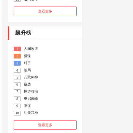
查看更多
飙升榜
人间政道
1
猎谍
2
对手
3
破局
4
八荒剑神
5
逆袭
6
惊涛骇浪
7
重启巅峰
8
阳谋
9
斗天武神
10
查看更多