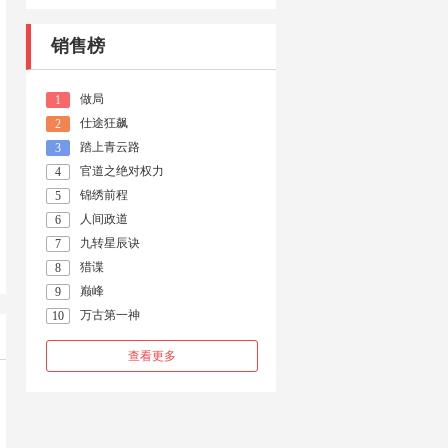
销售榜
做局
1
仕途狂飙
2
踏上青云路
3
官道之绝对权力
4
锦绣前程
5
人间政道
6
九转星辰诀
7
猎谍
8
巅峰
9
万古第一神
10
查看更多