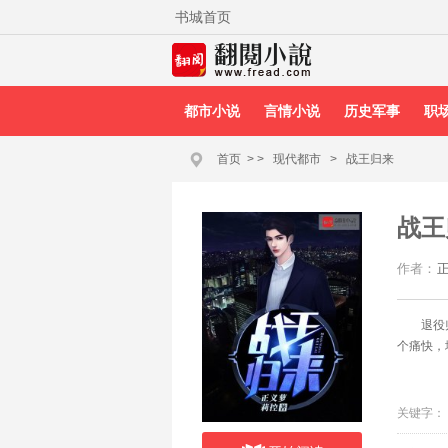
书城首页
都市小说
言情小说
历史军事
职
首页
>
>
现代都市
>
战王归来
战王
作者：
退役
个痛快，
关键字：