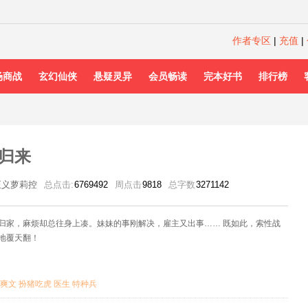
作者专区
|
充值
|
场商战
玄幻仙侠
悬疑灵异
会员畅读
完本好书
排行榜
归来
正义萝莉控
总点击:
6769492
周点击
9818
总字数
3271142
归家，麻烦却总往身上凑。妹妹的事刚解决，雇主又出事…… 既如此，索性战
地覆天翻！
爽文
扮猪吃虎
医生
特种兵