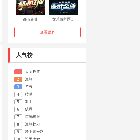
都市狂仙
女总裁的医…
查看更多
人气榜
人间政道
1
巅峰
2
逆袭
3
猎谍
4
对手
5
破局
6
惊涛骇浪
7
巅峰权力
8
踏上青云路
9
逆天改命
10